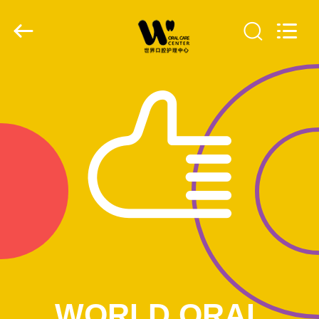
WORLD
ORAL
CARE
CENTER.
All
Rights
Reserved.
ΣΠΊΤΙ
ΠΡΟΪΌΝΤΑ
ΒΊΝΤΕΟ
ΠΕΡΊΠΟΥ
ΕΜΕΊΣ
ΓΎΡΟΣ
ΕΡΓΟΣΤΑΣΊΩΝ
WORLD ORAL