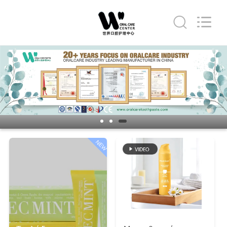
WORLD
ORAL
CARE
CENTER.
All
Rights
Reserved.
ΣΠΊΤΙ
ΠΡΟΪΌΝΤΑ
ΒΊΝΤΕΟ
NEW
ΠΕΡΊΠΟΥ
ΕΜΕΊΣ
ΓΎΡΟΣ
ΕΡΓΟΣΤΑΣΊΩΝ