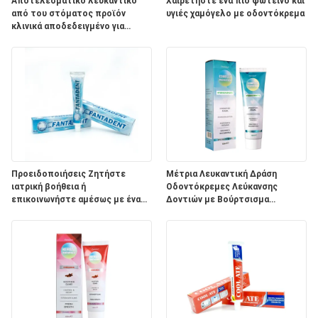
ΧΆΡΤΗΣ
Αποτελεσματικό λευκαντικό
Χαιρετήστε ένα πιο φωτεινό και
από του στόματος προϊόν
υγιές χαμόγελο με οδοντόκρεμα
ΙΣΤΌΤΟΠΟΥ
κλινικά αποδεδειγμένο για
λευκασμό των δοντιών με
προσαρμοσμένο λογότυπο
ΠΟΛΙΤΙΚΉ
ΜΥΣΤΙΚΌΤΗΤΑΣ
Προειδοποιήσεις Ζητήστε
Μέτρια Λευκαντική Δράση
ιατρική βοήθεια ή
Οδοντόκρεμες Λεύκανσης
επικοινωνήστε αμέσως με ένα
Δοντιών με Βούρτσισμα
Κέντρο Ελέγχου Δηλητηρίων.
Δοντιών Δύο Φορές την Ημέρα
και Συστατικά Φυτικού Νατρίου