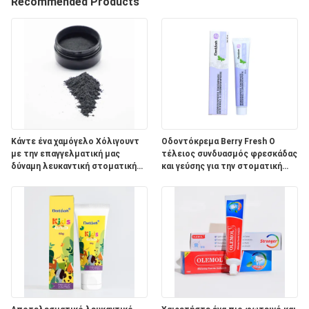
Recommended Products
ΠΟΙΟΤΙΚΌΣ
ΈΛΕΓΧΟΣ
ΜΑΣ
ΕΛΆΤΕ
ΣΕ
Κάντε ένα χαμόγελο Χόλιγουντ
Οδοντόκρεμα Berry Fresh Ο
με την επαγγελματική μας
τέλειος συνδυασμός φρεσκάδας
ΕΠΑΦΉ
δύναμη λευκαντική στοματική
και γεύσης για την στοματική
ΜΕ
προϊόν σκόνη
φροντίδα ενηλίκων
ΖΗΤΉΣΤΕ
ΈΝΑ
ΑΠΌΣΠΑΣΜΑ