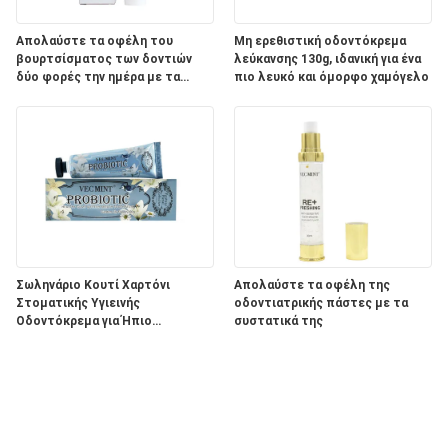
Απολαύστε τα οφέλη του
Μη ερεθιστική οδοντόκρεμα
βουρτσίσματος των δοντιών
λεύκανσης 130g, ιδανική για ένα
δύο φορές την ημέρα με τα
πιο λευκό και όμορφο χαμόγελο
συστατικά του προϊόντος
οδοντικής φροντίδας Aqua
Σωληνάριο Κουτί Χαρτόνι
Απολαύστε τα οφέλη της
Στοματικής Υγιεινής
οδοντιατρικής πάστες με τα
Οδοντόκρεμα για Ήπιο
συστατικά της
Λευκαντικό Αποτέλεσμα και
ΠΑΣΤΑ σε Συσκευασία
Λεύκανσης