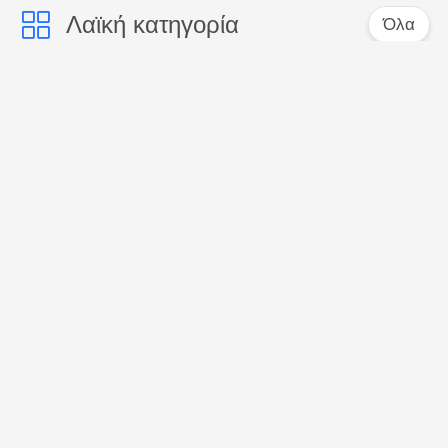
Λαϊκή κατηγορία
Όλα
Προφορική
Δόντια που
οδοντόπαστα
λευκαίνουν τις
προσοχής
οδοντόπαστες
Ενεργοποιημένη
Οδοντόπαστα
οδοντόπαστα
γεύσης φρούτων
ξυλάνθρακα
Οδοντόπαστα των
Δόντια που
οργανικών παιδιών
λευκαίνουν τη σκόνη
Δόντια που
Μασητή ταμπλέτα
λευκαίνουν τις
οδοντόπαστας
ταμπλέτες