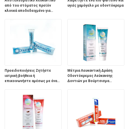
ΧΆΡΤΗΣ
Αποτελεσματικό λευκαντικό
Χαιρετήστε ένα πιο φωτεινό και
από του στόματος προϊόν
υγιές χαμόγελο με οδοντόκρεμα
ΙΣΤΌΤΟΠΟΥ
κλινικά αποδεδειγμένο για
λευκασμό των δοντιών με
προσαρμοσμένο λογότυπο
ΠΟΛΙΤΙΚΉ
ΜΥΣΤΙΚΌΤΗΤΑΣ
Προειδοποιήσεις Ζητήστε
Μέτρια Λευκαντική Δράση
ιατρική βοήθεια ή
Οδοντόκρεμες Λεύκανσης
επικοινωνήστε αμέσως με ένα
Δοντιών με Βούρτσισμα
Κέντρο Ελέγχου Δηλητηρίων.
Δοντιών Δύο Φορές την Ημέρα
και Συστατικά Φυτικού Νατρίου