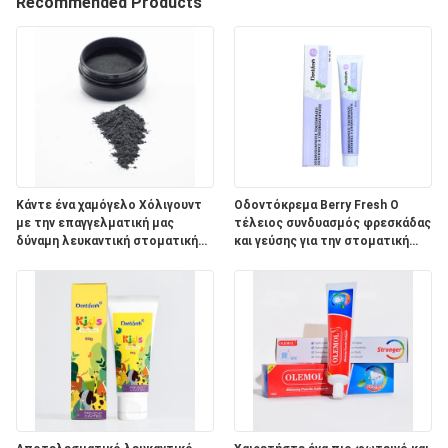
Recommended Products
ΠΟΙΟΤΙΚΌΣ
ΈΛΕΓΧΟΣ
ΜΑΣ
ΕΛΆΤΕ
ΣΕ
Κάντε ένα χαμόγελο Χόλιγουντ
Οδοντόκρεμα Berry Fresh Ο
με την επαγγελματική μας
τέλειος συνδυασμός φρεσκάδας
ΕΠΑΦΉ
δύναμη λευκαντική στοματική
και γεύσης για την στοματική
ΜΕ
προϊόν σκόνη
φροντίδα ενηλίκων
ΖΗΤΉΣΤΕ
ΈΝΑ
ΑΠΌΣΠΑΣΜΑ