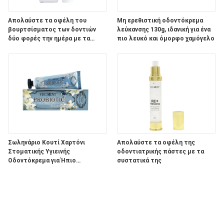
Απολαύστε τα οφέλη του
Μη ερεθιστική οδοντόκρεμα
βουρτσίσματος των δοντιών
λεύκανσης 130g, ιδανική για ένα
δύο φορές την ημέρα με τα
πιο λευκό και όμορφο χαμόγελο
συστατικά του προϊόντος
οδοντικής φροντίδας Aqua
Σωληνάριο Κουτί Χαρτόνι
Απολαύστε τα οφέλη της
Στοματικής Υγιεινής
οδοντιατρικής πάστες με τα
Οδοντόκρεμα για Ήπιο
συστατικά της
Λευκαντικό Αποτέλεσμα και
ΠΑΣΤΑ σε Συσκευασία
Λεύκανσης