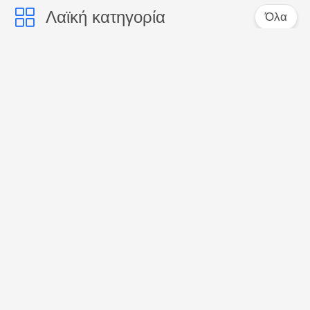
Λαϊκή κατηγορία
Όλα
Προφορική
Δόντια που
οδοντόπαστα
λευκαίνουν τις
προσοχής
οδοντόπαστες
Ενεργοποιημένη
Οδοντόπαστα
οδοντόπαστα
γεύσης φρούτων
ξυλάνθρακα
Οδοντόπαστα των
Δόντια που
οργανικών παιδιών
λευκαίνουν τη σκόνη
Δόντια που
Μασητή ταμπλέτα
λευκαίνουν τις
οδοντόπαστας
ταμπλέτες