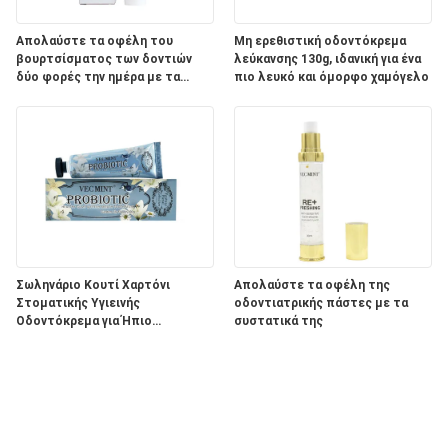
Απολαύστε τα οφέλη του
Μη ερεθιστική οδοντόκρεμα
βουρτσίσματος των δοντιών
λεύκανσης 130g, ιδανική για ένα
δύο φορές την ημέρα με τα
πιο λευκό και όμορφο χαμόγελο
συστατικά του προϊόντος
οδοντικής φροντίδας Aqua
Σωληνάριο Κουτί Χαρτόνι
Απολαύστε τα οφέλη της
Στοματικής Υγιεινής
οδοντιατρικής πάστες με τα
Οδοντόκρεμα για Ήπιο
συστατικά της
Λευκαντικό Αποτέλεσμα και
ΠΑΣΤΑ σε Συσκευασία
Λεύκανσης