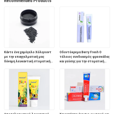
Recommended Products
ΠΟΙΟΤΙΚΌΣ
ΈΛΕΓΧΟΣ
ΜΑΣ
ΕΛΆΤΕ
ΣΕ
Κάντε ένα χαμόγελο Χόλιγουντ
Οδοντόκρεμα Berry Fresh Ο
με την επαγγελματική μας
τέλειος συνδυασμός φρεσκάδας
ΕΠΑΦΉ
δύναμη λευκαντική στοματική
και γεύσης για την στοματική
ΜΕ
προϊόν σκόνη
φροντίδα ενηλίκων
ΖΗΤΉΣΤΕ
ΈΝΑ
ΑΠΌΣΠΑΣΜΑ