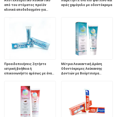
ΧΆΡΤΗΣ
Αποτελεσματικό λευκαντικό
Χαιρετήστε ένα πιο φωτεινό και
από του στόματος προϊόν
υγιές χαμόγελο με οδοντόκρεμα
ΙΣΤΌΤΟΠΟΥ
κλινικά αποδεδειγμένο για
λευκασμό των δοντιών με
προσαρμοσμένο λογότυπο
ΠΟΛΙΤΙΚΉ
ΜΥΣΤΙΚΌΤΗΤΑΣ
Προειδοποιήσεις Ζητήστε
Μέτρια Λευκαντική Δράση
ιατρική βοήθεια ή
Οδοντόκρεμες Λεύκανσης
επικοινωνήστε αμέσως με ένα
Δοντιών με Βούρτσισμα
Κέντρο Ελέγχου Δηλητηρίων.
Δοντιών Δύο Φορές την Ημέρα
και Συστατικά Φυτικού Νατρίου