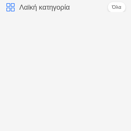
Λαϊκή κατηγορία
Όλα
Προφορική
Δόντια που
οδοντόπαστα
λευκαίνουν τις
προσοχής
οδοντόπαστες
Ενεργοποιημένη
Οδοντόπαστα
οδοντόπαστα
γεύσης φρούτων
ξυλάνθρακα
Οδοντόπαστα των
Δόντια που
οργανικών παιδιών
λευκαίνουν τη σκόνη
Δόντια που
Μασητή ταμπλέτα
λευκαίνουν τις
οδοντόπαστας
ταμπλέτες