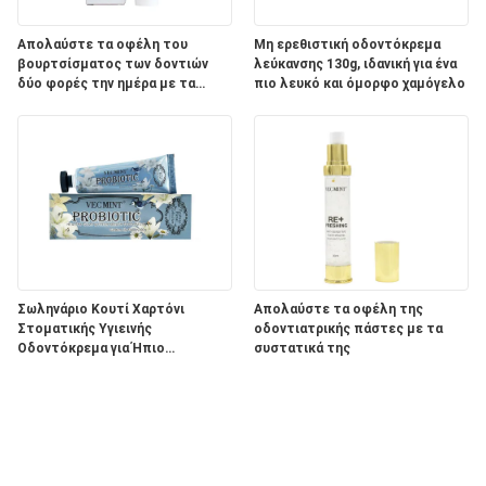
Απολαύστε τα οφέλη του
Μη ερεθιστική οδοντόκρεμα
βουρτσίσματος των δοντιών
λεύκανσης 130g, ιδανική για ένα
δύο φορές την ημέρα με τα
πιο λευκό και όμορφο χαμόγελο
συστατικά του προϊόντος
οδοντικής φροντίδας Aqua
Σωληνάριο Κουτί Χαρτόνι
Απολαύστε τα οφέλη της
Στοματικής Υγιεινής
οδοντιατρικής πάστες με τα
Οδοντόκρεμα για Ήπιο
συστατικά της
Λευκαντικό Αποτέλεσμα και
ΠΑΣΤΑ σε Συσκευασία
Λεύκανσης