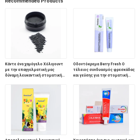
Recommended Products
ΠΟΙΟΤΙΚΌΣ
ΈΛΕΓΧΟΣ
ΜΑΣ
ΕΛΆΤΕ
ΣΕ
Κάντε ένα χαμόγελο Χόλιγουντ
Οδοντόκρεμα Berry Fresh Ο
με την επαγγελματική μας
τέλειος συνδυασμός φρεσκάδας
ΕΠΑΦΉ
δύναμη λευκαντική στοματική
και γεύσης για την στοματική
ΜΕ
προϊόν σκόνη
φροντίδα ενηλίκων
ΖΗΤΉΣΤΕ
ΈΝΑ
ΑΠΌΣΠΑΣΜΑ