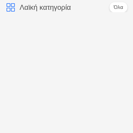
Λαϊκή κατηγορία
Όλα
Προφορική
Δόντια που
οδοντόπαστα
λευκαίνουν τις
προσοχής
οδοντόπαστες
Ενεργοποιημένη
Οδοντόπαστα
οδοντόπαστα
γεύσης φρούτων
ξυλάνθρακα
Οδοντόπαστα των
Δόντια που
οργανικών παιδιών
λευκαίνουν τη σκόνη
Δόντια που
Μασητή ταμπλέτα
λευκαίνουν τις
οδοντόπαστας
ταμπλέτες