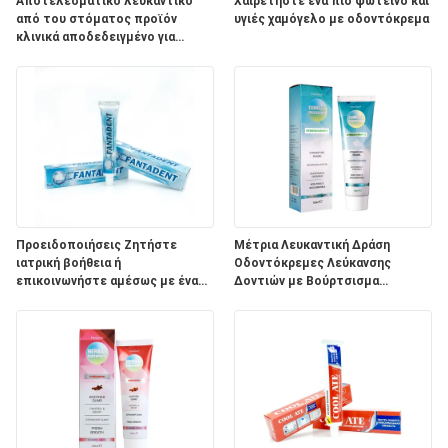
ΧΆΡΤΗΣ
Αποτελεσματικό λευκαντικό
Χαιρετήστε ένα πιο φωτεινό και
από του στόματος προϊόν
υγιές χαμόγελο με οδοντόκρεμα
ΙΣΤΌΤΟΠΟΥ
κλινικά αποδεδειγμένο για
λευκασμό των δοντιών με
προσαρμοσμένο λογότυπο
ΠΟΛΙΤΙΚΉ
ΜΥΣΤΙΚΌΤΗΤΑΣ
Προειδοποιήσεις Ζητήστε
Μέτρια Λευκαντική Δράση
ιατρική βοήθεια ή
Οδοντόκρεμες Λεύκανσης
επικοινωνήστε αμέσως με ένα
Δοντιών με Βούρτσισμα
Κέντρο Ελέγχου Δηλητηρίων.
Δοντιών Δύο Φορές την Ημέρα
και Συστατικά Φυτικού Νατρίου