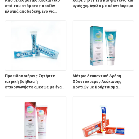
ΧΆΡΤΗΣ
Αποτελεσματικό λευκαντικό
Χαιρετήστε ένα πιο φωτεινό και
από του στόματος προϊόν
υγιές χαμόγελο με οδοντόκρεμα
ΙΣΤΌΤΟΠΟΥ
κλινικά αποδεδειγμένο για
λευκασμό των δοντιών με
προσαρμοσμένο λογότυπο
ΠΟΛΙΤΙΚΉ
ΜΥΣΤΙΚΌΤΗΤΑΣ
Προειδοποιήσεις Ζητήστε
Μέτρια Λευκαντική Δράση
ιατρική βοήθεια ή
Οδοντόκρεμες Λεύκανσης
επικοινωνήστε αμέσως με ένα
Δοντιών με Βούρτσισμα
Κέντρο Ελέγχου Δηλητηρίων.
Δοντιών Δύο Φορές την Ημέρα
και Συστατικά Φυτικού Νατρίου