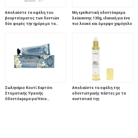
Απολαύστε τα οφέλη του
Μη ερεθιστική οδοντόκρεμα
βουρτσίσματος των δοντιών
λεύκανσης 130g, ιδανική για ένα
δύο φορές την ημέρα με τα
πιο λευκό και όμορφο χαμόγελο
συστατικά του προϊόντος
οδοντικής φροντίδας Aqua
Σωληνάριο Κουτί Χαρτόνι
Απολαύστε τα οφέλη της
Στοματικής Υγιεινής
οδοντιατρικής πάστες με τα
Οδοντόκρεμα για Ήπιο
συστατικά της
Λευκαντικό Αποτέλεσμα και
ΠΑΣΤΑ σε Συσκευασία
Λεύκανσης