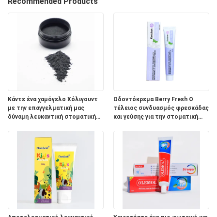
Recommended Products
ΠΟΙΟΤΙΚΌΣ
ΈΛΕΓΧΟΣ
ΜΑΣ
ΕΛΆΤΕ
ΣΕ
Κάντε ένα χαμόγελο Χόλιγουντ
Οδοντόκρεμα Berry Fresh Ο
με την επαγγελματική μας
τέλειος συνδυασμός φρεσκάδας
ΕΠΑΦΉ
δύναμη λευκαντική στοματική
και γεύσης για την στοματική
ΜΕ
προϊόν σκόνη
φροντίδα ενηλίκων
ΖΗΤΉΣΤΕ
ΈΝΑ
ΑΠΌΣΠΑΣΜΑ