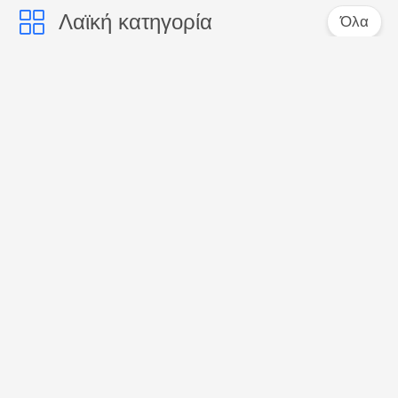
Λαϊκή κατηγορία
Όλα
Προφορική
Δόντια που
οδοντόπαστα
λευκαίνουν τις
προσοχής
οδοντόπαστες
Ενεργοποιημένη
Οδοντόπαστα
οδοντόπαστα
γεύσης φρούτων
ξυλάνθρακα
Οδοντόπαστα των
Δόντια που
οργανικών παιδιών
λευκαίνουν τη σκόνη
Δόντια που
Μασητή ταμπλέτα
λευκαίνουν τις
οδοντόπαστας
ταμπλέτες