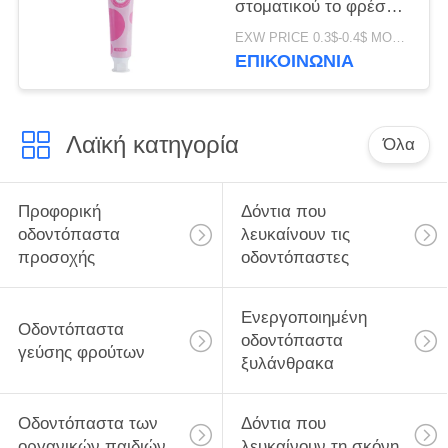
στοματικού το φρέσκο
ειδικό αρώματος
EXW PRICE 0.3$-0.4$ MOQ:500pcs-30000pcs
οδοντόπαστας γεύσης
ΕΠΙΚΟΙΝΩΝΊΑ
φρούτων
Λαϊκή κατηγορία
Όλα
Προφορική
Δόντια που
οδοντόπαστα
λευκαίνουν τις
προσοχής
οδοντόπαστες
Ενεργοποιημένη
Οδοντόπαστα
οδοντόπαστα
γεύσης φρούτων
ξυλάνθρακα
Οδοντόπαστα των
Δόντια που
οργανικών παιδιών
λευκαίνουν τη σκόνη