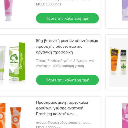
λευκαίνει τις οδοντόπαστες
MOQ: 10000pcs
Πάρτε την καλύτερη τιμή
80g βοτανική μεντών οδοντόκρεμα
προσοχής οδοντόπαστας
οργανική προφορική
Τύπος: Συνθετική γεύση & Άρωμα, γεύση
τροφίμων flavor/e-liquid/fruit
Αγνότητα: 100% καθαρή γεύση
Πάρτε την καλύτερη τιμή
δοντόκρεμα από φιάλη
Προσαρμοσμένη πορτοκαλιά
ην καλύτερη τιμή
φρούτων γεύσης αναπνοή
Freshing κοιλοτήτων
οδοντόπαστας αντι
όνομα: Φυσική οδοντόπαστα που
λευκαίνει τις οδοντόπαστες
MOQ: 10000pcs