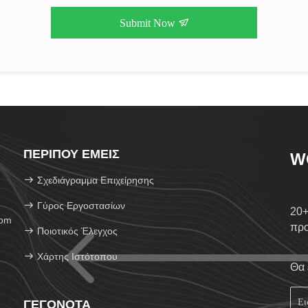
Submit Now
ΠΕΡΊΠΟΥ ΕΜΕΊΣ
W
Σχεδιάγραμμα Επιχείρησης
Γύρος Εργοστασίων
20+
com
πρ
Ποιοτικός Έλεγχος
Χάρτης Ιστότοπου
Θα 
ΓΕΓΟΝΌΤΑ