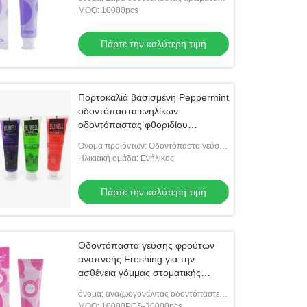
Γεύση βακκινίων
MOQ: 10000pcs
Πάρτε την καλύτερη τιμή
Πορτοκαλιά βασισμένη Peppermint
οδοντόπαστα ενηλίκων
οδοντόπαστας φθοριδίου
ελεύθερη αρωματική φράουλα
Όνομα προϊόντων: Οδοντόπαστα γεύσης
φρούτων
Ηλικιακή ομάδα: Ενήλικος
Πάρτε την καλύτερη τιμή
Οδοντόπαστα γεύσης φρούτων
αναπνοής Freshing για την
ασθένεια γόμμας στοματικής
μυρωδιάς
όνομα: αναζωογονώντας οδοντόπαστες
γεύσης φρούτων
MOQ: 10000PCS-30000pcs