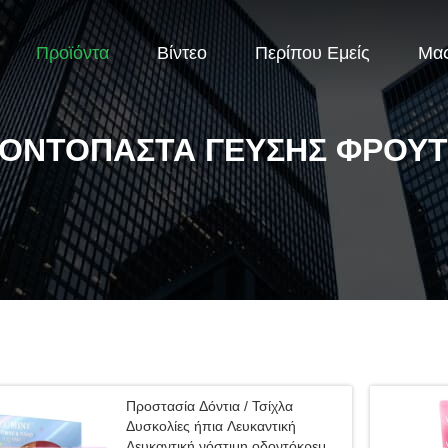
Προϊόντα
Βίντεο
Περίπου Εμείς
Μας
ΟΝΤΌΠΑΣΤΑ ΓΕΎΣΗΣ ΦΡΟΎ
Προστασία Δόντια / Τσίχλα
Δυσκολίες ήπια Λευκαντική
Λευκαντική νόστιμη οδοντόκρεμα