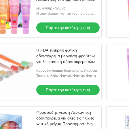
για ενήλικες
λεύκανση: - Ναι, ναι.
Η αποτελεσματικότητα του προϊόντος:
Προστατευτικά δόντια *Ασθενείς των
ούλων
Πάρτε την καλύτερη τιμή
Η FDA ενέκρινε φυτική
οδοντόκρεμα με γεύση φρούτων
για λευκαντική οδοντόκρεμα όλων
των ηλικιών
Χρονοδιάγραμμα διατήρησης: 3 χρόνια
Τύπος κολλών: Φαγητό Φαγητό Φαγητό
Λευκαντική οδοντόκρεμα
Πάρτε την καλύτερη τιμή
Φρουτώδης γεύση Λευκαντική
οδοντόκρεμα για όλες τις ηλικίες
Φυτικό μείγμα Προσαρμοσμένη