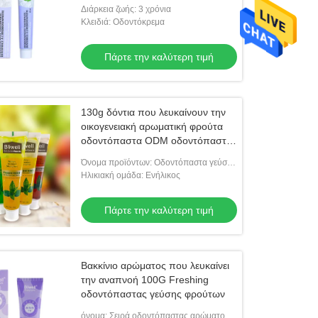
φροντίδα ενηλίκων
Διάρκεια ζωής: 3 χρόνια
Κλειδιά: Οδοντόκρεμα
Πάρτε την καλύτερη τιμή
130g δόντια που λευκαίνουν την
οικογενειακή αρωματική φρούτα
οδοντόπαστα ODM οδοντόπαστας
πηκτωμάτων για τους ενηλίκους
Όνομα προϊόντων: Οδοντόπαστα γεύσης
φρούτων
Ηλικιακή ομάδα: Ενήλικος
Πάρτε την καλύτερη τιμή
Βακκίνιο αρώματος που λευκαίνει
την αναπνοή 100G Freshing
οδοντόπαστας γεύσης φρούτων
όνομα: Σειρά οδοντόπαστας αρώματος: