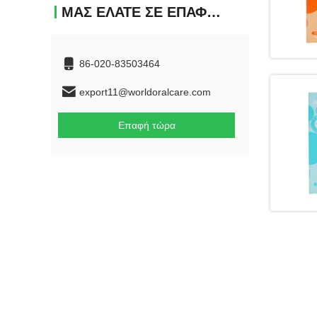
ΜΑΣ ΕΛΆΤΕ ΣΕ ΕΠΑΦΉ ΜΕ
86-020-83503464
export11@worldoralcare.com
Επαφή τώρα