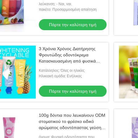
συσκευασία
λεύκανση: - Ναι, ναι.
πακέτο: Προσαρμοσμένη απαίτηση
Πάρτε την καλύτερη τιμή
3 Χρόνια Χρόνος Διατήρησης
Φρουτώδης οδοντόκρεμα
Κατασκευασμένη από φυσικά
συστατικά Χωρίς τεχνητά χρώματα
Κατάλληλος: Όλες οι ηλικίες
Ηλικιακή ομάδα: Ενήλικας
Πάρτε την καλύτερη τιμή
100g δόντια που λευκαίνουν ODM
στοματικού το φρέσκο ειδικό
αρώματος οδοντόπαστας γεύσης
φρούτων
όνομα: Φυσική οδοντόπαστα που