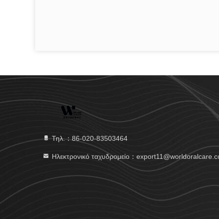
Τηλ.：86-020-83503464
Ηλεκτρονικό ταχυδρομείο：export11@worldoralcare.