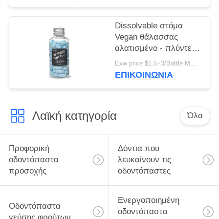
ταξίδι
Dissolvable στόμα
Vegan θάλασσας
αλατισμένο - πλύντε
τη μασητή ταμπλέτα
Exw price $1.5~3/Bottle MOQ:5000 μπουκάλια
οδοντόπαστας για τον
ΕΠΙΚΟΙΝΩΝΊΑ
καθαρισμό δοντιών
Λαϊκή κατηγορία
Όλα
Προφορική
Δόντια που
οδοντόπαστα
λευκαίνουν τις
προσοχής
οδοντόπαστες
Ενεργοποιημένη
Οδοντόπαστα
οδοντόπαστα
γεύσης φρούτων