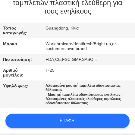
ταμπλετών πλαστική ελεύθερη για
ΠΟΙΟΤΙΚΌΣ
τους ενηλίκους
ΈΛΕΓΧΟΣ
Τόπος
Guangdong, Κίνα
καταγωγής:
ΜΑΣ
Μάρκα:
Worldoralcare/dentifresh/Bright up,or
ΕΛΆΤΕ
customers own brand
ΣΕ
Πιστοποίηση:
FDA,CE,FSC,GMP,SASO...
ΕΠΑΦΉ
Αριθμό
Τ-25
μοντέλου:
ΜΕ
Υψηλό φως:
Αλατισμένη μασητή ταμπλέτα οδοντόπαστας
θάλασσας
,
,
Μασητή ταμπλέτα οδοντόπαστας ενηλίκων
ΖΗΤΉΣΤΕ
Αλατισμένες πλαστικές ελεύθερες ταμπλέτες
οδοντόπαστας θάλασσας
ΈΝΑ
ΑΠΌΣΠΑΣΜΑ
ΕΠΑΦΉ!