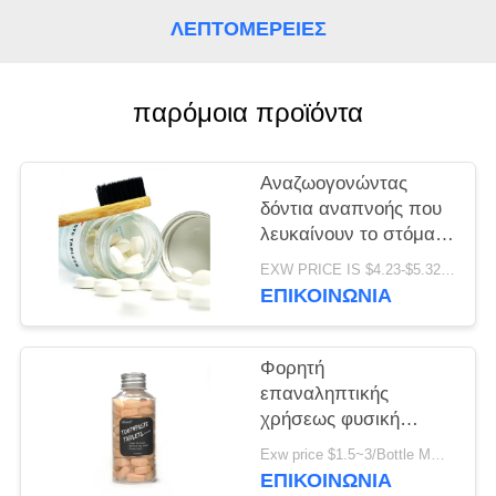
ΧΆΡΤΗΣ
ΛΕΠΤΟΜΈΡΕΙΕΣ
ΙΣΤΌΤΟΠΟΥ
παρόμοια προϊόντα
ΠΟΛΙΤΙΚΉ
ΜΥΣΤΙΚΌΤΗΤΑΣ
Αναζωογονώντας
δόντια αναπνοής που
λευκαίνουν το στόμα
ταμπλετών που
EXW PRICE IS $4.23-$5.32/BOTTLE MOQ:100000pcs
καθαρίζει τη στερεά
ΕΠΙΚΟΙΝΩΝΊΑ
στοματική φροντίδα
χαπιών οδοντόπαστας
Φορητή
επαναληπτικής
χρήσεως φυσική
μασητή δροσερή μέντα
Exw price $1.5~3/Bottle MOQ:5000bottles
ταμπλετών
ΕΠΙΚΟΙΝΩΝΊΑ
οδοντόπαστας για το