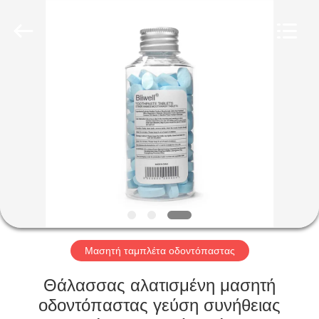
WORLD
ORAL
CARE
CENTER.
All
Rights
Reserved.
ΣΠΊΤΙ
ΠΡΟΪΌΝΤΑ
ΒΊΝΤΕΟ
ΠΕΡΊΠΟΥ
ΕΜΕΊΣ
Μασητή ταμπλέτα οδοντόπαστας
ΓΎΡΟΣ
Θάλασσας αλατισμένη μασητή
ΕΡΓΟΣΤΑΣΊΩΝ
οδοντόπαστας γεύση συνήθειας