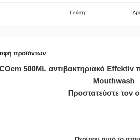
Γεύση:
Δρ
ραφή προϊόντων
COem 500ML αντιβακτηριακό Effektiv 
Mouthwash
Προστατεύστε τον ο
Περίπου αυτό το στοι