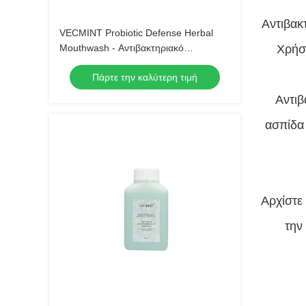
Αντιβακ
VECMINT Probiotic Defense Herbal
Mouthwash - Αντιβακτηριακό
Χρήση
Αντιπυρηνικό Σπρώξιμο στόματος
Πάρτε την καλύτερη τιμή
(Αυξάνει τη βακτηριακή χλωρίδα και τη
φρέσκια αναπνοή) 500 ml Χονδρικό
Αντιβ
ασπίδα 
Αρχίστε
την