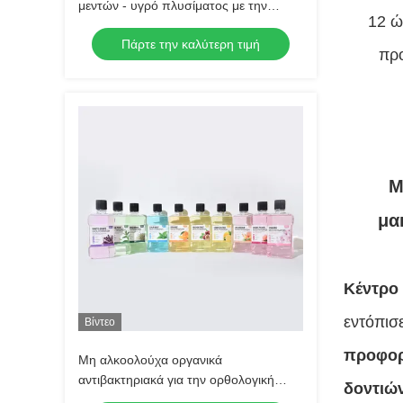
μεντών - υγρό πλυσίματος με την
12 ώ
τσάντα 10ml σακουλιών
Πάρτε την καλύτερη τιμή
προ
M
μα
Κέντρο
εντόπισ
Βίντεο
προφορ
Μη αλκοολούχα οργανικά
αντιβακτηριακά για την ορθολογική
δοντιών
φροντίδα Φρούτα 250 ml