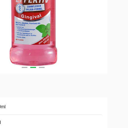
0ml
Ι