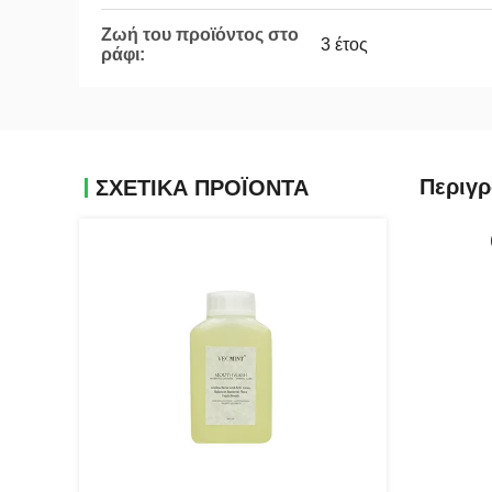
Ζωή του προϊόντος στο
3 έτος
ράφι:
Περιγ
ΣΧΕΤΙΚΆ ΠΡΟΪΌΝΤΑ