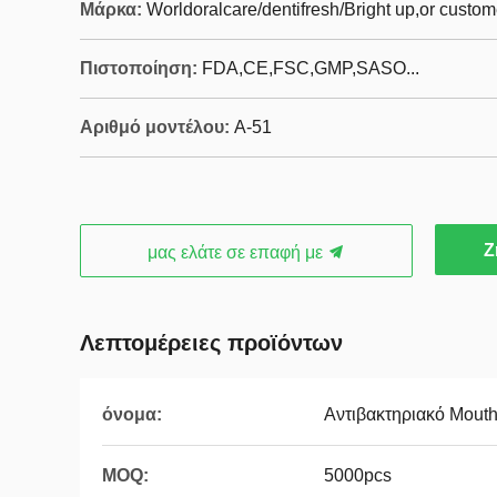
Μάρκα:
Worldoralcare/dentifresh/Bright up,or custo
Πιστοποίηση:
FDA,CE,FSC,GMP,SASO...
Αριθμό μοντέλου:
Α-51
Ζ
μας ελάτε σε επαφή με
Λεπτομέρειες προϊόντων
όνομα:
Αντιβακτηριακό Mout
MOQ:
5000pcs