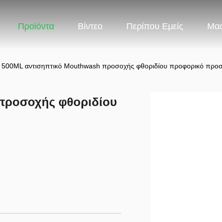
Προϊόντα
Βίντεο
Περίπου Εμείς
Μας
500ML αντισηπτικό Mouthwash προσοχής φθοριδίου προφορικό προστ
προσοχής φθοριδίου