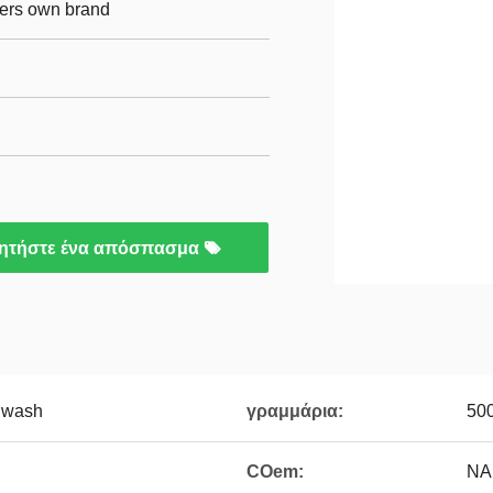
mers own brand
ητήστε ένα απόσπασμα
hwash
γραμμάρια:
50
COem:
ΝΑ