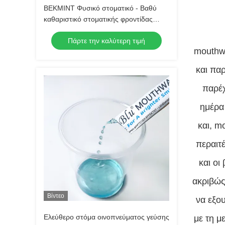
ΒΕΚΜΙΝΤ Φυσικό στοματικό - Βαθύ
καθαριστικό στοματικής φροντίδας
Ξεπλύνετε με πολυτελές φυτικό αιθέριο
Πάρτε την καλύτερη τιμή
λάδι για φρέσκια ανάσα 500 ml
mouthw
και πα
παρέχ
ημέρα
και, m
περαιτ
και οι
ακριβώς
Βίντεο
να εξο
Ελεύθερο στόμα οινοπνεύματος γεύσης
με τη μ