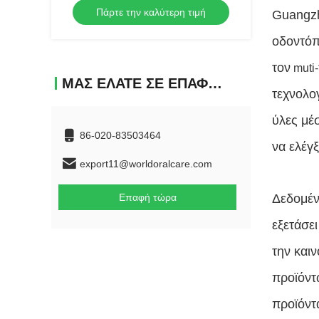
Πάρτε την καλύτερη τιμή
Guangzh
οδοντόπ
τον
muti-
ΜΑΣ ΕΛΆΤΕ ΣΕ ΕΠΑΦΉ ΜΕ
τεχνολο
ύλες μέ
86-020-83503464
να ελέγ
export11@worldoralcare.com
Επαφή τώρα
Δεδομένο
εξετάσε
την και
προϊόντ
προϊόντ