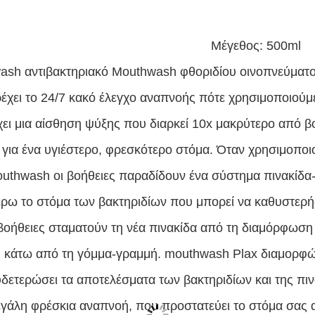
Μέγεθος: 500ml
ash αντιβακτηριακό Mouthwash φθοριδίου οινοπνεύματο
ρέχει το 24/7 κακό έλεγχο αναπνοής πότε χρησιμοποιούμ
ει μια αίσθηση ψύξης που διαρκεί 10x μακρύτερο από β
 για ένα υγιέστερο, φρεσκότερο στόμα.
Όταν χρησιμοποιο
outhwash οι βοήθειες παραδίδουν ένα σύστημα πινακίδα
έρω το στόμα των βακτηριδίων που μπορεί να καθυστερή
 βοήθειες σταματούν τη νέα πινακίδα από τη διαμόρφωση 
 κάτω από τη γόμμα-γραμμή.
mouthwash Plax διαμορφών
υδετερώσει τα αποτελέσματα των βακτηριδίων και της πιν
εγάλη φρέσκια αναπνοή, που προστατεύει το στόμα σας απ