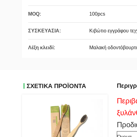
MOQ:
100pcs
ΣΥΣΚΕΥΑΣΙΑ:
Κιβώτιο εγγράφου τε
Λέξη κλειδί:
Μαλακή οδοντόβουρτ
Περιγ
ΣΧΕΤΙΚΆ ΠΡΟΪΌΝΤΑ
Περιβ
ξυλάν
Προδι
Όνομα