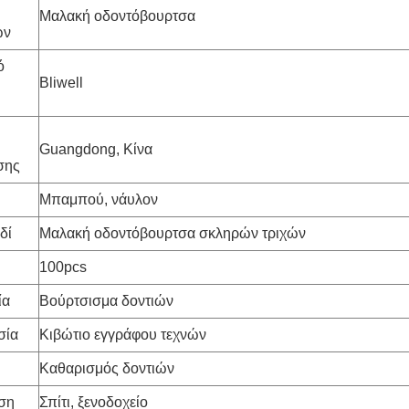
Μαλακή οδοντόβουρτσα
ων
ό
Bliwell
Guangdong, Κίνα
σης
Μπαμπού, νάυλον
δί
Μαλακή οδοντόβουρτσα σκληρών τριχών
100pcs
ία
Βούρτσισμα δοντιών
σία
Κιβώτιο εγγράφου τεχνών
Καθαρισμός δοντιών
ση
Σπίτι, ξενοδοχείο