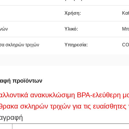
Χρήση:
Κα
χνών
Υλικό:
Μπ
σα σκληρών τριχών
Υπηρεσία:
COe
ραφή προϊόντων
αλλοντικά ανακυκλώσιμη BPA-ελεύθερη μ
θρακα σκληρών τριχών για τις ευαίσθητες
αγραφή