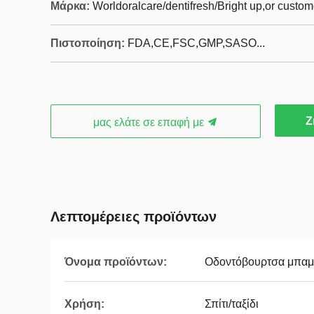
Μάρκα:
Worldoralcare/dentifresh/Bright up,or custo
Πιστοποίηση:
FDA,CE,FSC,GMP,SASO...
Ζ
μας ελάτε σε επαφή με
Λεπτομέρειες προϊόντων
Όνομα προϊόντων:
Οδοντόβουρτσα μπα
Χρήση:
Σπίτι/ταξίδι