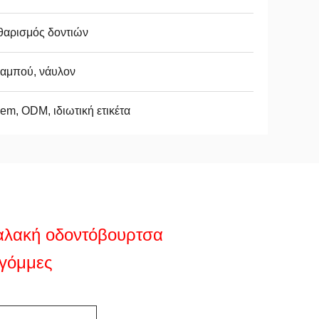
θαρισμός δοντιών
αμπού, νάυλον
m, ODM, ιδιωτική ετικέτα
αλακή οδοντόβουρτσα
 γόμμες