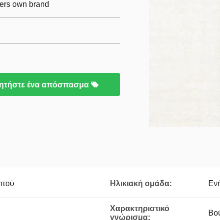
mers own brand
ητήστε ένα απόσπασμα
μπού
Ηλικιακή ομάδα:
Εν
Χαρακτηριστικό
Βο
γνώρισμα: