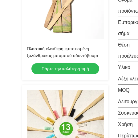
προϊόντ
Εμπορικ
σήμα
Θέση
Πλαστική ελεύθερη εμποτισμένη
ξυλάνθρακας μπαμπού οδοντόβουρτσα
προέλευ
μπαμπού οδοντοβουρτσών
Υλικό
Πάρτε την καλύτερη τιμή
ανακυκλώσιμη στρογγυλή
Λέξη κλει
MOQ
Λειτουργ
Συσκευα
Χρήση
Περίπτω