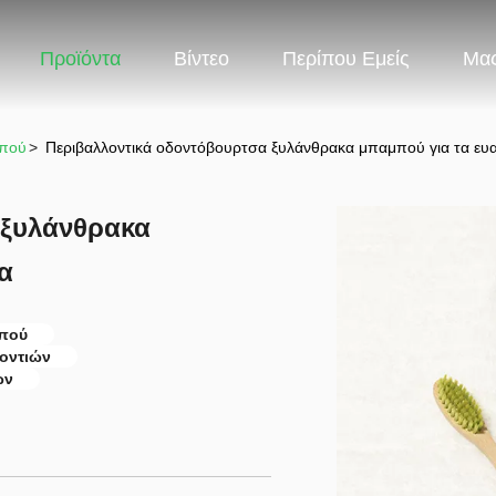
Προϊόντα
Βίντεο
Περίπου Εμείς
Μας
μπού
>
Περιβαλλοντικά οδοντόβουρτσα ξυλάνθρακα μπαμπού για τα ευα
 ξυλάνθρακα
α
μπού
οντιών
ών