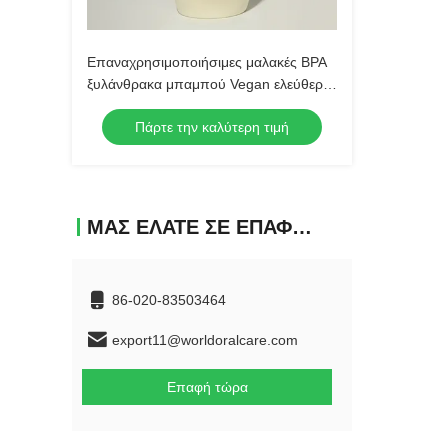
Επαναχρησιμοποιήσιμες μαλακές BPA
ξυλάνθρακα μπαμπού Vegan ελεύθερες
νάυλον σκληρές τρίχες
Πάρτε την καλύτερη τιμή
οδοντοβουρτσών
ΜΑΣ ΕΛΆΤΕ ΣΕ ΕΠΑΦΉ ΜΕ
86-020-83503464
export11@worldoralcare.com
Επαφή τώρα