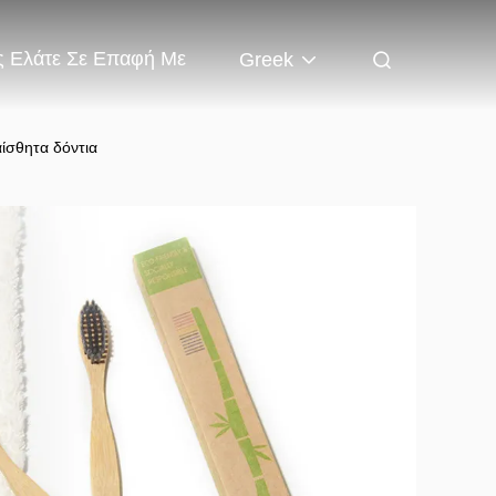
 Ελάτε Σε Επαφή Με
Greek
ίσθητα δόντια