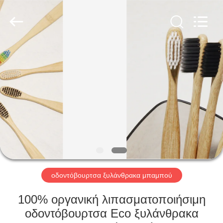
WORLD
ORAL
CARE
CENTER.
All
Rights
Reserved.
ΣΠΊΤΙ
ΠΡΟΪΌΝΤΑ
ΒΊΝΤΕΟ
ΠΕΡΊΠΟΥ
ΕΜΕΊΣ
οδοντόβουρτσα ξυλάνθρακα μπαμπού
ΓΎΡΟΣ
100% οργανική λιπασματοποιήσιμη
ΕΡΓΟΣΤΑΣΊΩΝ
οδοντόβουρτσα Eco ξυλάνθρακα