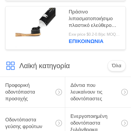
οδοντοβουρτσών
ανακυκλώσιμη
Πράσινο
στρογγυλή
λιπασματοποιήσιμο
πλαστικό ελεύθερο
φυσικό λογότυπο
Exw price $0.2-0.8/pc MOQ:100pcs
συνήθειας
ΕΠΙΚΟΙΝΩΝΊΑ
οδοντοβουρτσών
ξυλάνθρακα μπαμπού
Λαϊκή κατηγορία
Όλα
Προφορική
Δόντια που
οδοντόπαστα
λευκαίνουν τις
προσοχής
οδοντόπαστες
Ενεργοποιημένη
Οδοντόπαστα
οδοντόπαστα
γεύσης φρούτων
ξυλάνθρακα