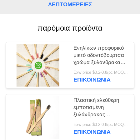
ΧΆΡΤΗΣ
ΛΕΠΤΟΜΈΡΕΙΕΣ
ΙΣΤΌΤΟΠΟΥ
παρόμοια προϊόντα
ΠΟΛΙΤΙΚΉ
ΜΥΣΤΙΚΌΤΗΤΑΣ
Ενηλίκων προφορικό
μικτό οδοντόβουρτσα
χρώμα ξυλάνθρακα
μπαμπού προσοχής
Exw price $0.2-0.8/pc MOQ:100pcs
vegan
ΕΠΙΚΟΙΝΩΝΊΑ
Πλαστική ελεύθερη
εμποτισμένη
ξυλάνθρακας
μπαμπού
Exw price $0.2-0.8/pc MOQ:100pcs
οδοντόβουρτσα
ΕΠΙΚΟΙΝΩΝΊΑ
μπαμπού