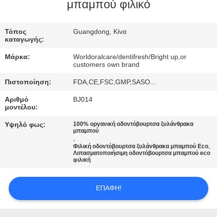
μπαμπού φιλικό
ΠΟΙΟΤΙΚΌΣ
ΈΛΕΓΧΟΣ
Τόπος
Guangdong, Κίνα
καταγωγής:
Μάρκα:
Worldoralcare/dentifresh/Bright up,or
ΜΑΣ
customers own brand
ΕΛΆΤΕ
Πιστοποίηση:
FDA,CE,FSC,GMP,SASO...
ΣΕ
Αριθμό
BJ014
μοντέλου:
ΕΠΑΦΉ
Υψηλό φως:
100% οργανική οδοντόβουρτσα ξυλάνθρακα
ΜΕ
μπαμπού
,
,
Φιλική οδοντόβουρτσα ξυλάνθρακα μπαμπού Eco
Λιπασματοποιήσιμη οδοντόβουρτσα μπαμπού eco
ΖΗΤΉΣΤΕ
φιλική
ΈΝΑ
ΑΠΌΣΠΑΣΜΑ
ΕΠΑΦΉ!