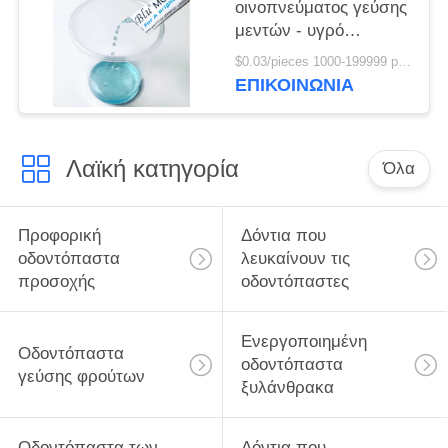
οινοπνεύματος γεύσης
μεντών - υγρό
πλυσίματος με την
$0.03/pieces 1000-199999 pieces MOQ:1000 κομμάτια
τσάντα 10ml
ΕΠΙΚΟΙΝΩΝΊΑ
σακουλιών
Λαϊκή κατηγορία
Όλα
Προφορική
Δόντια που
οδοντόπαστα
λευκαίνουν τις
προσοχής
οδοντόπαστες
Ενεργοποιημένη
Οδοντόπαστα
οδοντόπαστα
γεύσης φρούτων
ξυλάνθρακα
Οδοντόπαστα των
Δόντια που