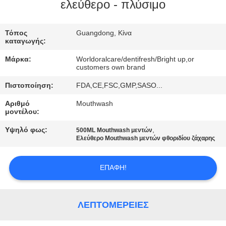
ελεύθερο - πλύσιμο
ΠΟΙΟΤΙΚΌΣ
ΈΛΕΓΧΟΣ
Τόπος
Guangdong, Κίνα
καταγωγής:
Μάρκα:
Worldoralcare/dentifresh/Bright up,or
ΜΑΣ
customers own brand
ΕΛΆΤΕ
Πιστοποίηση:
FDA,CE,FSC,GMP,SASO...
ΣΕ
Αριθμό
Mouthwash
μοντέλου:
ΕΠΑΦΉ
Υψηλό φως:
,
ΜΕ
500ML Mouthwash μεντών
Ελεύθερο Mouthwash μεντών φθοριδίου ζάχαρης
ΖΗΤΉΣΤΕ
ΕΠΑΦΉ!
ΈΝΑ
ΑΠΌΣΠΑΣΜΑ
ΛΕΠΤΟΜΈΡΕΙΕΣ