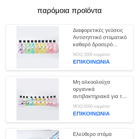
ΧΆΡΤΗΣ
παρόμοια προϊόντα
ΙΣΤΌΤΟΠΟΥ
Διαφορετικές γεύσεις
ΠΟΛΙΤΙΚΉ
Αντισηπτικό στοματικό
ΜΥΣΤΙΚΌΤΗΤΑΣ
καθαρό δροσερό
φρέσκο μη
MOQ:2000 κομμάτια
αλκοολούχο στοματικό
ΕΠΙΚΟΙΝΩΝΊΑ
για καθημερινή
στοματική υγιεινή
Μη αλκοολούχα
οργανικά
αντιβακτηριακά για την
ορθολογική φροντίδα
MOQ:5000 κομμάτια
Φρούτα 250 ml
ΕΠΙΚΟΙΝΩΝΊΑ
Ελεύθερο στόμα