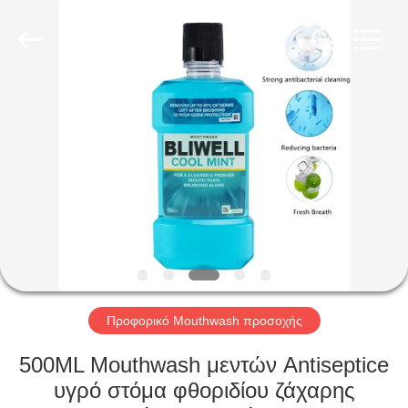
WORLD
ORAL
CARE
CENTER.
All
Rights
Reserved.
ΣΠΊΤΙ
ΠΡΟΪΌΝΤΑ
ΒΊΝΤΕΟ
ΠΕΡΊΠΟΥ
ΕΜΕΊΣ
Προφορικό Mouthwash προσοχής
ΓΎΡΟΣ
500ML Mouthwash μεντών Antiseptice
ΕΡΓΟΣΤΑΣΊΩΝ
υγρό στόμα φθοριδίου ζάχαρης