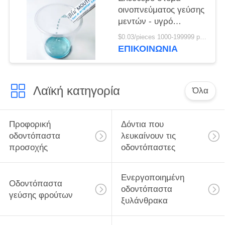
οινοπνεύματος γεύσης
μεντών - υγρό
πλυσίματος με την
$0.03/pieces 1000-199999 pieces MOQ:1000 κομμάτια
τσάντα 10ml
ΕΠΙΚΟΙΝΩΝΊΑ
σακουλιών
Λαϊκή κατηγορία
Όλα
Προφορική
Δόντια που
οδοντόπαστα
λευκαίνουν τις
προσοχής
οδοντόπαστες
Ενεργοποιημένη
Οδοντόπαστα
οδοντόπαστα
γεύσης φρούτων
ξυλάνθρακα