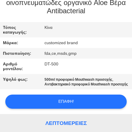
οινοπνευματώδες οργανικό Aloe Βέρα
ΠΟΙΟΤΙΚΌΣ
Antibacterial
ΈΛΕΓΧΟΣ
Τόπος
Κίνα
καταγωγής:
ΜΑΣ
Μάρκα:
customized brand
ΕΛΆΤΕ
Πιστοποίηση:
fda,ce,msds,gmp
ΣΕ
Αριθμό
DT-500
ΕΠΑΦΉ
μοντέλου:
ΜΕ
Υψηλό φως:
,
500ml προφορικό Mouthwash προσοχής
Αντιβακτηριακό προφορικό Mouthwash προσοχής
ΖΗΤΉΣΤΕ
ΕΠΑΦΉ!
ΈΝΑ
ΑΠΌΣΠΑΣΜΑ
ΛΕΠΤΟΜΈΡΕΙΕΣ