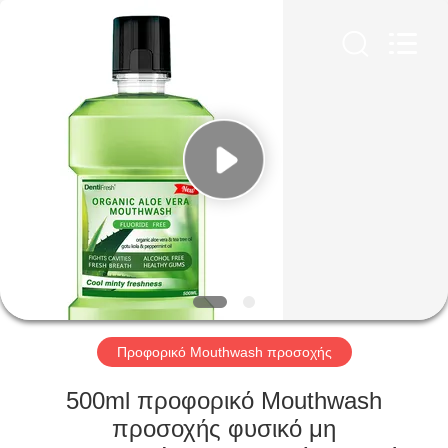
WORLD
ORAL
CARE
CENTER.
All
Rights
Reserved.
ΣΠΊΤΙ
ΠΡΟΪΌΝΤΑ
ΒΊΝΤΕΟ
ΠΕΡΊΠΟΥ
ΕΜΕΊΣ
Προφορικό Mouthwash προσοχής
ΓΎΡΟΣ
500ml προφορικό Mouthwash
ΕΡΓΟΣΤΑΣΊΩΝ
προσοχής φυσικό μη