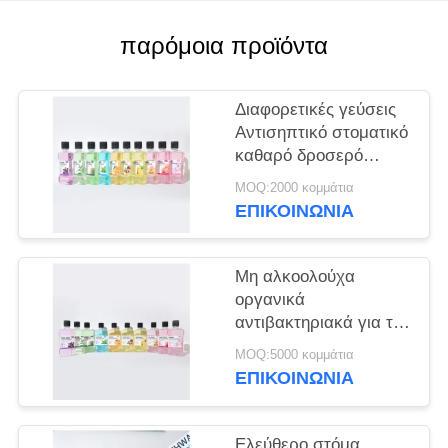
ΧΆΡΤΗΣ
ΙΣΤΌΤΟΠΟΥ
παρόμοια προϊόντα
ΠΟΛΙΤΙΚΉ
Διαφορετικές γεύσεις
ΜΥΣΤΙΚΌΤΗΤΑΣ
Αντισηπτικό στοματικό
καθαρό δροσερό
φρέσκο μη
MOQ:2000 κομμάτια
αλκοολούχο στοματικό
ΕΠΙΚΟΙΝΩΝΊΑ
για καθημερινή
στοματική υγιεινή
Μη αλκοολούχα
οργανικά
αντιβακτηριακά για την
ορθολογική φροντίδα
MOQ:5000 κομμάτια
Φρούτα 250 ml
ΕΠΙΚΟΙΝΩΝΊΑ
Ελεύθερο στόμα