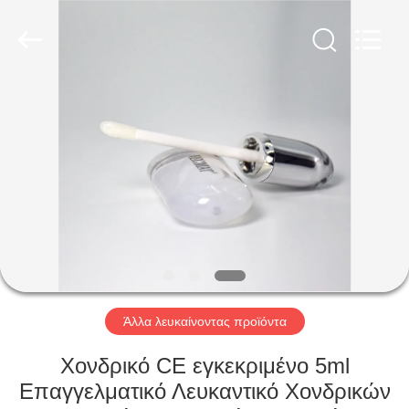
WORLD
ORAL
CARE
CENTER.
All
Rights
Reserved.
ΣΠΊΤΙ
ΠΡΟΪΌΝΤΑ
ΒΊΝΤΕΟ
ΠΕΡΊΠΟΥ
ΕΜΕΊΣ
Άλλα λευκαίνοντας προϊόντα
ΓΎΡΟΣ
Χονδρικό CE εγκεκριμένο 5ml
ΕΡΓΟΣΤΑΣΊΩΝ
Επαγγελματικό Λευκαντικό Χονδρικών