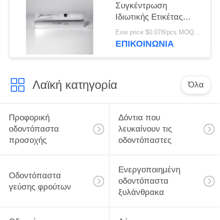
Χονδρικής Χονδρικής
Συγκέντρωση
Χονδρικής Χονδρικής
Ιδιωτικής Ετικέτας
Χονδρικής Χονδρικής
Λευκαντικό Δοντιών
Exw price $0.078/pcs MOQ:30000pcs
Χονδρικής Χονδρικής
15% Καρβαμίδιο
ΕΠΙΚΟΙΝΩΝΊΑ
Χονδρικής Χονδρικής
Περοξειδίου Ζελ Λευκό
Χαμόγελο Ζελ
Λευκαντικό Δοντιών
Λαϊκή κατηγορία
Όλα
Προφορική
Δόντια που
οδοντόπαστα
λευκαίνουν τις
προσοχής
οδοντόπαστες
Ενεργοποιημένη
Οδοντόπαστα
οδοντόπαστα
γεύσης φρούτων
ξυλάνθρακα