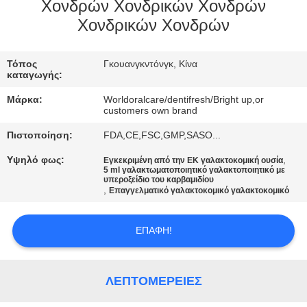
Χονδρών Χονδρικών Χονδρών
ΠΟΙΟΤΙΚΌΣ
Χονδρικών Χονδρών
ΈΛΕΓΧΟΣ
Τόπος
Γκουανγκντόνγκ, Κίνα
καταγωγής:
ΜΑΣ
Μάρκα:
Worldoralcare/dentifresh/Bright up,or
ΕΛΆΤΕ
customers own brand
ΣΕ
Πιστοποίηση:
FDA,CE,FSC,GMP,SASO...
ΕΠΑΦΉ
Υψηλό φως:
,
Εγκεκριμένη από την ΕΚ γαλακτοκομική ουσία
5 ml γαλακτωματοποιητικό γαλακτοποιητικό με
ΜΕ
υπεροξείδιο του καρβαμιδίου
,
Επαγγελματικό γαλακτοκομικό γαλακτοκομικό
ΖΗΤΉΣΤΕ
ΕΠΑΦΉ!
ΈΝΑ
ΑΠΌΣΠΑΣΜΑ
ΛΕΠΤΟΜΈΡΕΙΕΣ