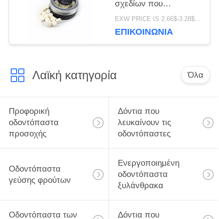
σχεδίων που
λευκαίνουν τη
EXW PRICE IS 2.66$-3.28$/BOTTLE MOQ:κιβώτιο 60pcs *100
συσκευασία κιβωτίων
ΕΠΙΚΟΙΝΩΝΊΑ
αναπνοής δροσίζομαι
ταμπλετών
Λαϊκή κατηγορία
Όλα
Προφορική
Δόντια που
οδοντόπαστα
λευκαίνουν τις
προσοχής
οδοντόπαστες
Ενεργοποιημένη
Οδοντόπαστα
οδοντόπαστα
γεύσης φρούτων
ξυλάνθρακα
Οδοντόπαστα των
Δόντια που