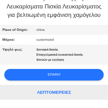
Λευκαρίσματα Πισκία Λευκαρίσματος
ΕΡΓΟΣΤΑΣΊΩΝ
για βελτιωμένη εμφάνιση χαμόγελου
ΠΟΙΟΤΙΚΌΣ
Place of Origin:
china
ΈΛΕΓΧΟΣ
Μάρκα:
customized
Υψηλό φως:
,
δοντιακά δισκία
ΜΑΣ
,
Επαγγελματικά λευκαντικά δισκία
δοντιών με εγγύηση
ΕΛΆΤΕ
ΣΕ
ΕΠΑΦΉ!
ΕΠΑΦΉ
ΛΕΠΤΟΜΈΡΕΙΕΣ
ΜΕ