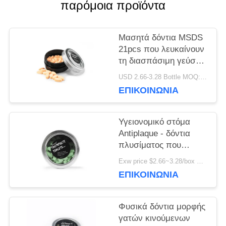
παρόμοια προϊόντα
ΖΗΤΉΣΤΕ
ΈΝΑ
Μασητά δόντια MSDS
21pcs που λευκαίνουν
ΑΠΌΣΠΑΣΜΑ
τη διασπάσιμη γεύση
γόμμας φυσαλίδων
USD 2.66-3.28 Bottle MOQ:150 μπουκάλια
ταμπλετών
ΧΆΡΤΗΣ
ΕΠΙΚΟΙΝΩΝΊΑ
ΙΣΤΌΤΟΠΟΥ
Υγειονομικό στόμα
Antiplaque - δόντια
πλυσίματος που
ΠΟΛΙΤΙΚΉ
λευκαίνουν τις
Exw price $2.66~3.28/box MOQ:5000 κιβώτια
ταμπλέτες
ΜΥΣΤΙΚΌΤΗΤΑΣ
ΕΠΙΚΟΙΝΩΝΊΑ
ασωλήνωτες
Φυσικά δόντια μορφής
γατών κινούμενων