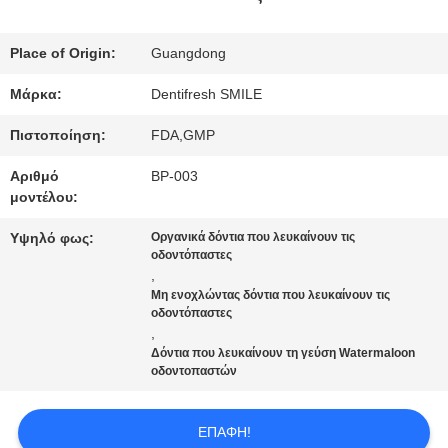
ΕΡΓΟΣΤΑΣΊΩΝ
Place of Origin:
Guangdong
Μάρκα:
Dentifresh SMILE
ΠΟΙΟΤΙΚΌΣ
Πιστοποίηση:
FDA,GMP
ΈΛΕΓΧΟΣ
Αριθμό
BP-003
μοντέλου:
ΜΑΣ
Υψηλό φως:
Οργανικά δόντια που λευκαίνουν τις
οδοντόπαστες
ΕΛΆΤΕ
,
Μη ενοχλώντας δόντια που λευκαίνουν τις
ΣΕ
οδοντόπαστες
,
ΕΠΑΦΉ
Δόντια που λευκαίνουν τη γεύση Watermaloon
οδοντοπαστών
ΜΕ
ΕΠΑΦΉ!