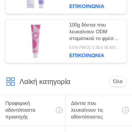
οδοντόπαστας γεύσης
ΕΠΙΚΟΙΝΩΝΊΑ
φρούτων
100g δόντια που
λευκαίνουν ODM
στοματικού το φρέσκο
ειδικό αρώματος
EXW PRICE 0.3$-0.4$ MOQ:500pcs-30000pcs
οδοντόπαστας γεύσης
ΕΠΙΚΟΙΝΩΝΊΑ
φρούτων
Λαϊκή κατηγορία
Όλα
Προφορική
Δόντια που
οδοντόπαστα
λευκαίνουν τις
προσοχής
οδοντόπαστες