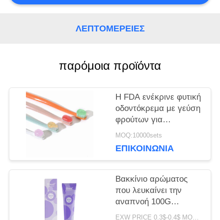
ΖΗΤΉΣΤΕ
ΛΕΠΤΟΜΈΡΕΙΕΣ
ΈΝΑ
ΑΠΌΣΠΑΣΜΑ
παρόμοια προϊόντα
ΧΆΡΤΗΣ
Η FDA ενέκρινε φυτική
οδοντόκρεμα με γεύση
ΙΣΤΌΤΟΠΟΥ
φρούτων για
λευκαντική
MOQ:10000sets
οδοντόκρεμα όλων
ΠΟΛΙΤΙΚΉ
ΕΠΙΚΟΙΝΩΝΊΑ
των ηλικιών
ΜΥΣΤΙΚΌΤΗΤΑΣ
Βακκίνιο αρώματος
που λευκαίνει την
αναπνοή 100G
Freshing
EXW PRICE 0.3$-0.4$ MOQ:500pcs-30000pcs