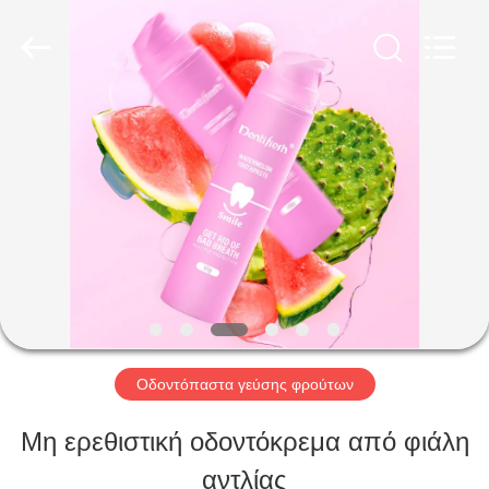
2026
WORLD
ORAL
CARE
CENTER.
All
ΣΠΊΤΙ
Rights
Reserved.
ΠΡΟΪΌΝΤΑ
ΒΊΝΤΕΟ
ΠΕΡΊΠΟΥ
Οδοντόπαστα γεύσης φρούτων
ΕΜΕΊΣ
Μη ερεθιστική οδοντόκρεμα από φιάλη
αντλίας
ΓΎΡΟΣ