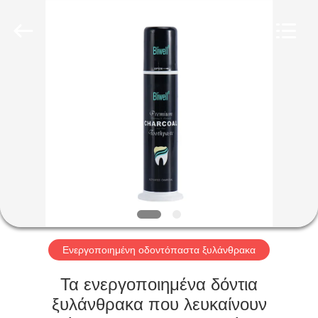
WORLD
ORAL
CARE
CENTER.
All
Rights
Reserved.
ΣΠΊΤΙ
ΠΡΟΪΌΝΤΑ
ΒΊΝΤΕΟ
ΠΕΡΊΠΟΥ
ΕΜΕΊΣ
Ενεργοποιημένη οδοντόπαστα ξυλάνθρακα
ΓΎΡΟΣ
Τα ενεργοποιημένα δόντια
ΕΡΓΟΣΤΑΣΊΩΝ
ξυλάνθρακα που λευκαίνουν