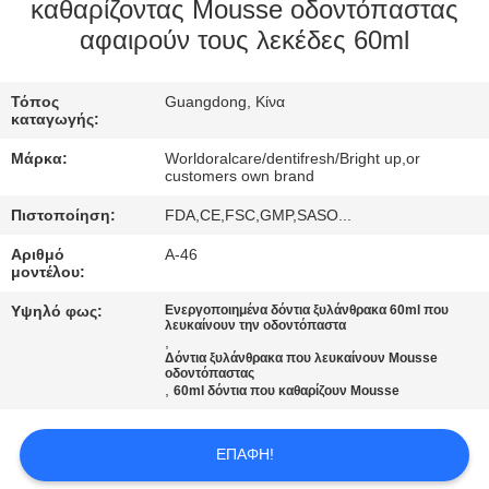
καθαρίζοντας Mousse οδοντόπαστας
ΠΟΙΟΤΙΚΌΣ
αφαιρούν τους λεκέδες 60ml
ΈΛΕΓΧΟΣ
Τόπος
Guangdong, Κίνα
καταγωγής:
ΜΑΣ
Μάρκα:
Worldoralcare/dentifresh/Bright up,or
ΕΛΆΤΕ
customers own brand
ΣΕ
Πιστοποίηση:
FDA,CE,FSC,GMP,SASO...
ΕΠΑΦΉ
Αριθμό
Α-46
μοντέλου:
ΜΕ
Υψηλό φως:
Ενεργοποιημένα δόντια ξυλάνθρακα 60ml που
λευκαίνουν την οδοντόπαστα
,
ΖΗΤΉΣΤΕ
Δόντια ξυλάνθρακα που λευκαίνουν Mousse
οδοντόπαστας
ΈΝΑ
,
60ml δόντια που καθαρίζουν Mousse
ΑΠΌΣΠΑΣΜΑ
ΕΠΑΦΉ!