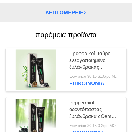
ΧΆΡΤΗΣ
ΙΣΤΌΤΟΠΟΥ
ΛΕΠΤΟΜΈΡΕΙΕΣ
ΠΟΛΙΤΙΚΉ
παρόμοια προϊόντα
ΜΥΣΤΙΚΌΤΗΤΑΣ
Προφορικοί μαύροι
ενεργοποιημένοι
ξυλάνθρακας
προσοχής και
Exw price $0.15-$1.0/pc MOQ:500pcs-30000pcs
οδοντόπαστα 100g
ΕΠΙΚΟΙΝΩΝΊΑ
πετρελαίου καρύδων
Peppermint
οδοντόπαστας
ξυλάνθρακα cOem
μαύρη Vegan οργανική
Exw price $0.15-0.2/pc MOQ:500pcs-30000pcs
ενεργοποιημένη