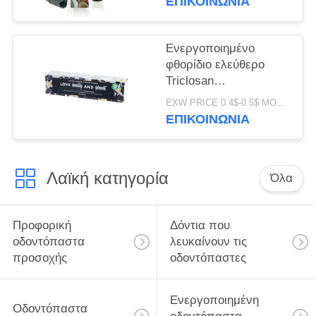
ΕΠΙΚΟΙΝΩΝΊΑ
ευγενής γεύση
Ενεργοποιημένο
φθορίδιο ελεύθερο
Triclosan
οδοντόπαστας
EXW PRICE 0.4$-0.5$ MOQ:500pcs-30000pcs
ξυλάνθρακα
ΕΠΙΚΟΙΝΩΝΊΑ
λουλουδιών γεύση
ελεύθερο
Λαϊκή κατηγορία
Όλα
Προφορική
Δόντια που
οδοντόπαστα
λευκαίνουν τις
προσοχής
οδοντόπαστες
Ενεργοποιημένη
Οδοντόπαστα