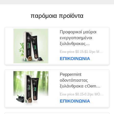
ΖΗΤΉΣΤΕ
παρόμοια προϊόντα
ΈΝΑ
ΑΠΌΣΠΑΣΜΑ
Προφορικοί μαύροι
ενεργοποιημένοι
ξυλάνθρακας
ΧΆΡΤΗΣ
προσοχής και
Exw price $0.15-$1.0/pc MOQ:500pcs-30000pcs
οδοντόπαστα 100g
ΙΣΤΌΤΟΠΟΥ
ΕΠΙΚΟΙΝΩΝΊΑ
πετρελαίου καρύδων
Peppermint
ΠΟΛΙΤΙΚΉ
οδοντόπαστας
ΜΥΣΤΙΚΌΤΗΤΑΣ
ξυλάνθρακα cOem
μαύρη Vegan οργανική
Exw price $0.15-0.2/pc MOQ:500pcs-30000pcs
ενεργοποιημένη
ΕΠΙΚΟΙΝΩΝΊΑ
ευγενής γεύση