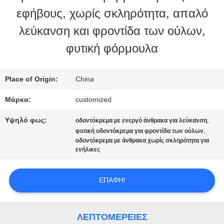
εφήβους, χωρίς σκληρότητα, απαλό
ΕΡΓΟΣΤΑΣΊΩΝ
λεύκανση και φροντίδα των ούλων,
φυτική φόρμουλα
ΠΟΙΟΤΙΚΌΣ
ΈΛΕΓΧΟΣ
Place of Origin:
China
Μάρκα:
customized
ΜΑΣ
Υψηλό φως:
,
οδοντόκρεμα με ενεργό άνθρακα για λεύκανση
,
φυτική οδοντόκρεμα για φροντίδα των ούλων
ΕΛΆΤΕ
οδοντόκρεμα με άνθρακα χωρίς σκληρότητα για
ενήλικες
ΣΕ
ΕΠΑΦΉ
ΕΠΑΦΉ!
ΜΕ
ΛΕΠΤΟΜΈΡΕΙΕΣ