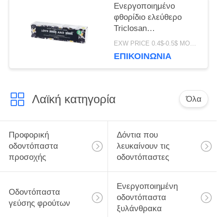
Ενεργοποιημένο
φθορίδιο ελεύθερο
Triclosan
οδοντόπαστας
EXW PRICE 0.4$-0.5$ MOQ:500pcs-30000pcs
ξυλάνθρακα
ΕΠΙΚΟΙΝΩΝΊΑ
λουλουδιών γεύση
ελεύθερο
Λαϊκή κατηγορία
Όλα
Προφορική
Δόντια που
οδοντόπαστα
λευκαίνουν τις
προσοχής
οδοντόπαστες
Ενεργοποιημένη
Οδοντόπαστα
οδοντόπαστα
γεύσης φρούτων
ξυλάνθρακα