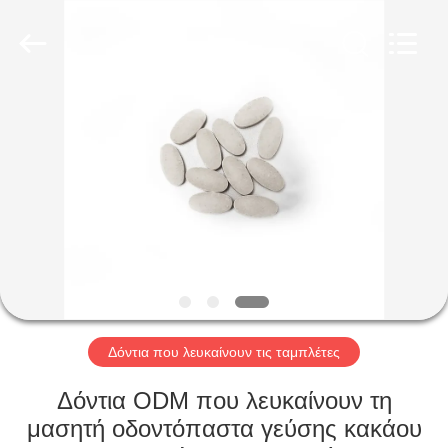
WORLD
ORAL
CARE
CENTER.
All
Rights
Reserved.
ΣΠΊΤΙ
ΠΡΟΪΌΝΤΑ
ΒΊΝΤΕΟ
ΠΕΡΊΠΟΥ
ΕΜΕΊΣ
Δόντια που λευκαίνουν τις ταμπλέτες
ΓΎΡΟΣ
Δόντια ODM που λευκαίνουν τη
ΕΡΓΟΣΤΑΣΊΩΝ
μασητή οδοντόπαστα γεύσης κακάου