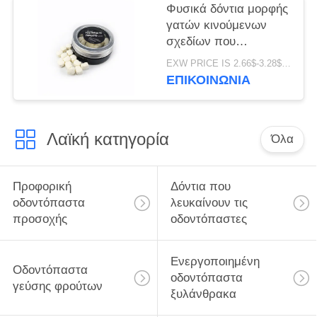
Φυσικά δόντια μορφής
γατών κινούμενων
σχεδίων που
λευκαίνουν τη
EXW PRICE IS 2.66$-3.28$/BOTTLE MOQ:κιβώτιο 60pcs *100
συσκευασία κιβωτίων
ΕΠΙΚΟΙΝΩΝΊΑ
αναπνοής δροσίζομαι
ταμπλετών
Λαϊκή κατηγορία
Όλα
Προφορική
Δόντια που
οδοντόπαστα
λευκαίνουν τις
προσοχής
οδοντόπαστες
Ενεργοποιημένη
Οδοντόπαστα
οδοντόπαστα
γεύσης φρούτων
ξυλάνθρακα