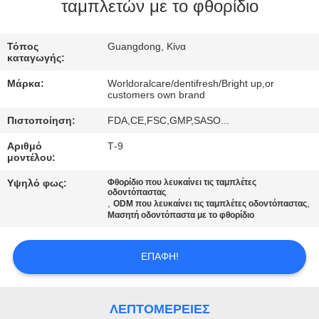
ταμπλετών με το φθορίδιο
ΠΟΙΟΤΙΚΌΣ
ΈΛΕΓΧΟΣ
Τόπος
Guangdong, Κίνα
καταγωγής:
Μάρκα:
Worldoralcare/dentifresh/Bright up,or
ΜΑΣ
customers own brand
ΕΛΆΤΕ
Πιστοποίηση:
FDA,CE,FSC,GMP,SASO...
ΣΕ
Αριθμό
Τ-9
μοντέλου:
ΕΠΑΦΉ
Υψηλό φως:
Φθορίδιο που λευκαίνει τις ταμπλέτες
ΜΕ
οδοντόπαστας
,
,
ODM που λευκαίνει τις ταμπλέτες οδοντόπαστας
Μασητή οδοντόπαστα με το φθορίδιο
ΖΗΤΉΣΤΕ
ΈΝΑ
ΕΠΑΦΉ!
ΑΠΌΣΠΑΣΜΑ
ΛΕΠΤΟΜΈΡΕΙΕΣ