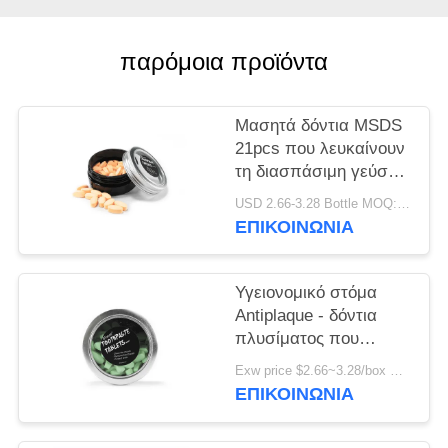
ΧΆΡΤΗΣ
ΙΣΤΌΤΟΠΟΥ
παρόμοια προϊόντα
ΠΟΛΙΤΙΚΉ
Μασητά δόντια MSDS
ΜΥΣΤΙΚΌΤΗΤΑΣ
21pcs που λευκαίνουν
τη διασπάσιμη γεύση
γόμμας φυσαλίδων
USD 2.66-3.28 Bottle MOQ:150 μπουκάλια
ταμπλετών
ΕΠΙΚΟΙΝΩΝΊΑ
Υγειονομικό στόμα
Antiplaque - δόντια
πλυσίματος που
λευκαίνουν τις
Exw price $2.66~3.28/box MOQ:5000 κιβώτια
ταμπλέτες
ΕΠΙΚΟΙΝΩΝΊΑ
ασωλήνωτες