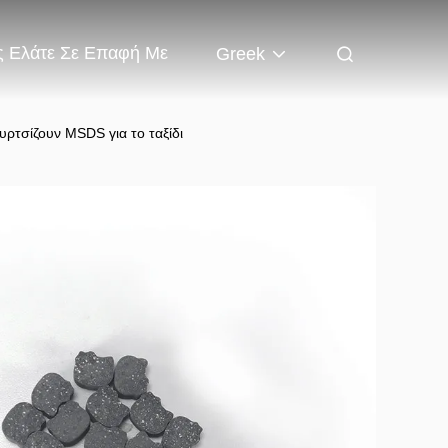
 Ελάτε Σε Επαφή Με
Greek
ρτσίζουν MSDS για το ταξίδι