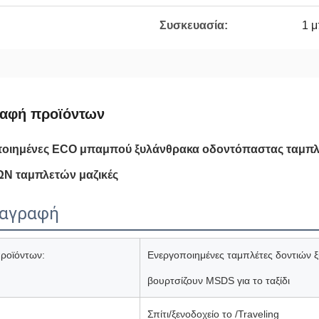
Συσκευασία:
1 μ
ραφή προϊόντων
οιημένες ECO μπαμπού ξυλάνθρακα οδοντόπαστας ταμπλ
Ν ταμπλετών μαζικές
ιαγραφή
ροϊόντων:
Ενεργοποιημένες ταμπλέτες δοντιών
βουρτσίζουν MSDS για το ταξίδι
Σπίτι/ξενοδοχείο το /Traveling