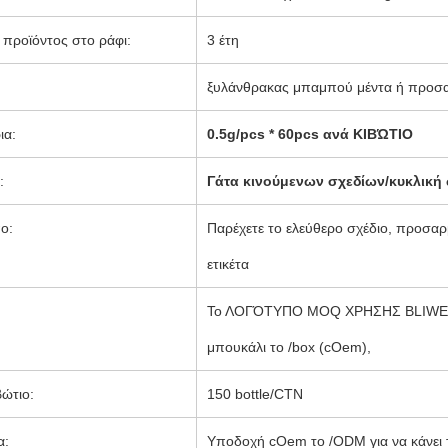
 προϊόντος στο ράφι:
3 έτη
ξυλάνθρακας μπαμπού μέντα ή προσ
ια:
0.5g/pcs * 60pcs ανά ΚΙΒΏΤΙΟ
:
Γάτα κινούμενων σχεδίων/κυκλική 
ο:
Παρέχετε το ελεύθερο σχέδιο, προσα
ετικέτα
Το ΛΟΓΌΤΥΠΟ MOQ ΧΡΗΣΗΣ BLIWELL 
μπουκάλι το /box (cOem),
ώτιο:
150 bottle/CTN
α:
Υποδοχή cOem το /ODM για να κάνει 