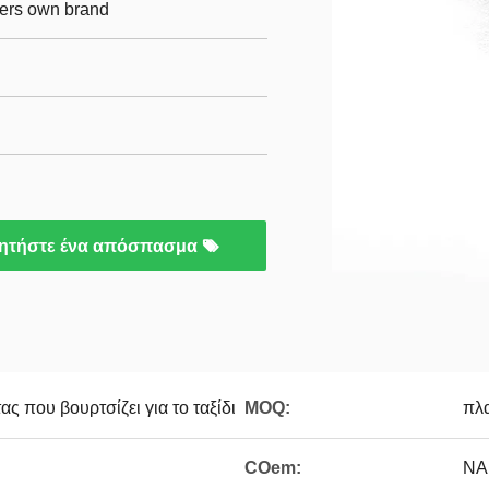
mers own brand
ητήστε ένα απόσπασμα
ς που βουρτσίζει για το ταξίδι
MOQ:
πλα
COem:
ΝΑ