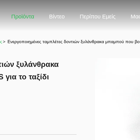
Προϊόντα
Βίντεο
Περίπου Εμείς
Μας
ες
>
Ενεργοποιημένες ταμπλέτες δοντιών ξυλάνθρακα μπαμπού που βου
τιών ξυλάνθρακα
για το ταξίδι