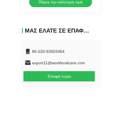
Πάρτε την καλύτερη τιμή
ανθρακικό ασβέστιο Ιδανικά για
οδοντιατρικές κλινικές και
επαγγελματίες
ΜΑΣ ΕΛΆΤΕ ΣΕ ΕΠΑΦΉ ΜΕ
86-020-83503464
export11@worldoralcare.com
Επαφή τώρα