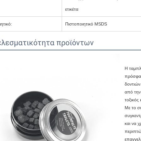
ετικέτα
ητικό:
Πιστοποιητικό MSDS
λεσματικότητα προϊόντων
Η ταμπλ
πρόσφατ
δοντιών
από την
τοξικός
Με το σ
συγκεντρ
και να χ
περιπτώ
επαγγελμ