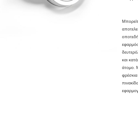
Μπορείτ
αποτελε
οποτεδή
εφαρμόσ
δευτερό
και κατά
άτομο. 
φρέσκια
πινακίδα
εφαρμογ