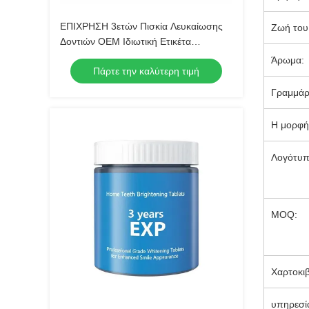
ΕΠΙΧΡΗΣΗ 3ετών Πισκία Λευκαίωσης
Ζωή του
Δοντιών OEM Ιδιωτική Ετικέτα
Αποδεκτά Πισκία στοματικής φροντίδας
Άρωμα:
Πάρτε την καλύτερη τιμή
Προγραμματισμένα για οδοντιατρικές
κλινικές και ειδικούς ομορφιάς
Γραμμάρ
Η μορφή
Λογότυπ
MOQ:
Χαρτοκιβ
υπηρεσί