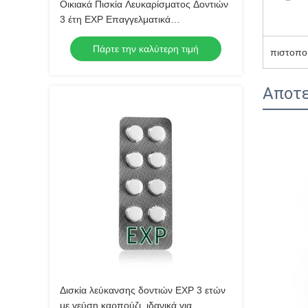
Οικιακά Πισκία Λευκαρίσματος Δοντιών
3 έτη EXP Επαγγελματικά
Λευκαρίσματα Πισκία Λευκαρίσματος
Πάρτε την καλύτερη τιμή
για βελτιωμένη εμφάνιση χαμόγελου
πιστοποι
Αποτε
Δισκία λεύκανσης δοντιών EXP 3 ετών
με γεύση καρπούζι, ιδανικά για