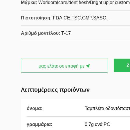
Μάρκα:
Worldoralcare/dentifresh/Bright up,or custo
Πιστοποίηση:
FDA,CE,FSC,GMP,SASO...
Αριθμό μοντέλου:
Τ-17
Ζ
μας ελάτε σε επαφή με
Λεπτομέρειες προϊόντων
όνομα:
Ταμπλέτα οδοντόπαστα
γραμμάρια:
0.7g ανά PC