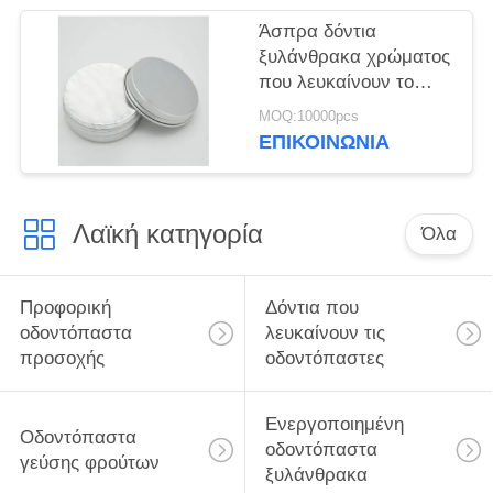
Άσπρα δόντια
ξυλάνθρακα χρώματος
που λευκαίνουν το
λογότυπο συνήθειας
MOQ:10000pcs
γεύσης μεντών
ΕΠΙΚΟΙΝΩΝΊΑ
σκονών
Λαϊκή κατηγορία
Όλα
Προφορική
Δόντια που
οδοντόπαστα
λευκαίνουν τις
προσοχής
οδοντόπαστες
Ενεργοποιημένη
Οδοντόπαστα
οδοντόπαστα
γεύσης φρούτων
ξυλάνθρακα