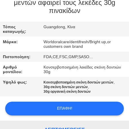
μεντών αφαιρεί τους λεκέδες 30g
ΠΟΙΟΤΙΚΌΣ
πινακίδων
ΈΛΕΓΧΟΣ
Τόπος
Guangdong, Κίνα
καταγωγής:
ΜΑΣ
Μάρκα:
Worldoralcare/dentifresh/Bright up,or
ΕΛΆΤΕ
customers own brand
ΣΕ
Πιστοποίηση:
FDA,CE,FSC,GMP,SASO...
ΕΠΑΦΉ
Αριθμό
Κονσερβοποιημένη λεκέδες σκόνη δοντιών
μοντέλου:
30g
ΜΕ
Υψηλό φως:
,
Κονσερβοποιημένη σκόνη δοντιών μεντών
,
30g σκόνη δοντιών μεντών
30g οργανική σκόνη δοντιών
ΖΗΤΉΣΤΕ
ΈΝΑ
ΕΠΑΦΉ!
ΑΠΌΣΠΑΣΜΑ