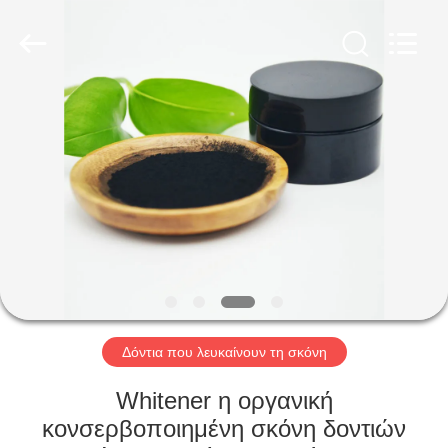
WORLD
ORAL
CARE
CENTER.
All
Rights
Reserved.
ΣΠΊΤΙ
ΠΡΟΪΌΝΤΑ
ΒΊΝΤΕΟ
ΠΕΡΊΠΟΥ
ΕΜΕΊΣ
Δόντια που λευκαίνουν τη σκόνη
ΓΎΡΟΣ
Whitener η οργανική
ΕΡΓΟΣΤΑΣΊΩΝ
κονσερβοποιημένη σκόνη δοντιών