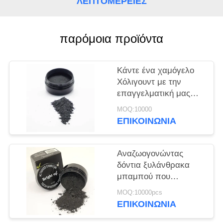
ΛΕΠΤΟΜΈΡΕΙΕΣ
ΧΆΡΤΗΣ
ΙΣΤΌΤΟΠΟΥ
παρόμοια προϊόντα
ΠΟΛΙΤΙΚΉ
ΜΥΣΤΙΚΌΤΗΤΑΣ
Κάντε ένα χαμόγελο
Χόλιγουντ με την
επαγγελματική μας
δύναμη λευκαντική
MOQ:10000
στοματική προϊόν
ΕΠΙΚΟΙΝΩΝΊΑ
σκόνη
Αναζωογονώντας
δόντια ξυλάνθρακα
μπαμπού που
λαμπρύνουν τη σκόνη
MOQ:10000pcs
30g για το βασικό
ΕΠΙΚΟΙΝΩΝΊΑ
καθαρισμό