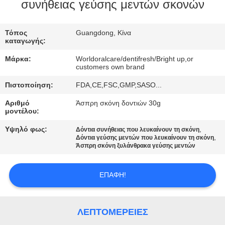
συνήθειας γεύσης μεντών σκονών
ΠΟΙΟΤΙΚΌΣ
ΈΛΕΓΧΟΣ
Τόπος
Guangdong, Κίνα
καταγωγής:
Μάρκα:
Worldoralcare/dentifresh/Bright up,or
ΜΑΣ
customers own brand
ΕΛΆΤΕ
Πιστοποίηση:
FDA,CE,FSC,GMP,SASO...
ΣΕ
Αριθμό
Άσπρη σκόνη δοντιών 30g
μοντέλου:
ΕΠΑΦΉ
Υψηλό φως:
,
ΜΕ
Δόντια συνήθειας που λευκαίνουν τη σκόνη
,
Δόντια γεύσης μεντών που λευκαίνουν τη σκόνη
Άσπρη σκόνη ξυλάνθρακα γεύσης μεντών
ΖΗΤΉΣΤΕ
ΕΠΑΦΉ!
ΈΝΑ
ΑΠΌΣΠΑΣΜΑ
ΛΕΠΤΟΜΈΡΕΙΕΣ