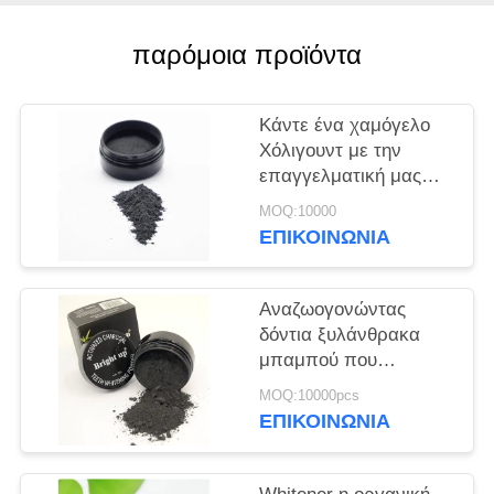
ΧΆΡΤΗΣ
ΙΣΤΌΤΟΠΟΥ
παρόμοια προϊόντα
ΠΟΛΙΤΙΚΉ
Κάντε ένα χαμόγελο
ΜΥΣΤΙΚΌΤΗΤΑΣ
Χόλιγουντ με την
επαγγελματική μας
δύναμη λευκαντική
MOQ:10000
στοματική προϊόν
ΕΠΙΚΟΙΝΩΝΊΑ
σκόνη
Αναζωογονώντας
δόντια ξυλάνθρακα
μπαμπού που
λαμπρύνουν τη σκόνη
MOQ:10000pcs
30g για το βασικό
ΕΠΙΚΟΙΝΩΝΊΑ
καθαρισμό