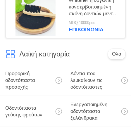
Whitener η οργανική
κονσερβοποιημένη
σκόνη δοντιών μεντών
αφαιρεί τους λεκέδες
MOQ:10000pcs
30g πινακίδων
ΕΠΙΚΟΙΝΩΝΊΑ
Λαϊκή κατηγορία
Όλα
Προφορική
Δόντια που
οδοντόπαστα
λευκαίνουν τις
προσοχής
οδοντόπαστες
Ενεργοποιημένη
Οδοντόπαστα
οδοντόπαστα
γεύσης φρούτων
ξυλάνθρακα