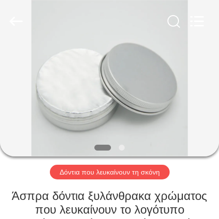
WORLD
ORAL
CARE
CENTER.
All
Rights
Reserved.
ΣΠΊΤΙ
ΠΡΟΪΌΝΤΑ
ΒΊΝΤΕΟ
ΠΕΡΊΠΟΥ
ΕΜΕΊΣ
Δόντια που λευκαίνουν τη σκόνη
ΓΎΡΟΣ
Άσπρα δόντια ξυλάνθρακα χρώματος
ΕΡΓΟΣΤΑΣΊΩΝ
που λευκαίνουν το λογότυπο