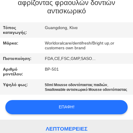
αφρίζοντας φραουλών δοντιών
ΠΟΙΟΤΙΚΌΣ
αντισκωρικό
ΈΛΕΓΧΟΣ
Τόπος
Guangdong, Κίνα
καταγωγής:
ΜΑΣ
Μάρκα:
Worldoralcare/dentifresh/Bright up,or
ΕΛΆΤΕ
customers own brand
ΣΕ
Πιστοποίηση:
FDA,CE,FSC,GMP,SASO...
ΕΠΑΦΉ
Αριθμό
BP-501
μοντέλου:
ΜΕ
Υψηλό φως:
,
50ml Mousse οδοντόπαστας παιδιών
Swallowable αντισκωρικό Mousse οδοντόπαστας
ΖΗΤΉΣΤΕ
ΈΝΑ
ΕΠΑΦΉ!
ΑΠΌΣΠΑΣΜΑ
ΛΕΠΤΟΜΈΡΕΙΕΣ