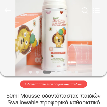
WORLD
ORAL
CARE
CENTER.
All
Rights
Reserved.
ΣΠΊΤΙ
ΠΡΟΪΌΝΤΑ
ΒΊΝΤΕΟ
ΠΕΡΊΠΟΥ
ΕΜΕΊΣ
Οδοντόπαστα των οργανικών παιδιών
ΓΎΡΟΣ
50ml Mousse οδοντόπαστας παιδιών
ΕΡΓΟΣΤΑΣΊΩΝ
Swallowable προφορικό καθαριστικό