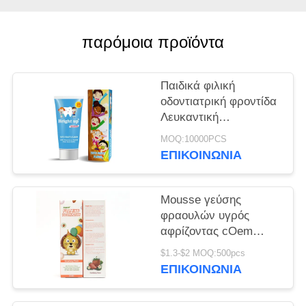
ΧΆΡΤΗΣ
ΙΣΤΌΤΟΠΟΥ
παρόμοια προϊόντα
ΠΟΛΙΤΙΚΉ
Παιδικά φιλική
ΜΥΣΤΙΚΌΤΗΤΑΣ
οδοντιατρική φροντίδα
Λευκαντική
αντιβακτηριακή
MOQ:10000PCS
οδοντόκρεμα
ΕΠΙΚΟΙΝΩΝΊΑ
Κρατήστε μακριά από
τα παιδιά
Mousse γεύσης
φραουλών υγρός
αφρίζοντας cOem
οδοντόπαστας 60ml
$1.3-$2 MOQ:500pcs
ΕΠΙΚΟΙΝΩΝΊΑ