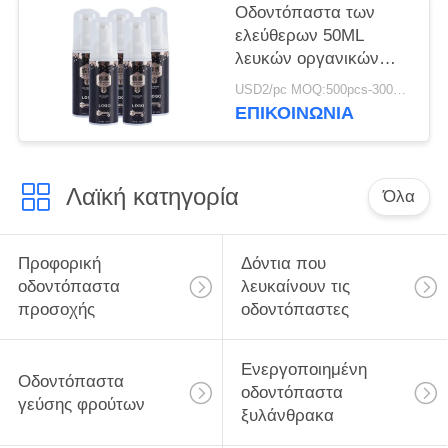
Οδοντόπαστα των
ελεύθερων 50ML
λευκών οργανικών
παιδιών φθοριδίου για
USD2/pc MOQ:500pcs-30000pcs
τους δωδεκάχρονους
ΕΠΙΚΟΙΝΩΝΊΑ
έφηβους
Λαϊκή κατηγορία
Όλα
Προφορική
Δόντια που
οδοντόπαστα
λευκαίνουν τις
προσοχής
οδοντόπαστες
Ενεργοποιημένη
Οδοντόπαστα
οδοντόπαστα
γεύσης φρούτων
ξυλάνθρακα