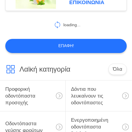
ΕΠΙΚΟΙΝΩΝΊΑ
για την παιδί-προφορική
25
οδοντόπαστα προσοχής
Προφορικό
loading...
Mouthwash
προσοχής
ΕΠΑΦΉ!
Λαϊκή κατηγορία
Όλα
88
Προφορικές
Προφορική
Δόντια που
οδοντόβουρτσες
οδοντόπαστα
λευκαίνουν τις
προσοχής
οδοντόπαστες
προσοχής
Ενεργοποιημένη
Οδοντόπαστα
οδοντόπαστα
γεύσης φρούτων