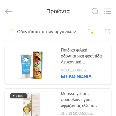
WORLD
ORAL
CARE
Προϊόντα
CENTER.
All
Rights
Reserved.
ΣΠΊΤΙ
150
Οδοντόπαστα των οργανικών παιδιών
Προφορική
ΠΡΟΪΌΝΤΑ
οδοντόπαστα
Παιδικά φιλική
οδοντιατρική φροντίδα
προσοχής
ΒΊΝΤΕΟ
Λευκαντική
αντιβακτηριακή
MOQ:10000PCS
οδοντόκρεμα Κρατήστε
ΠΕΡΊΠΟΥ
ΕΠΙΚΟΙΝΩΝΊΑ
μακριά από τα παιδιά
58
ΕΜΕΊΣ
Δόντια που
Mousse γεύσης
ΓΎΡΟΣ
φραουλών υγρός
λευκαίνουν τις
αφρίζοντας cOem
ΕΡΓΟΣΤΑΣΊΩΝ
οδοντόπαστας 60ml
οδοντόπαστες
$1.3-$2 MOQ:500pcs