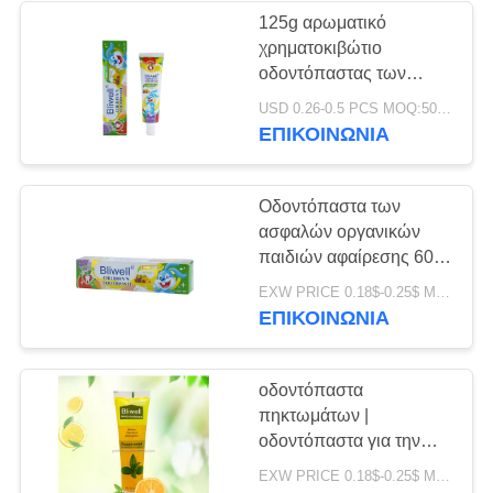
125g αρωματικό
χρηματοκιβώτιο
28
οδοντόπαστας των
Μασητή ταμπλέτα
παιδιών οδοντόπαστας
USD 0.26-0.5 PCS MOQ:500pcs-30000pcs
γόμμας φυσαλίδων
ΕΠΙΚΟΙΝΩΝΊΑ
οδοντόπαστας
παιδιών για να καταπιεί
το cOem
Οδοντόπαστα των
ασφαλών οργανικών
παιδιών αφαίρεσης 60G
κοιλοτήτων για πέρα
42
EXW PRICE 0.18$-0.25$ MOQ:500pcs-30000pcs
από το δέκα μηνών
ΕΠΙΚΟΙΝΩΝΊΑ
Δόντια που
βρέφος
λευκαίνουν τις
οδοντόπαστα
πηκτωμάτων |
ταμπλέτες
οδοντόπαστα για την
κακή αναπνοή |
EXW PRICE 0.18$-0.25$ MOQ:500pcs-30000pcs
οδοντόπαστα φθοριδίου