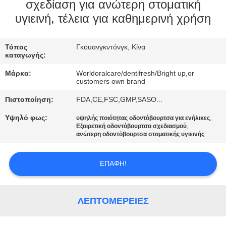
σχεδίαση για ανώτερη στοματική
ΠΟΙΟΤΙΚΌΣ
υγιεινή, τέλεια για καθημερινή χρήση
ΈΛΕΓΧΟΣ
Τόπος
Γκουανγκντόνγκ, Κίνα
καταγωγής:
ΜΑΣ
Μάρκα:
Worldoralcare/dentifresh/Bright up,or
ΕΛΆΤΕ
customers own brand
ΣΕ
Πιστοποίηση:
FDA,CE,FSC,GMP,SASO...
ΕΠΑΦΉ
Υψηλό φως:
,
υψηλής ποιότητας οδοντόβουρτσα για ενήλικες
,
Εξαιρετική οδοντόβουρτσα σχεδιασμού
ΜΕ
ανώτερη οδοντόβουρτσα στοματικής υγιεινής
ΖΗΤΉΣΤΕ
ΕΠΑΦΉ!
ΈΝΑ
ΑΠΌΣΠΑΣΜΑ
ΛΕΠΤΟΜΈΡΕΙΕΣ