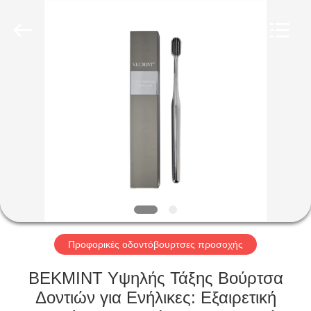
WORLD
ORAL
CARE
CENTER.
All
Rights
Reserved.
ΣΠΊΤΙ
ΠΡΟΪΌΝΤΑ
ΒΊΝΤΕΟ
ΠΕΡΊΠΟΥ
ΕΜΕΊΣ
Προφορικές οδοντόβουρτσες προσοχής
ΓΎΡΟΣ
ΒΕΚΜΙΝΤ Υψηλής Τάξης Βούρτσα
ΕΡΓΟΣΤΑΣΊΩΝ
Δοντιών για Ενήλικες: Εξαιρετική