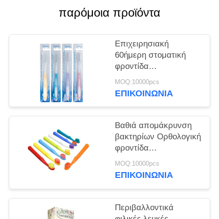
ΧΆΡΤΗΣ
παρόμοια προϊόντα
ΙΣΤΌΤΟΠΟΥ
Επιχειρησιακή
ΠΟΛΙΤΙΚΉ
60ήμερη στοματική
ΜΥΣΤΙΚΌΤΗΤΑΣ
φροντίδα
Οδοντόβουρτσες
MOQ:10000pcs
Βαθιά απομάκρυνση
ΕΠΙΚΟΙΝΩΝΊΑ
βακτηρίων Απαλό
καθαρισμό
Βαθιά απομάκρυνση
βακτηρίων Ορθολογική
φροντίδα
οδοντόβουρτσες 350g
MOQ:10000pcs
Λευκό χαρτί κουτί
ΕΠΙΚΟΙΝΩΝΊΑ
Χρήση 60 ημερών
Περιβαλλοντικά
φιλικές λευκές