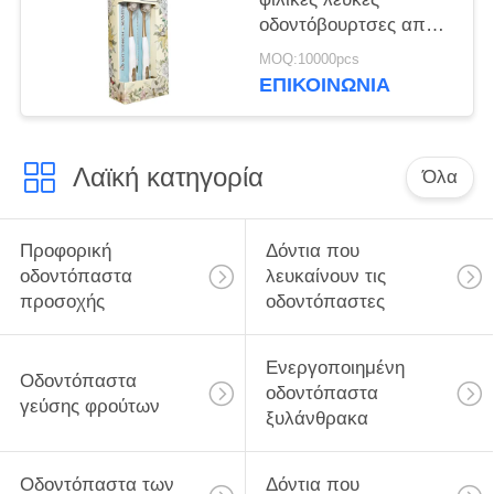
οδοντόβουρτσες από
χαρτί αφαιρούν
MOQ:10000pcs
βακτήρια για βαθύ
ΕΠΙΚΟΙΝΩΝΊΑ
καθαρισμό των
δοντιών
Λαϊκή κατηγορία
Όλα
Προφορική
Δόντια που
οδοντόπαστα
λευκαίνουν τις
προσοχής
οδοντόπαστες
Ενεργοποιημένη
Οδοντόπαστα
οδοντόπαστα
γεύσης φρούτων
ξυλάνθρακα
Οδοντόπαστα των
Δόντια που