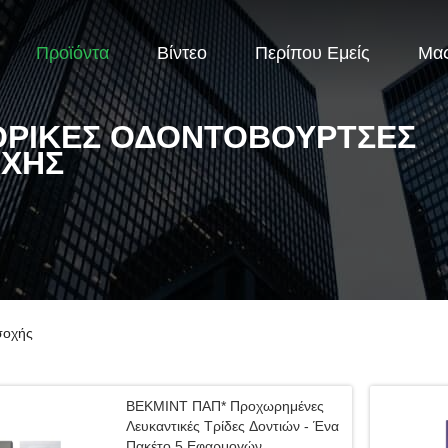
Προϊόντα
Βίντεο
Περίπου Εμείς
Μας
ΡΙΚΈΣ ΟΔΟΝΤΌΒΟΥΡΤΣΕΣ
ΧΉΣ
σοχής
ΒΕΚΜΙΝΤ ΠΑΠ* Προχωρημένες
Λευκαντικές Τρίδες Δοντιών - Ένα
Πακέτο 5 Εφαρμογών