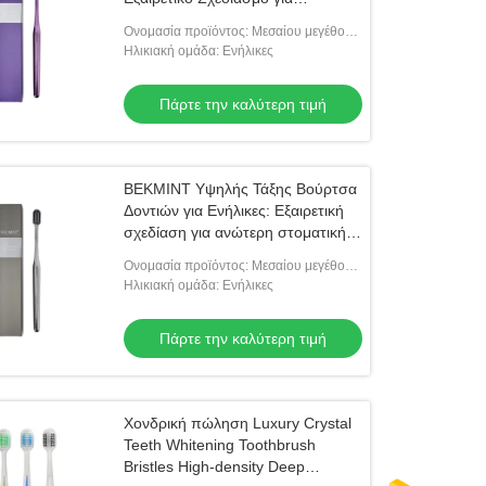
Εξαιρετική στοματική Υγιεινή,
Ονομασία προϊόντος: Μεσαίου μεγέθους
Ιδανική για Ημερήσια Χρήση
οδοντόβουρτσα ενηλίκων
Ηλικιακή ομάδα: Ενήλικες
Πάρτε την καλύτερη τιμή
ΒΕΚΜΙΝΤ Υψηλής Τάξης Βούρτσα
Δοντιών για Ενήλικες: Εξαιρετική
σχεδίαση για ανώτερη στοματική
υγιεινή, τέλεια για καθημερινή
Ονομασία προϊόντος: Μεσαίου μεγέθους
χρήση
οδοντόβουρτσα ενηλίκων
Ηλικιακή ομάδα: Ενήλικες
Πάρτε την καλύτερη τιμή
Χονδρική πώληση Luxury Crystal
Teeth Whitening Toothbrush
Bristles High-density Deep