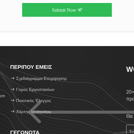
Submit Now
ΠΕΡΊΠΟΥ ΕΜΕΊΣ
W
Σχεδιάγραμμα Επιχείρησης
Γύρος Εργοστασίων
20+
com
πρ
Ποιοτικός Έλεγχος
Χάρτης Ιστότοπου
Θα 
ΓΕΓΟΝΌΤΑ