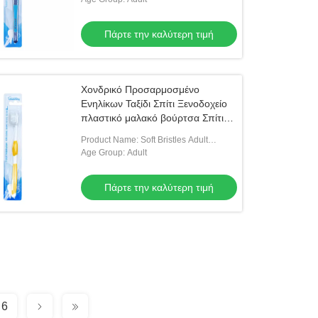
Πάρτε την καλύτερη τιμή
Χονδρικό Προσαρμοσμένο
Ενηλίκων Ταξίδι Σπίτι Ξενοδοχείο
πλαστικό μαλακό βούρτσα Σπίτι
Χρήση οδοντόβουρτσας Σε
Product Name: Soft Bristles Adult
φουσκωτή κάρτα
Toothbrush
Age Group: Adult
Πάρτε την καλύτερη τιμή
6