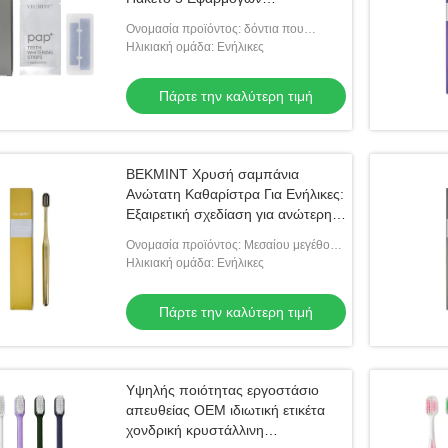
Μακροχρόνιο Λευκό Χαμόγελο.
Ονομασία προϊόντος: δόντια που
λευκαίνουν τις λουρίδες
Ηλικιακή ομάδα: Ενήλικες
Πάρτε την καλύτερη τιμή
ΒΕΚΜΙΝΤ Χρυσή σαμπάνια
Ανώτατη Καθαρίστρα Για Ενήλικες:
Εξαιρετική σχεδίαση για ανώτερη
στοματική υγιεινή, ιδανική για
Ονομασία προϊόντος: Μεσαίου μεγέθους
καθημερινή χρήση
οδοντόβουρτσα ενηλίκων
Ηλικιακή ομάδα: Ενήλικες
Πάρτε την καλύτερη τιμή
Υψηλής ποιότητας εργοστάσιο
απευθείας OEM ιδιωτική ετικέτα
χονδρική κρυστάλλινη