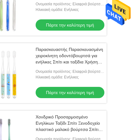
Cleaning Crystal Clear Brush
Ονομασία προϊόντος: Ελαφριά βούρτσα
Handle Tooth
για ενήλικες
Ηλικιακή ομάδα: Ενήλικες
Πάρτε την καλύτερη τιμή
Παρασκευαστής Παρασκευασμένη
χειροκίνητη οδοντόβουρτσά για
ενήλικες Σπίτι και ταξίδια Χρήση
φθηνής πλαστικής
Ονομασία προϊόντος: Ελαφριά βούρτσα
οδοντόβουρτσας
για ενήλικες
Ηλικιακή ομάδα: Ενήλικες
Πάρτε την καλύτερη τιμή
Χονδρικό Προσαρμοσμένο
Ενηλίκων Ταξίδι Σπίτι Ξενοδοχείο
πλαστικό μαλακό βούρτσα Σπίτι
Χρήση οδοντόβουρτσας Σε
Ονομασία προϊόντος: Ελαφριά βούρτσα