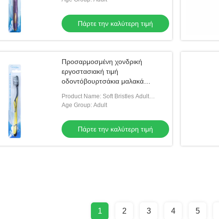
Πάρτε την καλύτερη τιμή
Προσαρμοσμένη χονδρική
εργοστασιακή τιμή
οδοντόβουρτσάκια μαλακά
βούρτσα ξενοδοχεία προμήθειες
Product Name: Soft Bristles Adult
για ενήλικες οδοντόβουρτσα
Toothbrush
Age Group: Adult
Πάρτε την καλύτερη τιμή
1
2
3
4
5