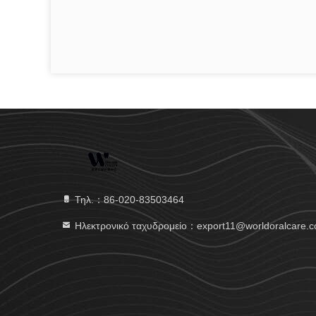
Τηλ.：86-020-83503464
Ηλεκτρονικό ταχυδρομείο：export11@worldoralcare.