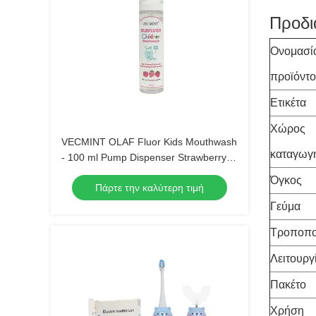
Προδι
Ονομασί
προϊόντο
Ετικέτα
Χώρος
VECMINT OLAF Fluor Kids Mouthwash
καταγωγ
- 100 ml Pump Dispenser Strawberry
Flavour Anti-Cavity Sugar Defense
Όγκος
Πάρτε την καλύτερη τιμή
Ασφαλής για κατάποση στοματική
φροντίδα
Γεύμα
Τροποπο
Λειτουργ
Πακέτο
Χρήση