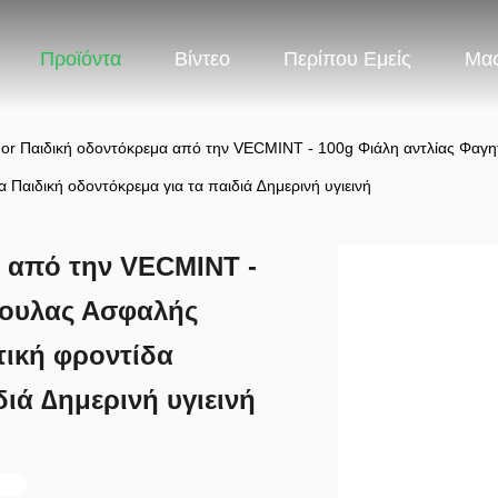
Προϊόντα
Βίντεο
Περίπου Εμείς
Μας
or Παιδική οδοντόκρεμα από την VECMINT - 100g Φιάλη αντλίας Φαγη
α Παιδική οδοντόκρεμα για τα παιδιά ∆ημερινή υγιεινή
 από την VECMINT -
άουλας Ασφαλής
τική φροντίδα
ιά ∆ημερινή υγιεινή