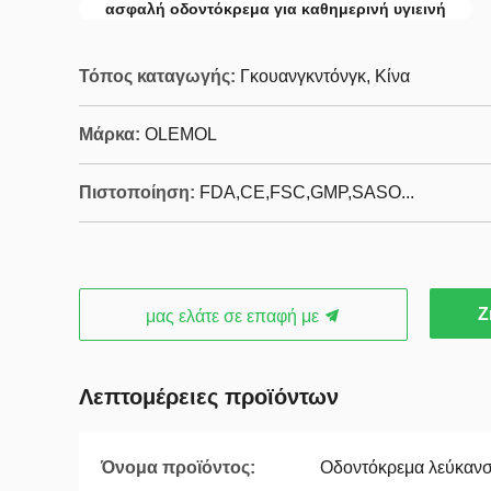
ασφαλή οδοντόκρεμα για καθημερινή υγιεινή
Τόπος καταγωγής:
Γκουανγκντόνγκ, Κίνα
Μάρκα:
OLEMOL
Πιστοποίηση:
FDA,CE,FSC,GMP,SASO...
Ζ
μας ελάτε σε επαφή με
Λεπτομέρειες προϊόντων
Όνομα προϊόντος:
Οδοντόκρεμα λεύκανσ