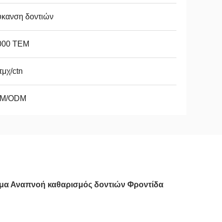
ύκανση δοντιών
000 ΤΕΜ
τμχ/ctn
M/ODM
μα Αναπνοή καθαρισμός δοντιών Φροντίδα