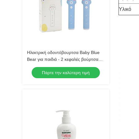
Υλικό
Ηλεκτρική οδοντόβουρτσα Baby Blue
Bear για παιδιά - 2 κεφαλές βούρτσας
(μαλακή τρίχα) Αδιάβροχη ηχητική
Πάρτε την καλύτερη τιμή
οδοντόβουρτσα με 3 λειτουργίες για
παιδιά 3-15 ετών Κιτ στοματικής
φροντίδας