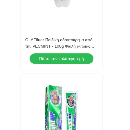
OLAFfluor Παιδική οδοντόκρεμα από
την VECMINT - 100g Φιάλη αντλίας
Φαγητό φράουλας Ασφαλής
Πάρτε την καλύτερη τιμή
οδοντόκρεμα για την ορθή οδοντική
φροντίδα Παιδική οδοντόκρεμα για τα
παιδιά ∆ημερινή υγιεινή