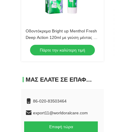
Οδοντόκρεμα Bright up Menthol Fresh
Deep Action 120ml με γεύση μέντας για
βαθύ καθαρισμό, χονδρική πώληση
Πάρτε την καλύτερη τιμή
προϊόντων στοματικής υγιεινής
ΜΑΣ ΕΛΆΤΕ ΣΕ ΕΠΑΦΉ ΜΕ
86-020-83503464
export11@worldoralcare.com
Επαφή τώρα