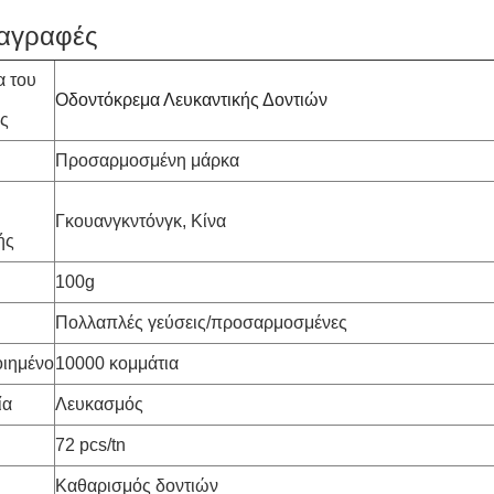
αγραφές
α του
Οδοντόκρεμα Λευκαντικής Δοντιών
ς
Προσαρμοσμένη μάρκα
Γκουανγκντόνγκ, Κίνα
ής
100g
Πολλαπλές γεύσεις/προσαρμοσμένες
ιημένο
10000 κομμάτια
ία
Λευκασμός
72 pcs/tn
Καθαρισμός δοντιών