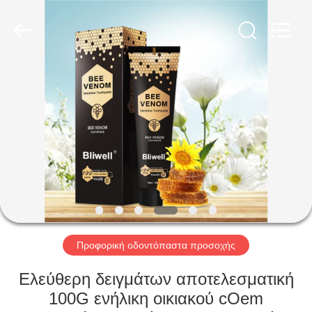
WORLD
ORAL
CARE
CENTER.
All
Rights
Reserved.
ΣΠΊΤΙ
ΠΡΟΪΌΝΤΑ
ΒΊΝΤΕΟ
ΠΕΡΊΠΟΥ
ΕΜΕΊΣ
Προφορική οδοντόπαστα προσοχής
ΓΎΡΟΣ
Ελεύθερη δειγμάτων αποτελεσματική
ΕΡΓΟΣΤΑΣΊΩΝ
100G ενήλικη οικιακού cOem