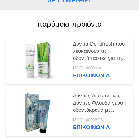
ΛΕΠΤΟΜΈΡΕΙΕΣ
ΧΆΡΤΗΣ
ΙΣΤΌΤΟΠΟΥ
παρόμοια προϊόντα
ΠΟΛΙΤΙΚΉ
ΜΥΣΤΙΚΌΤΗΤΑΣ
Δόντια Dentifresh που
λευκαίνουν τις
οδοντόπαστες για την
επαγγελματική
MOQ:10000pcs
στοματική φροντίδα μη
ΕΠΙΚΟΙΝΩΝΊΑ
τοξική
Δοντιές Λευκαντικές
Δοντιές Φλούδα γεύση
οδοντόκρεμα με
Σορμπιτόλη Σιλικόλη
MOQ:10000PCS
400g λευκό χαρτί
ΕΠΙΚΟΙΝΩΝΊΑ
σωλήνα Καρτόνι