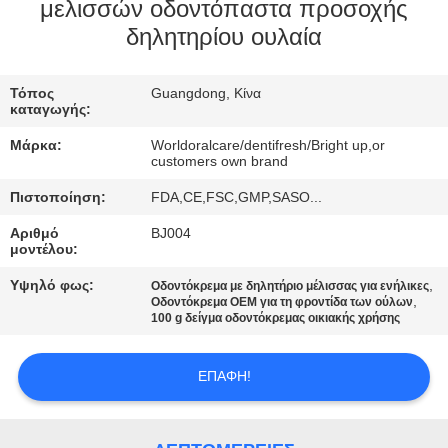
μελισσών οδοντόπαστα προσοχής
ΠΟΙΟΤΙΚΌΣ
δηλητηρίου ουλαία
ΈΛΕΓΧΟΣ
Τόπος
Guangdong, Κίνα
καταγωγής:
ΜΑΣ
Μάρκα:
Worldoralcare/dentifresh/Bright up,or
ΕΛΆΤΕ
customers own brand
ΣΕ
Πιστοποίηση:
FDA,CE,FSC,GMP,SASO...
ΕΠΑΦΉ
Αριθμό
BJ004
μοντέλου:
ΜΕ
Υψηλό φως:
,
Οδοντόκρεμα με δηλητήριο μέλισσας για ενήλικες
,
Οδοντόκρεμα OEM για τη φροντίδα των ούλων
100 g δείγμα οδοντόκρεμας οικιακής χρήσης
ΖΗΤΉΣΤΕ
ΈΝΑ
ΕΠΑΦΉ!
ΑΠΌΣΠΑΣΜΑ