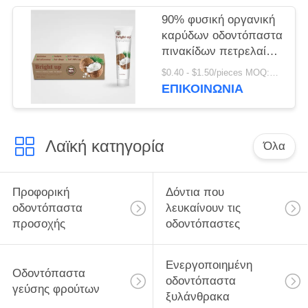
90% φυσική οργανική
καρύδων οδοντόπαστα
πινακίδων πετρελαίου
αντι οδοντική
$0.40 - $1.50/pieces MOQ:240 κομμάτια
ΕΠΙΚΟΙΝΩΝΊΑ
Λαϊκή κατηγορία
Όλα
Προφορική
Δόντια που
οδοντόπαστα
λευκαίνουν τις
προσοχής
οδοντόπαστες
Ενεργοποιημένη
Οδοντόπαστα
οδοντόπαστα
γεύσης φρούτων
ξυλάνθρακα