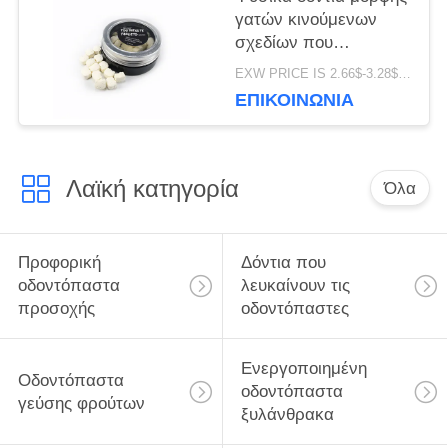
γατών κινούμενων
σχεδίων που
λευκαίνουν τη
EXW PRICE IS 2.66$-3.28$/BOTTLE MOQ:κιβώτιο 60pcs *100
συσκευασία κιβωτίων
ΕΠΙΚΟΙΝΩΝΊΑ
αναπνοής δροσίζομαι
ταμπλετών
Λαϊκή κατηγορία
Όλα
Προφορική
Δόντια που
οδοντόπαστα
λευκαίνουν τις
προσοχής
οδοντόπαστες
Ενεργοποιημένη
Οδοντόπαστα
οδοντόπαστα
γεύσης φρούτων
ξυλάνθρακα