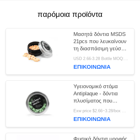
ΖΗΤΉΣΤΕ
παρόμοια προϊόντα
ΈΝΑ
ΑΠΌΣΠΑΣΜΑ
Μασητά δόντια MSDS
21pcs που λευκαίνουν
τη διασπάσιμη γεύση
ΧΆΡΤΗΣ
γόμμας φυσαλίδων
USD 2.66-3.28 Bottle MOQ:150 μπουκάλια
ταμπλετών
ΕΠΙΚΟΙΝΩΝΊΑ
ΙΣΤΌΤΟΠΟΥ
Υγειονομικό στόμα
ΠΟΛΙΤΙΚΉ
Antiplaque - δόντια
πλυσίματος που
ΜΥΣΤΙΚΌΤΗΤΑΣ
λευκαίνουν τις
Exw price $2.66~3.28/box MOQ:5000 κιβώτια
ταμπλέτες
ΕΠΙΚΟΙΝΩΝΊΑ
ασωλήνωτες
Φυσικά δόντια μορφής