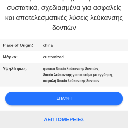
συστατικά, σχεδιασμένα για ασφαλείς
ΕΡΓΟΣΤΑΣΊΩΝ
και αποτελεσματικές λύσεις λεύκανσης
δοντιών
ΠΟΙΟΤΙΚΌΣ
ΈΛΕΓΧΟΣ
Place of Origin:
china
Μάρκα:
customized
ΜΑΣ
Υψηλό φως:
,
φυσικά δισκία λεύκανσης δοντιών
,
δισκία λεύκανσης για το στόμα με εγγύηση
ΕΛΆΤΕ
ασφαλή δισκία λεύκανσης δοντιών
ΣΕ
ΕΠΑΦΉ!
ΕΠΑΦΉ
ΜΕ
ΛΕΠΤΟΜΈΡΕΙΕΣ