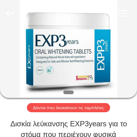
2026
WORLD
ORAL
CARE
CENTER.
All
ΣΠΊΤΙ
Rights
Reserved.
ΠΡΟΪΌΝΤΑ
ΒΊΝΤΕΟ
ΠΕΡΊΠΟΥ
Δόντια που λευκαίνουν τις ταμπλέτες
ΕΜΕΊΣ
Δισκία λεύκανσης EXP3years για το
στόμα που περιέχουν φυσικά
ΓΎΡΟΣ