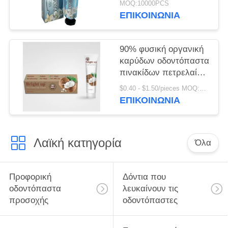
MOQ:10000PCS
400g λευκό χαρτί
ΕΠΙΚΟΙΝΩΝΊΑ
σωλήνα Καρτόνι
90% φυσική οργανική
καρύδων οδοντόπαστα
πινακίδων πετρελαίου
αντι οδοντική
$0.40 - $1.50/pieces MOQ:240 κομμάτια
ΕΠΙΚΟΙΝΩΝΊΑ
Λαϊκή κατηγορία
Όλα
Προφορική
Δόντια που
οδοντόπαστα
λευκαίνουν τις
προσοχής
οδοντόπαστες