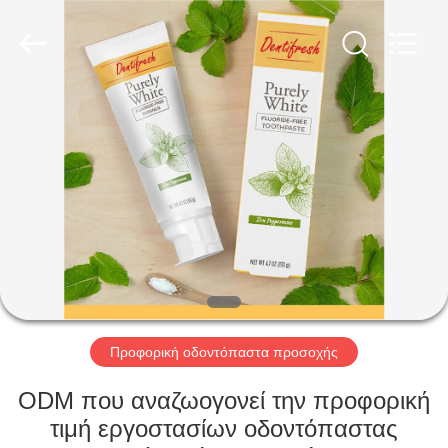
WORLD
ORAL
CARE
CENTER.
All
Rights
Reserved.
ΣΠΊΤΙ
ΠΡΟΪΌΝΤΑ
ΒΊΝΤΕΟ
ΠΕΡΊΠΟΥ
ΕΜΕΊΣ
Προφορική οδοντόπαστα προσοχής
ΓΎΡΟΣ
ODM που αναζωογονεί την προφορική
ΕΡΓΟΣΤΑΣΊΩΝ
τιμή εργοστασίων οδοντόπαστας