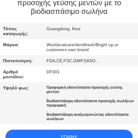
προσοχής γεύσης μεντών με το
ΠΟΙΟΤΙΚΌΣ
βιοδιασπάσιμο σωλήνα
ΈΛΕΓΧΟΣ
Τόπος
Guangdong, Κίνα
καταγωγής:
ΜΑΣ
Μάρκα:
Worldoralcare/dentifresh/Bright up,or
ΕΛΆΤΕ
customers own brand
ΣΕ
Πιστοποίηση:
FDA,CE,FSC,GMP,SASO...
ΕΠΑΦΉ
Αριθμό
DF001
μοντέλου:
ΜΕ
Υψηλό φως:
Προφορική οδοντόπαστα προσοχής γεύσης
μεντών
,
ΖΗΤΉΣΤΕ
Βιοδιασπάσιμη οδοντόπαστα προσοχής σωλήνων
προφορική
ΈΝΑ
,
Βιοδιασπάσιμη αναζωογονώντας οδοντόπαστα
ΑΠΌΣΠΑΣΜΑ
σωλήνων
ΕΠΑΦΉ!