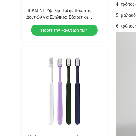
4, τρόπος
ΒΕΚΜΙΝΤ Υψηλής Τάξης Βούρτσα
5, μαλακό
Δοντιών για Ενήλικες: Εξαιρετική
σχεδίαση για ανώτερη στοματική
6, τρόπος
Πάρτε την καλύτερη τιμή
υγιεινή, τέλεια για καθημερινή χρήση