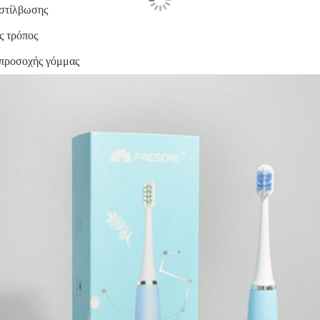
 στίλβωσης
ς τρόπος
 προσοχής γόμμας