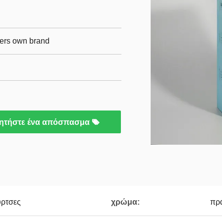
mers own brand
ητήστε ένα απόσπασμα
υρτσες
χρώμα:
πρ