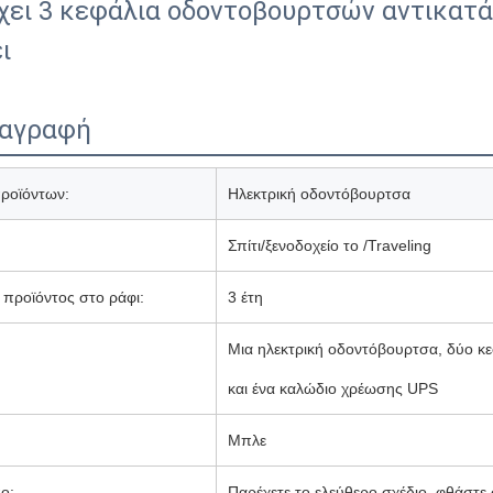
χει 3 κεφάλια οδοντοβουρτσών αντικατάσ
ι
ιαγραφή
ροϊόντων:
Ηλεκτρική οδοντόβουρτσα
Σπίτι/ξενοδοχείο το /Traveling
 προϊόντος στο ράφι:
3 έτη
Μια ηλεκτρική οδοντόβουρτσα, δύο κ
και ένα καλώδιο χρέωσης UPS
Μπλε
ο:
Παρέχετε το ελεύθερο σχέδιο, φθάστε