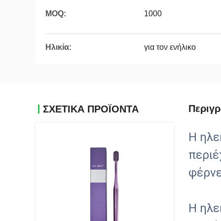
MOQ:
1000
Ηλικία:
για τον ενήλικο
Περιγ
ΣΧΕΤΙΚΆ ΠΡΟΪΌΝΤΑ
Η ηλε
περιέ
φέρνε
Η ηλε