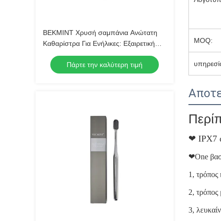
ΒΕΚΜΙΝΤ Χρυσή σαμπάνια Ανώτατη
MOQ:
Καθαρίστρα Για Ενήλικες: Εξαιρετική
σχεδίαση για ανώτερη στοματική
υπηρεσί
Πάρτε την καλύτερη τιμή
υγιεινή, ιδανική για καθημερινή χρήση
Αποτε
Περίπ
❤
IPX7 
❤One
βασ
1, τρόπος
2, τρόπος
3, λευκαί