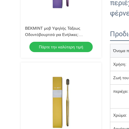
περιέ
φέρνε
ΒΕΚΜΙΝΤ μοβ Υψηλής Τάξεως
Προδ
Οδοντόβουρτσά για Ενήλικες:
Εξαιρετικό Σχεδιασμό για Εξαιρετική
Πάρτε την καλύτερη τιμή
στοματική Υγιεινή, Ιδανική για Ημερήσια
Όνομα π
Χρήση
Χρήση:
Ζωή του
περιέχει:
Χρώμα:
Λογότυπ