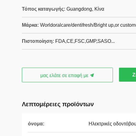
Τόπος καταγωγής:
Guangdong, Κίνα
Μάρκα:
Worldoralcare/dentifresh/Bright up,or custo
Πιστοποίηση:
FDA,CE,FSC,GMP,SASO...
Ζ
μας ελάτε σε επαφή με
Λεπτομέρειες προϊόντων
όνομα:
Ηλεκτρικές οδοντόβο