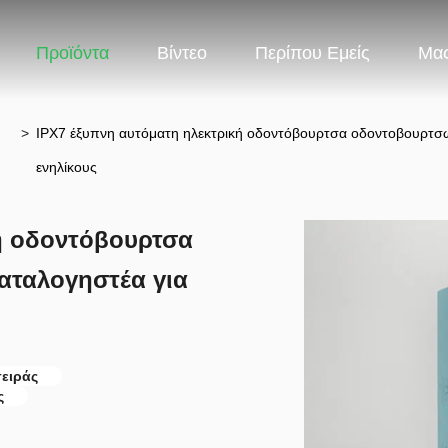
Προϊόντα
Βίντεο
Περίπου Εμείς
Μας
>
IPX7 έξυπνη αυτόματη ηλεκτρική οδοντόβουρτσα οδοντοβουρτσώ
ενηλίκους
ή οδοντόβουρτσα
αταλογηστέα για
ειράς
ς