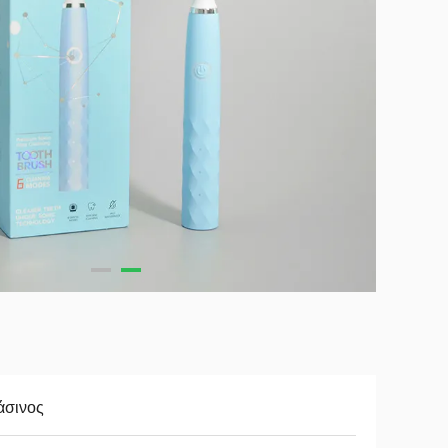
άσινος