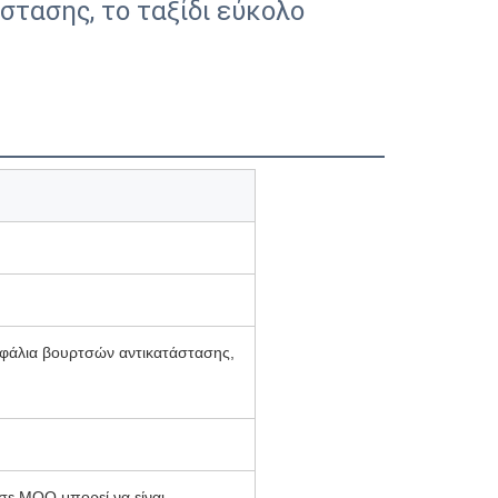
τασης, το ταξίδι εύκολο
εφάλια βουρτσών αντικατάστασης,
 σε MOQ μπορεί να είναι