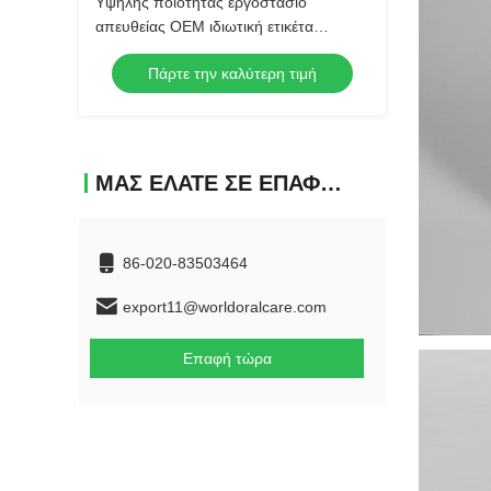
Υψηλής ποιότητας εργοστάσιο
απευθείας OEM ιδιωτική ετικέτα
χονδρική κρυστάλλινη οδοντόβουρτσα
Πάρτε την καλύτερη τιμή
πλαστικό χειροκίνητο μαλακό βούρτσα
οδοντόβουρτσα ενηλίκων
ΜΑΣ ΕΛΆΤΕ ΣΕ ΕΠΑΦΉ ΜΕ
86-020-83503464
export11@worldoralcare.com
Επαφή τώρα