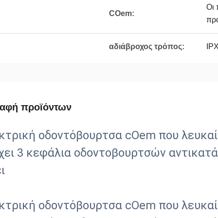
Οι 
COem:
πρ
αδιάβροχος τρόπος:
IP
ραφή προϊόντων
κτρική οδοντόβουρτσα cOem που λευκαί
χει 3 κεφάλια οδοντοβουρτσών αντικατάσ
ι
κτρική οδοντόβουρτσα cOem που λευκαί