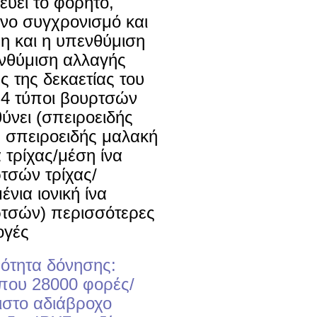
εύει το φορητό, 
νο συγχρονισμό και 
η και η υπενθύμιση 
νθύμιση αλλαγής 
ς της δεκαετίας του 
, 4 τύποι βουρτσών 
θύνει (σπειροειδής 
 σπειροειδής μαλακή 
 τρίχας/μέση ίνα 
τσών τρίχας/
νια ιονική ίνα 
τσών) περισσότερες 
ογές
ότητα δόνησης: 
που 28000 φορές/
ιστο αδιάβροχο 