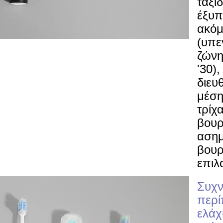
ταξιδ
έξυπ
ακόμ
(υπε
ζώνη
'30)
διευ
μέση
τρίχα
βουρ
ασημέ
βουρ
επιλ
Συχν
περί
ελάχ