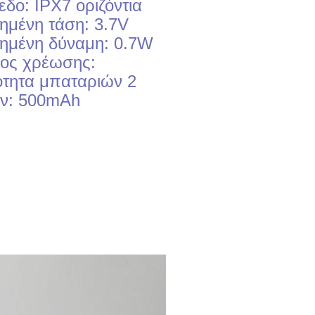
εδο: IPX7 οριζόντια 
μημένη τάση: 3.7V 
μημένη δύναμη: 0.7W 
ος χρέωσης: 
ότητα μπαταριών 2 
ν: 500mAh