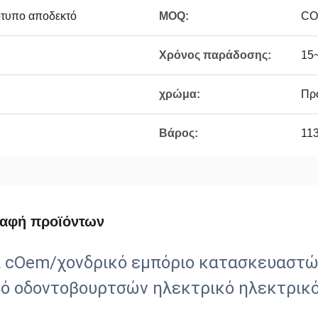
τυπο αποδεκτό
MOQ:
CO
Χρόνος παράδοσης:
15
χρώμα:
Πρ
Βάρος:
113
ραφή προϊόντων
ι cOem/χονδρικό εμπόριο κατασκευαστ
κό οδοντοβουρτσών ηλεκτρικό ηλεκτρικό