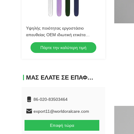
Υψηλής ποιότητας εργοστάσιο
απευθείας OEM ιδιωτική ετικέτα
χονδρική κρυστάλλινη οδοντόβουρτσα
Πάρτε την καλύτερη τιμή
πλαστικό χειροκίνητο μαλακό βούρτσα
οδοντόβουρτσα ενηλίκων
ΜΑΣ ΕΛΆΤΕ ΣΕ ΕΠΑΦΉ ΜΕ
86-020-83503464
export11@worldoralcare.com
Επαφή τώρα