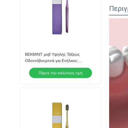
Περιγ
ΒΕΚΜΙΝΤ μοβ Υψηλής Τάξεως
Οδοντόβουρτσά για Ενήλικες:
Εξαιρετικό Σχεδιασμό για Εξαιρετική
Πάρτε την καλύτερη τιμή
στοματική Υγιεινή, Ιδανική για Ημερήσια
Χρήση