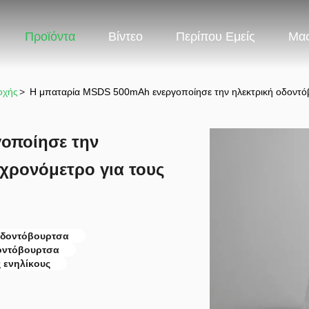
Προϊόντα
Βίντεο
Περίπου Εμείς
Μας
οχής
>
Η μπαταρία MSDS 500mAh ενεργοποίησε την ηλεκτρική οδοντόβο
οποίησε την
χρονόμετρο για τους
οδοντόβουρτσα
οντόβουρτσα
 ενηλίκους