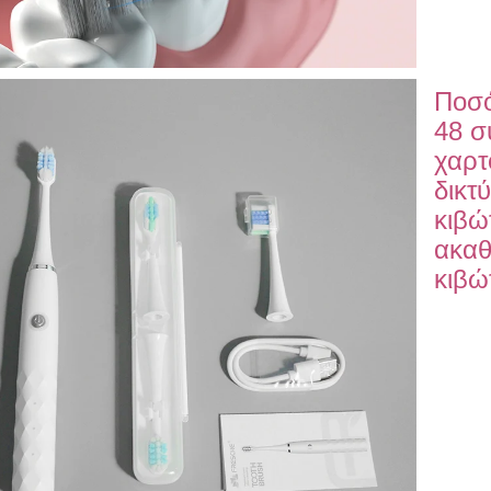
Ποσό
48 σ
χαρτ
δικτ
κιβώτ
ακαθ
κιβώ