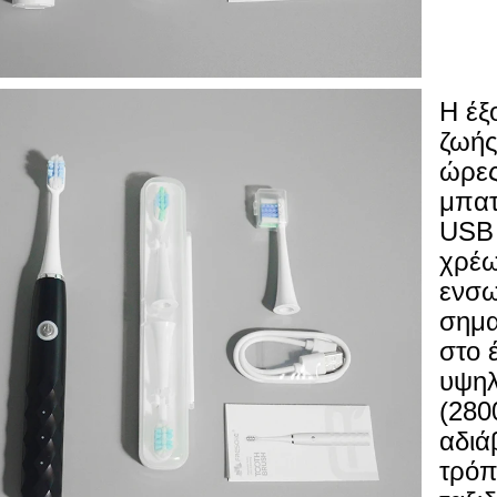
Η έξ
ζωής
ώρες
μπατ
USB 
χρέω
ενσω
σημα
στο 
υψηλ
(280
αδιά
τρόπ