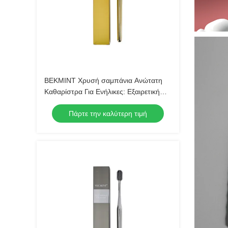
ΒΕΚΜΙΝΤ Χρυσή σαμπάνια Ανώτατη
Καθαρίστρα Για Ενήλικες: Εξαιρετική
σχεδίαση για ανώτερη στοματική
Πάρτε την καλύτερη τιμή
υγιεινή, ιδανική για καθημερινή χρήση