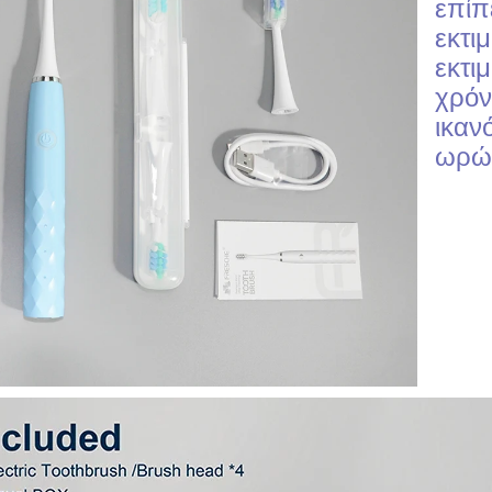
επίπ
εκτι
εκτι
χρόν
ικαν
ωρώ