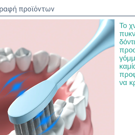
ραφή προϊόντων
Το χ
πυκν
δόντι
προσ
γόμμ
καμία
προφ
να κ