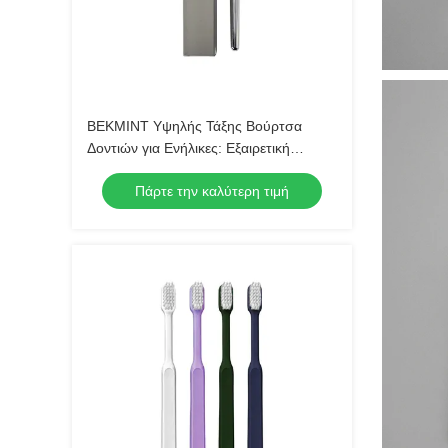
ΒΕΚΜΙΝΤ Υψηλής Τάξης Βούρτσα
Δοντιών για Ενήλικες: Εξαιρετική
σχεδίαση για ανώτερη στοματική
Πάρτε την καλύτερη τιμή
υγιεινή, τέλεια για καθημερινή χρήση