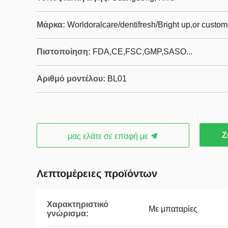
Μάρκα:
Worldoralcare/dentifresh/Bright up,or custo
Πιστοποίηση:
FDA,CE,FSC,GMP,SASO...
Αριθμό μοντέλου:
BL01
Ζ
μας ελάτε σε επαφή με
Λεπτομέρειες προϊόντων
Χαρακτηριστικό
Με μπαταρίες
γνώρισμα: