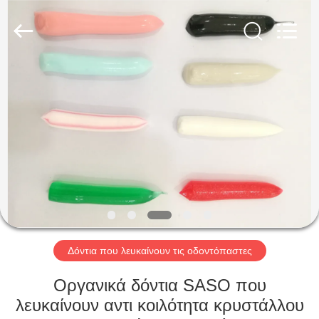
WORLD
ORAL
CARE
CENTER.
All
Rights
Reserved.
ΣΠΊΤΙ
ΠΡΟΪΌΝΤΑ
ΒΊΝΤΕΟ
ΠΕΡΊΠΟΥ
ΕΜΕΊΣ
Δόντια που λευκαίνουν τις οδοντόπαστες
ΓΎΡΟΣ
Οργανικά δόντια SASO που
ΕΡΓΟΣΤΑΣΊΩΝ
λευκαίνουν αντι κοιλότητα κρυστάλλου