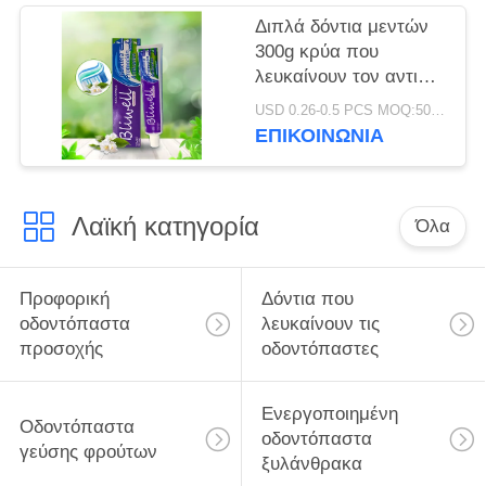
οδοντικά
Διπλά δόντια μεντών
300g κρύα που
λευκαίνουν τον αντι
cOem κοιλοτήτων
USD 0.26-0.5 PCS MOQ:500pcs-30000pcs
οδοντοπαστών
ΕΠΙΚΟΙΝΩΝΊΑ
Λαϊκή κατηγορία
Όλα
Προφορική
Δόντια που
οδοντόπαστα
λευκαίνουν τις
προσοχής
οδοντόπαστες
Ενεργοποιημένη
Οδοντόπαστα
οδοντόπαστα
γεύσης φρούτων
ξυλάνθρακα