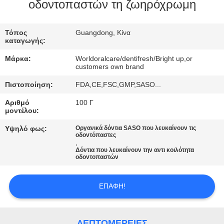
οδοντοπαστών τη ζωηρόχρωμη
ΠΟΙΟΤΙΚΌΣ
ΈΛΕΓΧΟΣ
Τόπος
Guangdong, Κίνα
καταγωγής:
Μάρκα:
Worldoralcare/dentifresh/Bright up,or
ΜΑΣ
customers own brand
ΕΛΆΤΕ
Πιστοποίηση:
FDA,CE,FSC,GMP,SASO...
ΣΕ
Αριθμό
100 Γ
μοντέλου:
ΕΠΑΦΉ
Υψηλό φως:
Οργανικά δόντια SASO που λευκαίνουν τις
ΜΕ
οδοντόπαστες
,
Δόντια που λευκαίνουν την αντι κοιλότητα
οδοντοπαστών
ΖΗΤΉΣΤΕ
ΈΝΑ
ΕΠΑΦΉ!
ΑΠΌΣΠΑΣΜΑ
ΛΕΠΤΟΜΈΡΕΙΕΣ