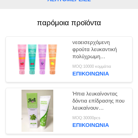
ΧΆΡΤΗΣ
ΙΣΤΌΤΟΠΟΥ
παρόμοια προϊόντα
ΠΟΛΙΤΙΚΉ
ΜΥΣΤΙΚΌΤΗΤΑΣ
νεοεισερχόμενη
φρούτα λευκαντική
πολύχρωμη
οδοντόκρεμα 100 ml
MOQ:10000 κομμάτια
ΕΠΙΚΟΙΝΩΝΊΑ
Ήπια λευκαίνοντας
δόντια επίδρασης που
λευκαίνουν
οδοντοπαστών τα
MOQ:30000pcs
προφορικά προσοχής
ΕΠΙΚΟΙΝΩΝΊΑ
προϊόντα 50g
προσοχής τύπων