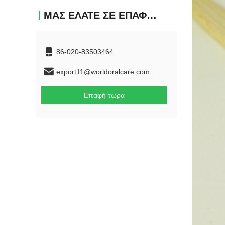
ΜΑΣ ΕΛΆΤΕ ΣΕ ΕΠΑΦΉ ΜΕ
86-020-83503464
export11@worldoralcare.com
Επαφή τώρα