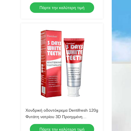
οδοντόκρεμα για το στόμα Πολλαπλές
Πάρτε την καλύτερη τιμή
προστασίες για βέλτιστη στοματική
υγεία
Χονδρική οδοντόκρεμα Dentifresh 120g
Φυτάτη νατρίου 3D Προηγμένη
Λευκαντική Τεχνολογία
Πάρτε την καλύτερη τιμή