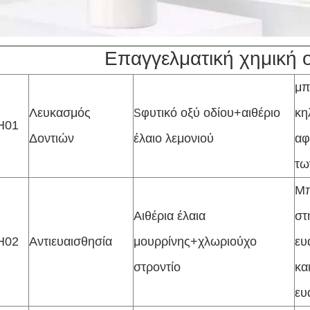
Επαγγελματική χημική
μπ
Λευκασμός
φυτικό οξύ οδίου+αιθέριο
κη
S
H01
Δοντιών
έλαιο λεμονιού
αφ
τω
Μπ
Αιθέρια έλαια
στ
H02
Αντιευαισθησία
μουρρίνης+χλωριούχο
ευ
στροντίο
κα
ευ