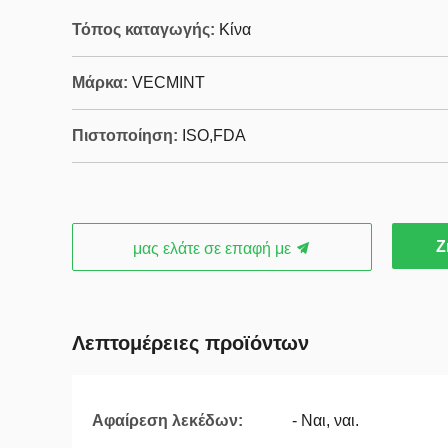
Τόπος καταγωγής:
Κίνα
Μάρκα:
VECMINT
Πιστοποίηση:
ISO,FDA
Ζ
μας ελάτε σε επαφή με
Λεπτομέρειες προϊόντων
Αφαίρεση λεκέδων:
- Ναι, ναι.