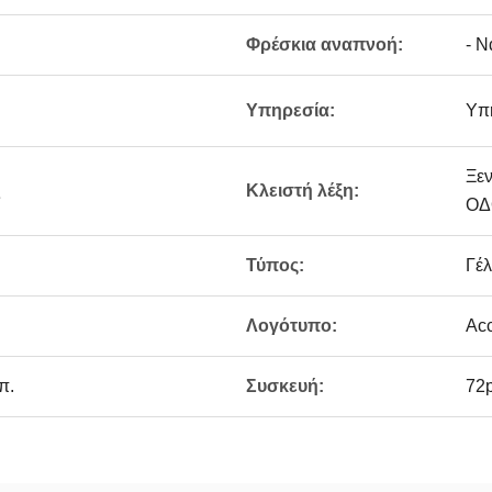
Φρέσκια αναπνοή:
- Ν
Υπηρεσία:
Υπη
Ξε
ς
Κλειστή λέξη:
ΟΔ
Τύπος:
Γέλ
Λογότυπο:
Ac
π.
Συσκευή:
72p