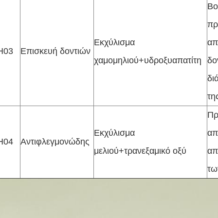
Βο
πρ
Εκχύλισμα
απ
H03
Επισκευή δοντιών
χαμομηλιού+υδροξυαπατίτη
δο
δι
τη
Πρ
Εκχύλισμα
απ
H04
Αντιφλεγμονώδης
μελιού+τρανεξαμικό οξύ
απ
τω