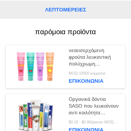
ΖΗΤΉΣΤΕ
ΛΕΠΤΟΜΈΡΕΙΕΣ
ΈΝΑ
παρόμοια προϊόντα
ΑΠΌΣΠΑΣΜΑ
νεοεισερχόμενη
ΧΆΡΤΗΣ
φρούτα λευκαντική
πολύχρωμη
ΙΣΤΌΤΟΠΟΥ
οδοντόκρεμα 100 ml
MOQ:10000 κομμάτια
ΕΠΙΚΟΙΝΩΝΊΑ
ΠΟΛΙΤΙΚΉ
ΜΥΣΤΙΚΌΤΗΤΑΣ
Οργανικά δόντια
SASO που λευκαίνουν
αντι κοιλότητα
κρυστάλλου
$0.10 - $0.80/pieces MOQ:500 κομμάτια
οδοντοπαστών τη
ΕΠΙΚΟΙΝΩΝΊΑ