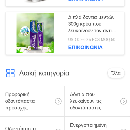
ζωηρόχρωμη
Διπλά δόντια μεντών
300g κρύα που
λευκαίνουν τον αντι
cOem κοιλοτήτων
USD 0.26-0.5 PCS MOQ:500pcs-30000pcs
οδοντοπαστών
ΕΠΙΚΟΙΝΩΝΊΑ
Λαϊκή κατηγορία
Όλα
Προφορική
Δόντια που
οδοντόπαστα
λευκαίνουν τις
προσοχής
οδοντόπαστες
Ενεργοποιημένη
Οδοντόπαστα