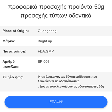
προφορικά προσοχής προϊόντα 50g
ΕΡΓΟΣΤΑΣΊΩΝ
προσοχής τύπων οδοντικά
ΠΟΙΟΤΙΚΌΣ
Place of Origin:
Guangdong
ΈΛΕΓΧΟΣ
Μάρκα:
Bright up
Πιστοποίηση:
FDA,GMP
ΜΑΣ
Αριθμό
BP-006
ΕΛΆΤΕ
μοντέλου:
ΣΕ
Υψηλό φως:
Ήπια λευκαίνοντας δόντια επίδρασης που
λευκαίνουν τις οδοντόπαστες
,
Δόντια που λευκαίνουν τις οδοντόπαστες 50g
ΕΠΑΦΉ
ΜΕ
ΕΠΑΦΉ!