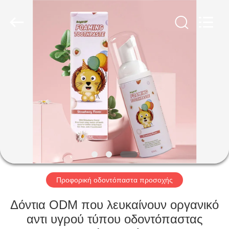
WORLD
ORAL
CARE
CENTER.
All
Rights
Reserved.
ΣΠΊΤΙ
ΠΡΟΪΌΝΤΑ
ΒΊΝΤΕΟ
ΠΕΡΊΠΟΥ
ΕΜΕΊΣ
Προφορική οδοντόπαστα προσοχής
ΓΎΡΟΣ
Δόντια ODM που λευκαίνουν οργανικό
ΕΡΓΟΣΤΑΣΊΩΝ
αντι υγρού τύπου οδοντόπαστας