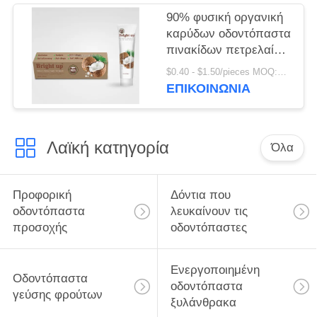
90% φυσική οργανική
καρύδων οδοντόπαστα
πινακίδων πετρελαίου
αντι οδοντική
$0.40 - $1.50/pieces MOQ:240 κομμάτια
ΕΠΙΚΟΙΝΩΝΊΑ
Λαϊκή κατηγορία
Όλα
Προφορική
Δόντια που
οδοντόπαστα
λευκαίνουν τις
προσοχής
οδοντόπαστες
Ενεργοποιημένη
Οδοντόπαστα
οδοντόπαστα
γεύσης φρούτων
ξυλάνθρακα