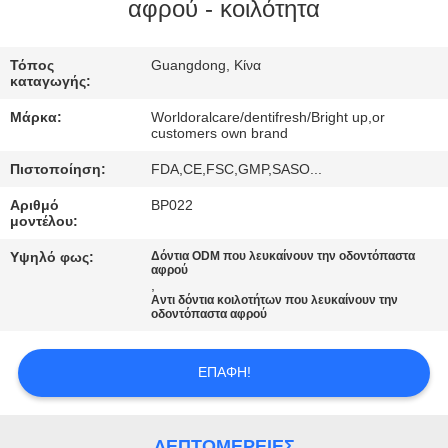
αφρού - κοιλότητα
ΠΟΙΟΤΙΚΌΣ
ΈΛΕΓΧΟΣ
Τόπος
Guangdong, Κίνα
καταγωγής:
Μάρκα:
Worldoralcare/dentifresh/Bright up,or
ΜΑΣ
customers own brand
ΕΛΆΤΕ
Πιστοποίηση:
FDA,CE,FSC,GMP,SASO...
ΣΕ
Αριθμό
BP022
μοντέλου:
ΕΠΑΦΉ
Υψηλό φως:
Δόντια ODM που λευκαίνουν την οδοντόπαστα
ΜΕ
αφρού
,
Αντι δόντια κοιλοτήτων που λευκαίνουν την
οδοντόπαστα αφρού
ΖΗΤΉΣΤΕ
ΈΝΑ
ΕΠΑΦΉ!
ΑΠΌΣΠΑΣΜΑ
ΛΕΠΤΟΜΈΡΕΙΕΣ