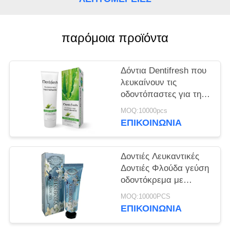
ΧΆΡΤΗΣ
ΙΣΤΌΤΟΠΟΥ
παρόμοια προϊόντα
ΠΟΛΙΤΙΚΉ
ΜΥΣΤΙΚΌΤΗΤΑΣ
Δόντια Dentifresh που
λευκαίνουν τις
οδοντόπαστες για την
επαγγελματική
MOQ:10000pcs
στοματική φροντίδα μη
ΕΠΙΚΟΙΝΩΝΊΑ
τοξική
Δοντιές Λευκαντικές
Δοντιές Φλούδα γεύση
οδοντόκρεμα με
Σορμπιτόλη Σιλικόλη
MOQ:10000PCS
400g λευκό χαρτί
ΕΠΙΚΟΙΝΩΝΊΑ
σωλήνα Καρτόνι