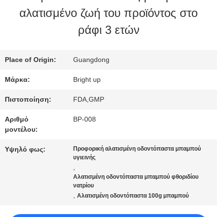
αλατισμένο ζωή του προϊόντος στο
ΕΡΓΟΣΤΑΣΊΩΝ
ράφι 3 ετών
ΠΟΙΟΤΙΚΌΣ
Place of Origin:
Guangdong
ΈΛΕΓΧΟΣ
Μάρκα:
Bright up
Πιστοποίηση:
FDA,GMP
ΜΑΣ
Αριθμό
BP-008
ΕΛΆΤΕ
μοντέλου:
ΣΕ
Υψηλό φως:
Προφορική αλατισμένη οδοντόπαστα μπαμπού
υγιεινής
,
ΕΠΑΦΉ
Αλατισμένη οδοντόπαστα μπαμπού φθοριδίου
νατρίου
ΜΕ
,
Αλατισμένη οδοντόπαστα 100g μπαμπού