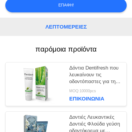
ΕΠΑΦΉ!
ΖΗΤΉΣΤΕ
ΈΝΑ
ΛΕΠΤΟΜΈΡΕΙΕΣ
ΑΠΌΣΠΑΣΜΑ
παρόμοια προϊόντα
ΧΆΡΤΗΣ
ΙΣΤΌΤΟΠΟΥ
Δόντια Dentifresh που
λευκαίνουν τις
οδοντόπαστες για την
ΠΟΛΙΤΙΚΉ
επαγγελματική
MOQ:10000pcs
στοματική φροντίδα μη
ΕΠΙΚΟΙΝΩΝΊΑ
ΜΥΣΤΙΚΌΤΗΤΑΣ
τοξική
Δοντιές Λευκαντικές
Δοντιές Φλούδα γεύση
οδοντόκρεμα με