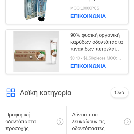
Σορμπιτόλη Σιλικόλη
MOQ:10000PCS
400g λευκό χαρτί
ΕΠΙΚΟΙΝΩΝΊΑ
σωλήνα Καρτόνι
90% φυσική οργανική
καρύδων οδοντόπαστα
πινακίδων πετρελαίου
αντι οδοντική
$0.40 - $1.50/pieces MOQ:240 κομμάτια
ΕΠΙΚΟΙΝΩΝΊΑ
Λαϊκή κατηγορία
Όλα
Προφορική
Δόντια που
οδοντόπαστα
λευκαίνουν τις
προσοχής
οδοντόπαστες