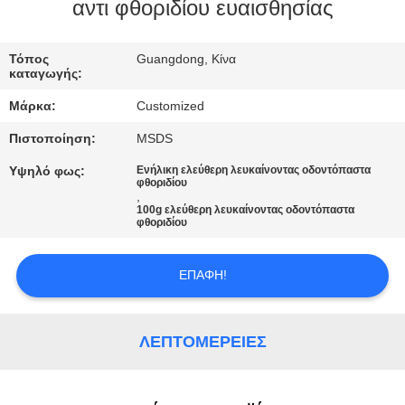
αντι φθοριδίου ευαισθησίας
ΠΟΙΟΤΙΚΌΣ
ΈΛΕΓΧΟΣ
Τόπος
Guangdong, Κίνα
καταγωγής:
Μάρκα:
Customized
ΜΑΣ
Πιστοποίηση:
MSDS
ΕΛΆΤΕ
Υψηλό φως:
Ενήλικη ελεύθερη λευκαίνοντας οδοντόπαστα
ΣΕ
φθοριδίου
,
ΕΠΑΦΉ
100g ελεύθερη λευκαίνοντας οδοντόπαστα
φθοριδίου
ΜΕ
ΕΠΑΦΉ!
ΖΗΤΉΣΤΕ
ΈΝΑ
ΛΕΠΤΟΜΈΡΕΙΕΣ
ΑΠΌΣΠΑΣΜΑ