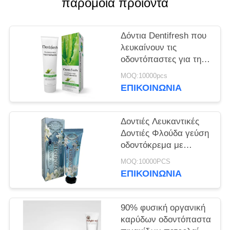
παρόμοια προϊόντα
ΧΆΡΤΗΣ
ΙΣΤΌΤΟΠΟΥ
Δόντια Dentifresh που
λευκαίνουν τις
ΠΟΛΙΤΙΚΉ
οδοντόπαστες για την
ΜΥΣΤΙΚΌΤΗΤΑΣ
επαγγελματική
MOQ:10000pcs
στοματική φροντίδα μη
ΕΠΙΚΟΙΝΩΝΊΑ
τοξική
Δοντιές Λευκαντικές
Δοντιές Φλούδα γεύση
οδοντόκρεμα με
Σορμπιτόλη Σιλικόλη
MOQ:10000PCS
400g λευκό χαρτί
ΕΠΙΚΟΙΝΩΝΊΑ
σωλήνα Καρτόνι
90% φυσική οργανική
καρύδων οδοντόπαστα