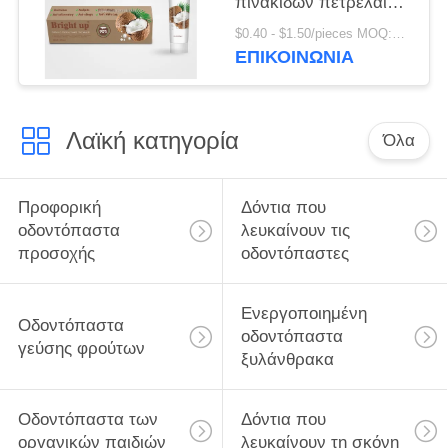
πινακίδων πετρελαίου
αντι οδοντική
$0.40 - $1.50/pieces MOQ:240 κομμάτια
ΕΠΙΚΟΙΝΩΝΊΑ
Λαϊκή κατηγορία
Όλα
Προφορική
Δόντια που
οδοντόπαστα
λευκαίνουν τις
προσοχής
οδοντόπαστες
Ενεργοποιημένη
Οδοντόπαστα
οδοντόπαστα
γεύσης φρούτων
ξυλάνθρακα
Οδοντόπαστα των
Δόντια που
οργανικών παιδιών
λευκαίνουν τη σκόνη