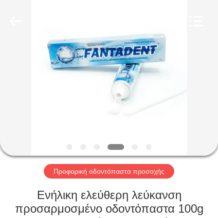
WORLD
ORAL
CARE
CENTER.
All
Rights
Reserved.
ΣΠΊΤΙ
ΠΡΟΪΌΝΤΑ
ΒΊΝΤΕΟ
ΠΕΡΊΠΟΥ
ΕΜΕΊΣ
Προφορική οδοντόπαστα προσοχής
ΓΎΡΟΣ
Ενήλικη ελεύθερη λεύκανση
ΕΡΓΟΣΤΑΣΊΩΝ
προσαρμοσμένο οδοντόπαστα 100g