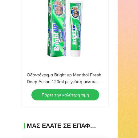
Οδοντόκρεμα Bright up Menthol Fresh
Deep Action 120ml με γεύση μέντας για
βαθύ καθαρισμό, χονδρική πώληση
Πάρτε την καλύτερη τιμή
προϊόντων στοματικής υγιεινής
ΜΑΣ ΕΛΆΤΕ ΣΕ ΕΠΑΦΉ ΜΕ