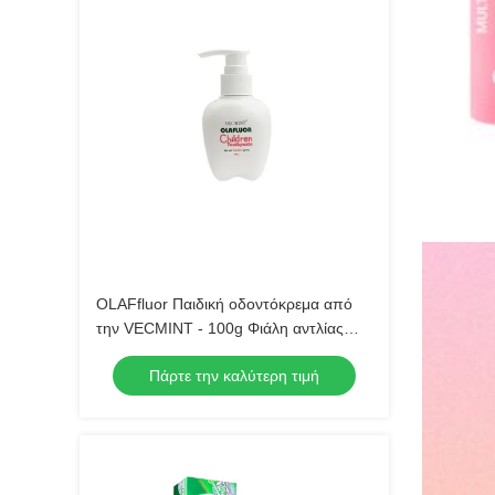
OLAFfluor Παιδική οδοντόκρεμα από
την VECMINT - 100g Φιάλη αντλίας
Φαγητό φράουλας Ασφαλής
Πάρτε την καλύτερη τιμή
οδοντόκρεμα για την ορθή οδοντική
φροντίδα Παιδική οδοντόκρεμα για τα
παιδιά ∆ημερινή υγιεινή