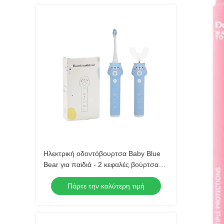
Ηλεκτρική οδοντόβουρτσα Baby Blue
Bear για παιδιά - 2 κεφαλές βούρτσας
(μαλακή τρίχα) Αδιάβροχη ηχητική
Πάρτε την καλύτερη τιμή
οδοντόβουρτσα με 3 λειτουργίες για
παιδιά 3-15 ετών Κιτ στοματικής
φροντίδας