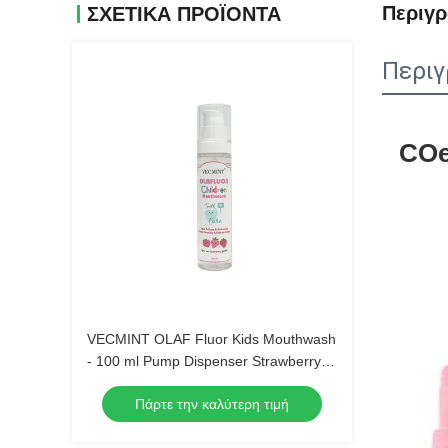
Περιγ
ΣΧΕΤΙΚΆ ΠΡΟΪΌΝΤΑ
Περιγ
COe
VECMINT OLAF Fluor Kids Mouthwash
- 100 ml Pump Dispenser Strawberry
Flavour Anti-Cavity Sugar Defense
Πάρτε την καλύτερη τιμή
Ασφαλής για κατάποση στοματική
φροντίδα