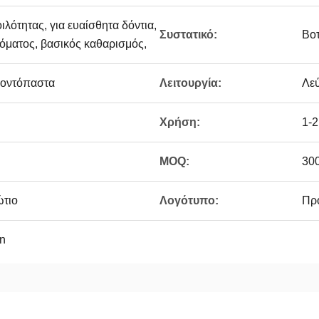
ιλότητας, για ευαίσθητα δόντια,
Συστατικό:
Βοτ
όματος, βασικός καθαρισμός,
δοντόπαστα
Λειτουργία:
Λε
Χρήση:
1-2
MOQ:
30
ώτιο
Λογότυπο:
Πρ
n