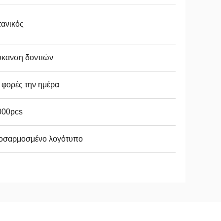
ανικός
ύκανση δοντιών
 φορές την ημέρα
000pcs
οσαρμοσμένο λογότυπο