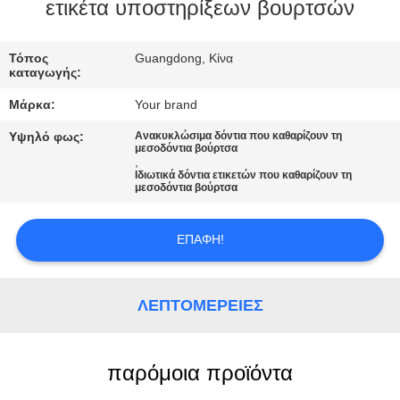
ετικέτα υποστηρίξεων βουρτσών
ΠΟΙΟΤΙΚΌΣ
ΈΛΕΓΧΟΣ
Τόπος
Guangdong, Κίνα
καταγωγής:
Μάρκα:
Your brand
ΜΑΣ
Υψηλό φως:
Ανακυκλώσιμα δόντια που καθαρίζουν τη
ΕΛΆΤΕ
μεσοδόντια βούρτσα
,
ΣΕ
Ιδιωτικά δόντια ετικετών που καθαρίζουν τη
μεσοδόντια βούρτσα
ΕΠΑΦΉ
ΜΕ
ΕΠΑΦΉ!
ΖΗΤΉΣΤΕ
ΛΕΠΤΟΜΈΡΕΙΕΣ
ΈΝΑ
ΑΠΌΣΠΑΣΜΑ
παρόμοια προϊόντα