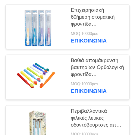
ΧΆΡΤΗΣ
Επιχειρησιακή
ΙΣΤΌΤΟΠΟΥ
60ήμερη στοματική
φροντίδα
ΠΟΛΙΤΙΚΉ
Οδοντόβουρτσες
MOQ:10000pcs
Βαθιά απομάκρυνση
ΜΥΣΤΙΚΌΤΗΤΑΣ
ΕΠΙΚΟΙΝΩΝΊΑ
βακτηρίων Απαλό
καθαρισμό
Βαθιά απομάκρυνση
βακτηρίων Ορθολογική
φροντίδα
οδοντόβουρτσες 350g
MOQ:10000pcs
Λευκό χαρτί κουτί
ΕΠΙΚΟΙΝΩΝΊΑ
Χρήση 60 ημερών
Περιβαλλοντικά
φιλικές λευκές
οδοντόβουρτσες από
χαρτί αφαιρούν
MOQ:10000pcs