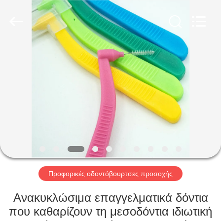
WORLD
ORAL
CARE
CENTER.
All
Rights
Reserved.
ΣΠΊΤΙ
ΠΡΟΪΌΝΤΑ
ΒΊΝΤΕΟ
ΠΕΡΊΠΟΥ
ΕΜΕΊΣ
Προφορικές οδοντόβουρτσες προσοχής
ΓΎΡΟΣ
Ανακυκλώσιμα επαγγελματικά δόντια
ΕΡΓΟΣΤΑΣΊΩΝ
που καθαρίζουν τη μεσοδόντια ιδιωτική