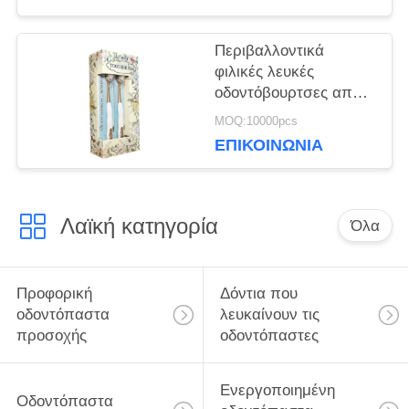
Χρήση 60 ημερών
Περιβαλλοντικά
φιλικές λευκές
οδοντόβουρτσες από
χαρτί αφαιρούν
MOQ:10000pcs
βακτήρια για βαθύ
ΕΠΙΚΟΙΝΩΝΊΑ
καθαρισμό των
δοντιών
Λαϊκή κατηγορία
Όλα
Προφορική
Δόντια που
οδοντόπαστα
λευκαίνουν τις
προσοχής
οδοντόπαστες
Ενεργοποιημένη
Οδοντόπαστα