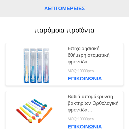
ΖΗΤΉΣΤΕ
ΛΕΠΤΟΜΈΡΕΙΕΣ
ΈΝΑ
παρόμοια προϊόντα
ΑΠΌΣΠΑΣΜΑ
Επιχειρησιακή
ΧΆΡΤΗΣ
60ήμερη στοματική
φροντίδα
ΙΣΤΌΤΟΠΟΥ
Οδοντόβουρτσες
MOQ:10000pcs
Βαθιά απομάκρυνση
ΕΠΙΚΟΙΝΩΝΊΑ
βακτηρίων Απαλό
ΠΟΛΙΤΙΚΉ
καθαρισμό
Βαθιά απομάκρυνση
ΜΥΣΤΙΚΌΤΗΤΑΣ
βακτηρίων Ορθολογική
φροντίδα
οδοντόβουρτσες 350g
MOQ:10000pcs
Λευκό χαρτί κουτί
ΕΠΙΚΟΙΝΩΝΊΑ