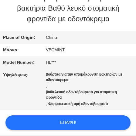
βακτήρια Βαθύ λευκό στοματική
ΕΡΓΟΣΤΑΣΊΩΝ
φροντίδα με οδοντόκρεμα
ΠΟΙΟΤΙΚΌΣ
Place of Origin:
China
ΈΛΕΓΧΟΣ
Μάρκα:
VECMINT
Model Number:
HL***
ΜΑΣ
Υψηλό φως:
βούρτσα για την απομάκρυνση βακτηρίων με
ΕΛΆΤΕ
οδοντόκρεμα
,
βαθύ λευκή οδοντόβουρτσά για στοματική
ΣΕ
φροντίδα
,
Φαρμακευτική τιμή οδοντόβουρτσά
ΕΠΑΦΉ
ΜΕ
ΕΠΑΦΉ!