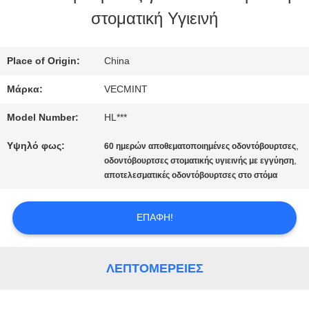
στοματική Υγιεινή
ΕΡΓΟΣΤΑΣΊΩΝ
Place of Origin:
China
ΠΟΙΟΤΙΚΌΣ
Μάρκα:
VECMINT
ΈΛΕΓΧΟΣ
Model Number:
HL***
Υψηλό φως:
,
60 ημερών αποθεματοποιημένες οδοντόβουρτσες
ΜΑΣ
,
οδοντόβουρτσες στοματικής υγιεινής με εγγύηση
αποτελεσματικές οδοντόβουρτσες στο στόμα
ΕΛΆΤΕ
ΣΕ
ΕΠΑΦΉ!
ΕΠΑΦΉ
ΛΕΠΤΟΜΈΡΕΙΕΣ
ΜΕ