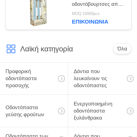
οδοντόβουρτσες από
χαρτί αφαιρούν
MOQ:10000pcs
βακτήρια για βαθύ
ΕΠΙΚΟΙΝΩΝΊΑ
καθαρισμό των
δοντιών
Λαϊκή κατηγορία
Όλα
Προφορική
Δόντια που
οδοντόπαστα
λευκαίνουν τις
προσοχής
οδοντόπαστες
Ενεργοποιημένη
Οδοντόπαστα
οδοντόπαστα
γεύσης φρούτων
ξυλάνθρακα
Οδοντόπαστα των
Δόντια που