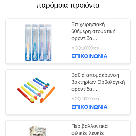
παρόμοια προϊόντα
ΖΗΤΉΣΤΕ
ΈΝΑ
Επιχειρησιακή
60ήμερη στοματική
ΑΠΌΣΠΑΣΜΑ
φροντίδα
Οδοντόβουρτσες
MOQ:10000pcs
Βαθιά απομάκρυνση
ΧΆΡΤΗΣ
ΕΠΙΚΟΙΝΩΝΊΑ
βακτηρίων Απαλό
καθαρισμό
ΙΣΤΌΤΟΠΟΥ
Βαθιά απομάκρυνση
βακτηρίων Ορθολογική
ΠΟΛΙΤΙΚΉ
φροντίδα
οδοντόβουρτσες 350g
MOQ:10000pcs
ΜΥΣΤΙΚΌΤΗΤΑΣ
Λευκό χαρτί κουτί
ΕΠΙΚΟΙΝΩΝΊΑ
Χρήση 60 ημερών
Περιβαλλοντικά
φιλικές λευκές