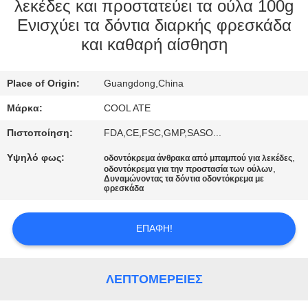
λεκέδες και προστατεύει τα ούλα 100g
ΠΟΙΟΤΙΚΌΣ
Ενισχύει τα δόντια διαρκής φρεσκάδα
και καθαρή αίσθηση
ΈΛΕΓΧΟΣ
Place of Origin:
Guangdong,China
ΜΑΣ
Μάρκα:
COOL ATE
ΕΛΆΤΕ
ΣΕ
Πιστοποίηση:
FDA,CE,FSC,GMP,SASO...
ΕΠΑΦΉ
Υψηλό φως:
,
οδοντόκρεμα άνθρακα από μπαμπού για λεκέδες
,
οδοντόκρεμα για την προστασία των ούλων
ΜΕ
Δυναμώνοντας τα δόντια οδοντόκρεμα με
φρεσκάδα
ΖΗΤΉΣΤΕ
ΕΠΑΦΉ!
ΈΝΑ
ΑΠΌΣΠΑΣΜΑ
ΛΕΠΤΟΜΈΡΕΙΕΣ