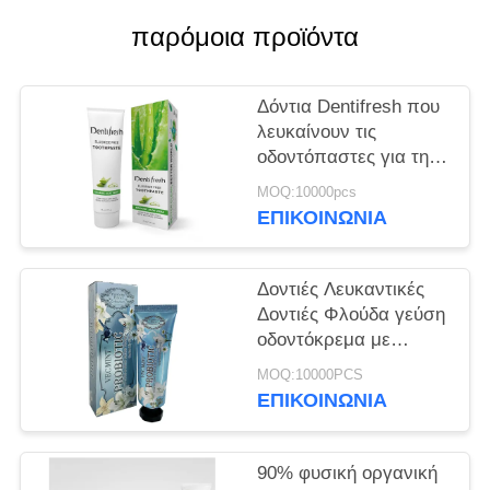
ΧΆΡΤΗΣ
παρόμοια προϊόντα
ΙΣΤΌΤΟΠΟΥ
Δόντια Dentifresh που
ΠΟΛΙΤΙΚΉ
λευκαίνουν τις
ΜΥΣΤΙΚΌΤΗΤΑΣ
οδοντόπαστες για την
επαγγελματική
MOQ:10000pcs
στοματική φροντίδα μη
ΕΠΙΚΟΙΝΩΝΊΑ
τοξική
Δοντιές Λευκαντικές
Δοντιές Φλούδα γεύση
οδοντόκρεμα με
Σορμπιτόλη Σιλικόλη
MOQ:10000PCS
400g λευκό χαρτί
ΕΠΙΚΟΙΝΩΝΊΑ
σωλήνα Καρτόνι
90% φυσική οργανική