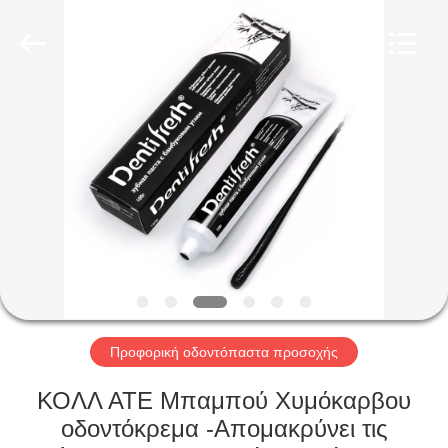
WORLD
ORAL
CARE
CENTER.
All
Rights
Reserved.
ΣΠΊΤΙ
ΠΡΟΪΌΝΤΑ
ΒΊΝΤΕΟ
ΠΕΡΊΠΟΥ
ΕΜΕΊΣ
Προφορική οδοντόπαστα προσοχής
ΓΎΡΟΣ
ΚΟΛΛ ΑΤΕ Μπαμπού Χυμόκαρβου
ΕΡΓΟΣΤΑΣΊΩΝ
οδοντόκρεμα -Απομακρύνει τις