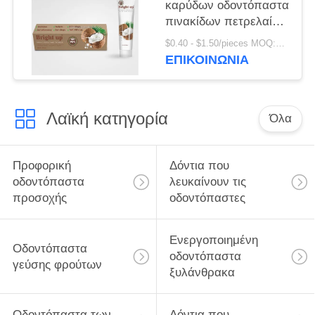
καρύδων οδοντόπαστα
πινακίδων πετρελαίου
αντι οδοντική
$0.40 - $1.50/pieces MOQ:240 κομμάτια
ΕΠΙΚΟΙΝΩΝΊΑ
Λαϊκή κατηγορία
Όλα
Προφορική
Δόντια που
οδοντόπαστα
λευκαίνουν τις
προσοχής
οδοντόπαστες
Ενεργοποιημένη
Οδοντόπαστα
οδοντόπαστα
γεύσης φρούτων
ξυλάνθρακα
Οδοντόπαστα των
Δόντια που