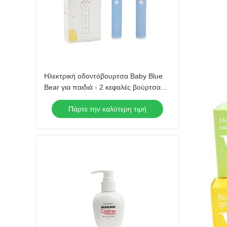
Ηλεκτρική οδοντόβουρτσα Baby Blue
Bear για παιδιά - 2 κεφαλές βούρτσας
(μαλακή τρίχα) Αδιάβροχη ηχητική
Πάρτε την καλύτερη τιμή
οδοντόβουρτσα με 3 λειτουργίες για
παιδιά 3-15 ετών Κιτ στοματικής
φροντίδας