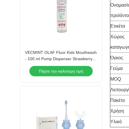
Ονομασί
προϊόντο
Ετικέτα
Χώρος
καταγωγ
VECMINT OLAF Fluor Kids Mouthwash
Όγκος
- 100 ml Pump Dispenser Strawberry
Flavour Anti-Cavity Sugar Defense
Γεύμα
Πάρτε την καλύτερη τιμή
Ασφαλής για κατάποση στοματική
φροντίδα
MOQ
Λειτουργ
Πακέτο
Χρήση
Υλικό