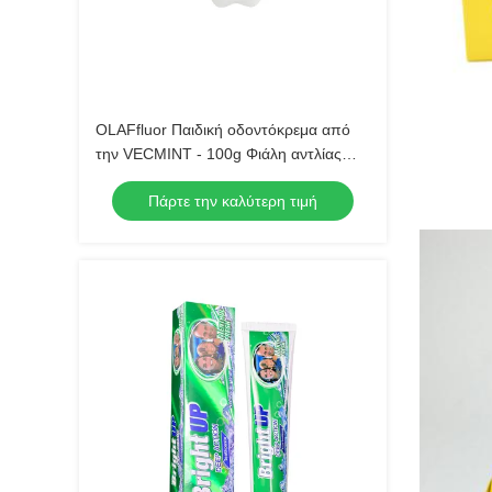
OLAFfluor Παιδική οδοντόκρεμα από
την VECMINT - 100g Φιάλη αντλίας
Φαγητό φράουλας Ασφαλής
Πάρτε την καλύτερη τιμή
οδοντόκρεμα για την ορθή οδοντική
φροντίδα Παιδική οδοντόκρεμα για τα
παιδιά ∆ημερινή υγιεινή