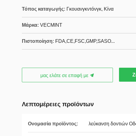
Τόπος καταγωγής:
Γκουανγκντόνγκ, Κίνα
Μάρκα:
VECMINT
Πιστοποίηση:
FDA,CE,FSC,GMP,SASO...
Ζ
μας ελάτε σε επαφή με
Λεπτομέρειες προϊόντων
Ονομασία προϊόντος:
λεύκανση δοντιών Οδ