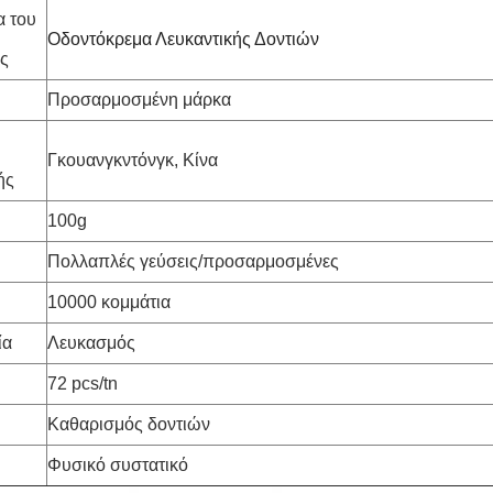
α του
Οδοντόκρεμα Λευκαντικής Δοντιών
ς
Προσαρμοσμένη μάρκα
Γκουανγκντόνγκ, Κίνα
ής
100g
Πολλαπλές γεύσεις/προσαρμοσμένες
10000 κομμάτια
ία
Λευκασμός
72 pcs/tn
Καθαρισμός δοντιών
Φυσικό συστατικό