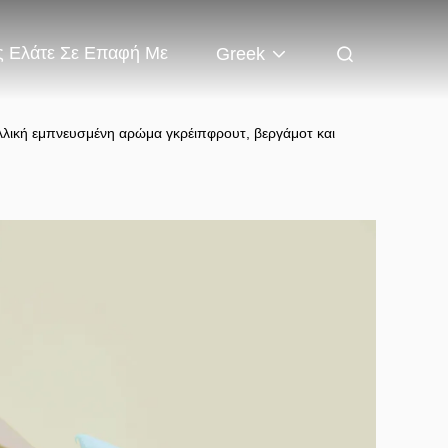
 Ελάτε Σε Επαφή Με
Greek
λική εμπνευσμένη αρώμα γκρέιπφρουτ, βεργάμοτ και