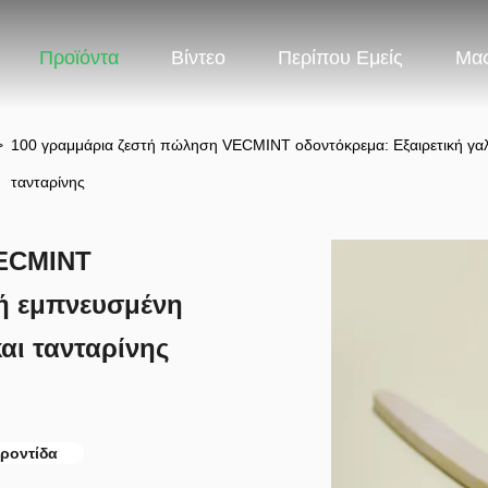
Προϊόντα
Βίντεο
Περίπου Εμείς
Μας
>
100 γραμμάρια ζεστή πώληση VECMINT οδοντόκρεμα: Εξαιρετική γαλ
τανταρίνης
VECMINT
κή εμπνευσμένη
αι τανταρίνης
φροντίδα