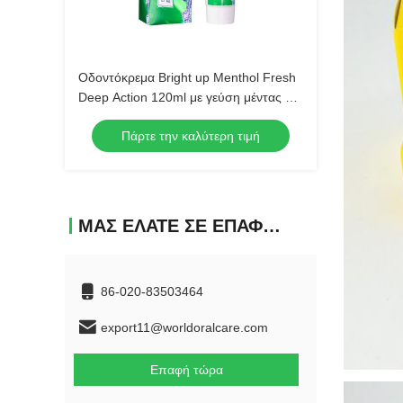
Οδοντόκρεμα Bright up Menthol Fresh
Deep Action 120ml με γεύση μέντας για
βαθύ καθαρισμό, χονδρική πώληση
Πάρτε την καλύτερη τιμή
προϊόντων στοματικής υγιεινής
ΜΑΣ ΕΛΆΤΕ ΣΕ ΕΠΑΦΉ ΜΕ
86-020-83503464
export11@worldoralcare.com
Επαφή τώρα