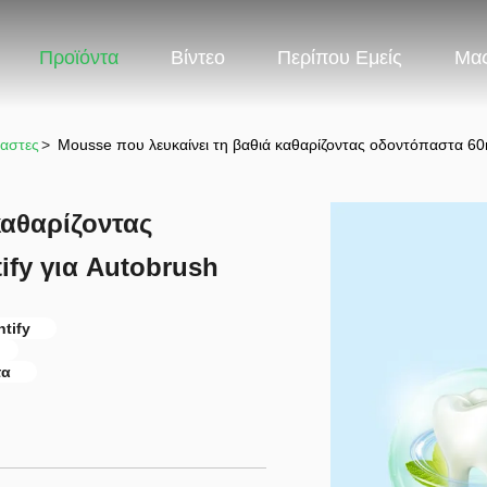
Προϊόντα
Βίντεο
Περίπου Εμείς
Μας
παστες
>
Mousse που λευκαίνει τη βαθιά καθαρίζοντας οδοντόπαστα 60m
καθαρίζοντας
ify για Autobrush
tify
τα