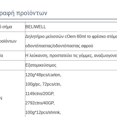
ραφή προϊόντων
ό σήμα
BELIWELL
Δηλητήριο μελισσών cOem 60ml το φρέσκο στόμα
ροϊόντων
οδοντόπαστας/οδοντόπαστας αφρού
ία
Η λεύκανση, προστατεύει τις γόμμες, αναζωογονε
Εξατομικεύσιμος
120g*48pcs/carton,
100g/pc, 72pcs/ctn,
1149ctns/20GP,
N
2792ctns/40GP,
100g*12pcs/shrink,