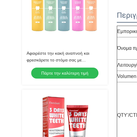
Περιγ
Εμπορικ
Όνομα π
Αφαιρέστε την κακή αναπνοή και
φρεσκάρετε το στόμα σας με
Λειτουργ
οδοντόκρεμα για το στόμα Πολλαπλές
Πάρτε την καλύτερη τιμή
προστασίες για βέλτιστη στοματική
Volumen
υγεία
QTY'/CT