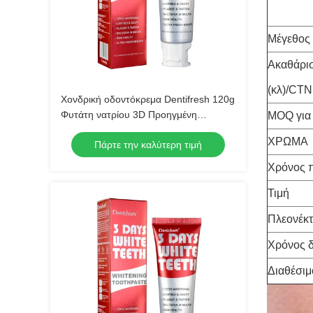
Μέγεθος 
Ακαθάρι
(κλ)/CTN
Χονδρική οδοντόκρεμα Dentifresh 120g
Φυτάτη νατρίου 3D Προηγμένη
MOQ για
Λευκαντική Τεχνολογία
ΧΡΩΜΑ
Πάρτε την καλύτερη τιμή
Χρόνος 
Τιμή
Πλεονέκ
Χρόνος 
Διαθέσιμ