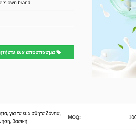
mers own brand
ητήστε ένα απόσπασμα
ητα, για τα ευαίσθητα δόντια,
MOQ:
10
ηση, βασική