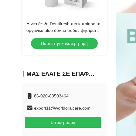
Η νέα άφιξη Dentifresh πιστοποίησε τα
οργανικά aloe δόντια σόδας ψησίματος
προσοχής της Βέρα οδοντικά που
Πάρτε την καλύτερη τιμή
λευκαίνουν το φυσικό toothpa
εκχυλισμάτων φυτών
ΜΑΣ ΕΛΆΤΕ ΣΕ ΕΠΑΦΉ ΜΕ
86-020-83503464
export11@worldoralcare.com
Επαφή τώρα