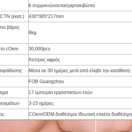
6 συρρικνώνονται/χαρτοκιβώτιο
CTN (εκατ.)
430*385*217mm
στο βάρος
6kg
 το cOem
30,000pcs
Άσπρος αφρός
παράδοσης
Μέσα σε 30 ημέρες μετά από έλαβε την κατάθεση
FOB Guangzhou
τημα
17 εμπειρία εργοστασίων ετών
δειγμάτων
3-15 ημέρες
ος
COem/ODM διαθέσιμοι Ιδιωτική ετικέτα διαθέσιμη