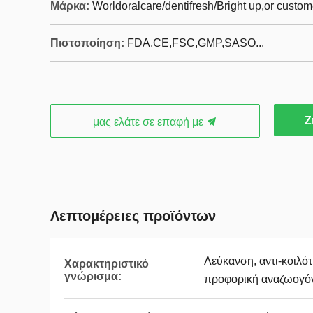
Μάρκα:
Worldoralcare/dentifresh/Bright up,or custo
Πιστοποίηση:
FDA,CE,FSC,GMP,SASO...
Ζ
μας ελάτε σε επαφή με
Λεπτομέρειες προϊόντων
Λεύκανση, αντι-κοιλότ
Χαρακτηριστικό
γνώρισμα:
προφορική αναζωογόν