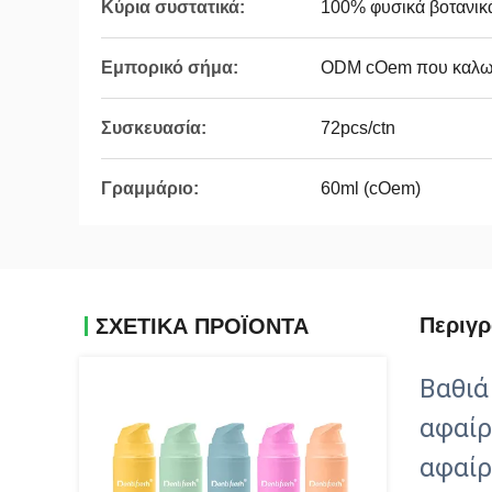
Κύρια συστατικά:
100% φυσικά βοτανι
Εμπορικό σήμα:
ODM cOem που καλωσ
Συσκευασία:
72pcs/ctn
Γραμμάριο:
60ml (cOem)
Περιγ
ΣΧΕΤΙΚΆ ΠΡΟΪΌΝΤΑ
Βαθιά
αφαίρ
αφαίρ