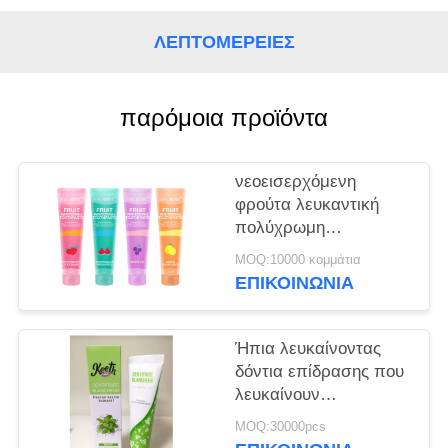
ΧΆΡΤΗΣ
ΙΣΤΌΤΟΠΟΥ
ΛΕΠΤΟΜΈΡΕΙΕΣ
ΠΟΛΙΤΙΚΉ
παρόμοια προϊόντα
ΜΥΣΤΙΚΌΤΗΤΑΣ
νεοεισερχόμενη
φρούτα λευκαντική
πολύχρωμη
οδοντόκρεμα 100 ml
MOQ:10000 κομμάτια
ΕΠΙΚΟΙΝΩΝΊΑ
Ήπια λευκαίνοντας
δόντια επίδρασης που
λευκαίνουν
οδοντοπαστών τα
MOQ:30000pcs
προφορικά προσοχής