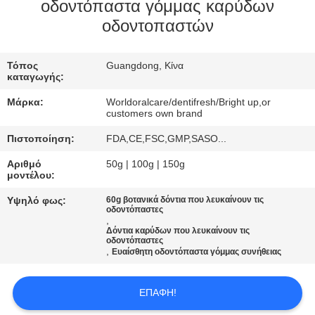
οδοντόπαστα γόμμας καρύδων
ΠΟΙΟΤΙΚΌΣ
οδοντοπαστών
ΈΛΕΓΧΟΣ
Τόπος
Guangdong, Κίνα
καταγωγής:
ΜΑΣ
Μάρκα:
Worldoralcare/dentifresh/Bright up,or
ΕΛΆΤΕ
customers own brand
ΣΕ
Πιστοποίηση:
FDA,CE,FSC,GMP,SASO...
ΕΠΑΦΉ
Αριθμό
50g | 100g | 150g
μοντέλου:
ΜΕ
Υψηλό φως:
60g βοτανικά δόντια που λευκαίνουν τις
οδοντόπαστες
,
ΖΗΤΉΣΤΕ
Δόντια καρύδων που λευκαίνουν τις
οδοντόπαστες
ΈΝΑ
,
Ευαίσθητη οδοντόπαστα γόμμας συνήθειας
ΑΠΌΣΠΑΣΜΑ
ΕΠΑΦΉ!