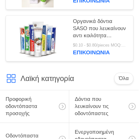
ΕΠΙΚΟΙΝΩΝΊΑ
προϊόντα 50g
προσοχής τύπων
οδοντικά
Οργανικά δόντια
SASO που λευκαίνουν
αντι κοιλότητα
κρυστάλλου
$0.10 - $0.80/pieces MOQ:500 κομμάτια
οδοντοπαστών τη
ΕΠΙΚΟΙΝΩΝΊΑ
ζωηρόχρωμη
Λαϊκή κατηγορία
Όλα
Προφορική
Δόντια που
οδοντόπαστα
λευκαίνουν τις
προσοχής
οδοντόπαστες
Ενεργοποιημένη
Οδοντόπαστα