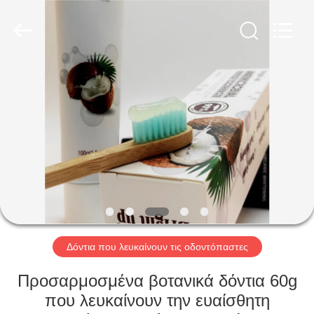
WORLD
ORAL
CARE
CENTER.
All
Rights
Reserved.
ΣΠΊΤΙ
ΠΡΟΪΌΝΤΑ
ΒΊΝΤΕΟ
ΠΕΡΊΠΟΥ
ΕΜΕΊΣ
Δόντια που λευκαίνουν τις οδοντόπαστες
ΓΎΡΟΣ
Προσαρμοσμένα βοτανικά δόντια 60g
ΕΡΓΟΣΤΑΣΊΩΝ
που λευκαίνουν την ευαίσθητη