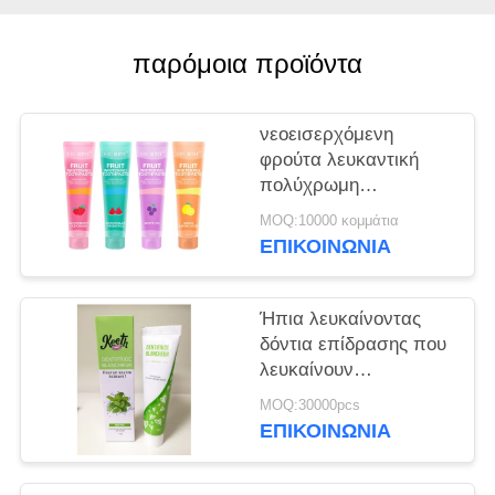
ΧΆΡΤΗΣ
ΙΣΤΌΤΟΠΟΥ
παρόμοια προϊόντα
ΠΟΛΙΤΙΚΉ
νεοεισερχόμενη
ΜΥΣΤΙΚΌΤΗΤΑΣ
φρούτα λευκαντική
πολύχρωμη
οδοντόκρεμα 100 ml
MOQ:10000 κομμάτια
ΕΠΙΚΟΙΝΩΝΊΑ
Ήπια λευκαίνοντας
δόντια επίδρασης που
λευκαίνουν
οδοντοπαστών τα
MOQ:30000pcs
προφορικά προσοχής
ΕΠΙΚΟΙΝΩΝΊΑ
προϊόντα 50g
προσοχής τύπων