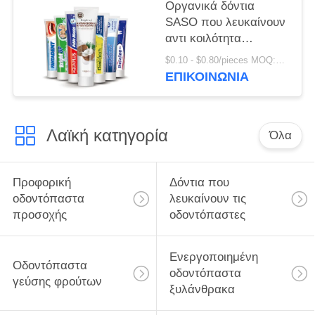
οδοντικά
Οργανικά δόντια
SASO που λευκαίνουν
αντι κοιλότητα
κρυστάλλου
$0.10 - $0.80/pieces MOQ:500 κομμάτια
οδοντοπαστών τη
ΕΠΙΚΟΙΝΩΝΊΑ
ζωηρόχρωμη
Λαϊκή κατηγορία
Όλα
Προφορική
Δόντια που
οδοντόπαστα
λευκαίνουν τις
προσοχής
οδοντόπαστες
Ενεργοποιημένη
Οδοντόπαστα
οδοντόπαστα
γεύσης φρούτων
ξυλάνθρακα