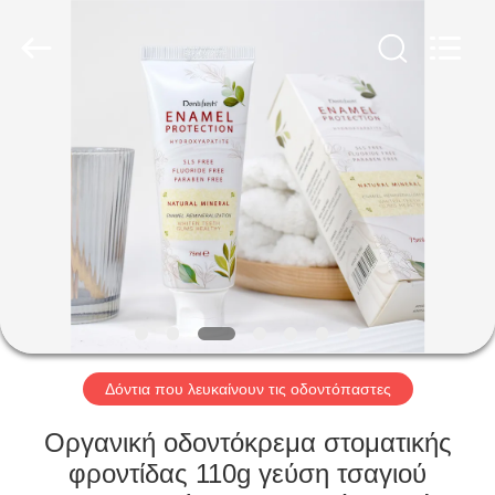
WORLD
ORAL
CARE
CENTER.
All
Rights
Reserved.
ΣΠΊΤΙ
ΠΡΟΪΌΝΤΑ
ΒΊΝΤΕΟ
ΠΕΡΊΠΟΥ
ΕΜΕΊΣ
Δόντια που λευκαίνουν τις οδοντόπαστες
ΓΎΡΟΣ
Οργανική οδοντόκρεμα στοματικής
ΕΡΓΟΣΤΑΣΊΩΝ
φροντίδας 110g γεύση τσαγιού