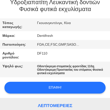
Υδροξιαπατίτη Λευκαντική δοντιών
ΠΟΙΟΤΙΚΌΣ
Φυσικά φυτικά εκχυλίσματα
ΈΛΕΓΧΟΣ
Τόπος
Γκουανγκντόνγκ, Κίνα
καταγωγής:
ΜΑΣ
Μάρκα:
Dentifresh
ΕΛΆΤΕ
Πιστοποίηση:
FDA,CE,FSC,GMP,SASO...
ΣΕ
Αριθμό
DF110
ΕΠΑΦΉ
μοντέλου:
ΜΕ
Υψηλό φως:
,
Οδοντόκρεμα στοματικής φροντίδας 110g
Οδοντόκρεμα Προστασίας του στόματος Φυσικά
φυτικά εκχυλίσματα
ΖΗΤΉΣΤΕ
ΈΝΑ
ΕΠΑΦΉ!
ΑΠΌΣΠΑΣΜΑ
ΛΕΠΤΟΜΈΡΕΙΕΣ