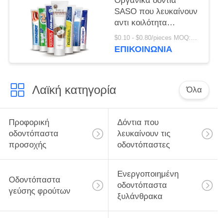
Οργανικά δόντια
SASO που λευκαίνουν
αντι κοιλότητα
κρυστάλλου
$0.10 - $0.80/pieces MOQ:500 κομμάτια
οδοντοπαστών τη
ΕΠΙΚΟΙΝΩΝΊΑ
ζωηρόχρωμη
Λαϊκή κατηγορία
Όλα
Προφορική
Δόντια που
οδοντόπαστα
λευκαίνουν τις
προσοχής
οδοντόπαστες
Ενεργοποιημένη
Οδοντόπαστα
οδοντόπαστα
γεύσης φρούτων
ξυλάνθρακα