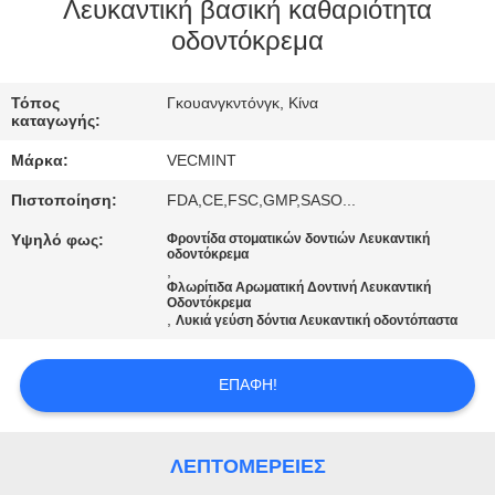
Λευκαντική βασική καθαριότητα
ΠΟΙΟΤΙΚΌΣ
οδοντόκρεμα
ΈΛΕΓΧΟΣ
Τόπος
Γκουανγκντόνγκ, Κίνα
καταγωγής:
ΜΑΣ
Μάρκα:
VECMINT
ΕΛΆΤΕ
Πιστοποίηση:
FDA,CE,FSC,GMP,SASO...
ΣΕ
Υψηλό φως:
Φροντίδα στοματικών δοντιών Λευκαντική
ΕΠΑΦΉ
οδοντόκρεμα
,
ΜΕ
Φλωρίτιδα Αρωματική Δοντινή Λευκαντική
Οδοντόκρεμα
,
Λυκιά γεύση δόντια Λευκαντική οδοντόπαστα
ΖΗΤΉΣΤΕ
ΕΠΑΦΉ!
ΈΝΑ
ΑΠΌΣΠΑΣΜΑ
ΛΕΠΤΟΜΈΡΕΙΕΣ