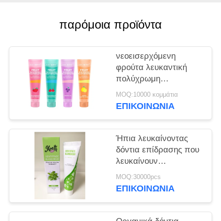
ΧΆΡΤΗΣ
ΙΣΤΌΤΟΠΟΥ
παρόμοια προϊόντα
ΠΟΛΙΤΙΚΉ
νεοεισερχόμενη
ΜΥΣΤΙΚΌΤΗΤΑΣ
φρούτα λευκαντική
πολύχρωμη
οδοντόκρεμα 100 ml
MOQ:10000 κομμάτια
ΕΠΙΚΟΙΝΩΝΊΑ
Ήπια λευκαίνοντας
δόντια επίδρασης που
λευκαίνουν
οδοντοπαστών τα
MOQ:30000pcs
προφορικά προσοχής
ΕΠΙΚΟΙΝΩΝΊΑ
προϊόντα 50g
προσοχής τύπων
οδοντικά