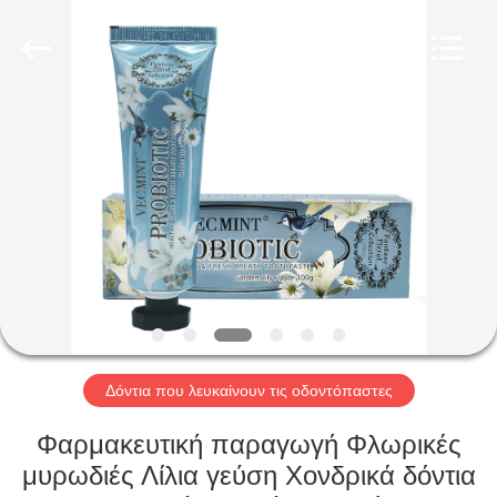
WORLD
ORAL
CARE
CENTER.
All
Rights
Reserved.
ΣΠΊΤΙ
ΠΡΟΪΌΝΤΑ
ΒΊΝΤΕΟ
ΠΕΡΊΠΟΥ
ΕΜΕΊΣ
Δόντια που λευκαίνουν τις οδοντόπαστες
ΓΎΡΟΣ
Φαρμακευτική παραγωγή Φλωρικές
ΕΡΓΟΣΤΑΣΊΩΝ
μυρωδιές Λίλια γεύση Χονδρικά δόντια